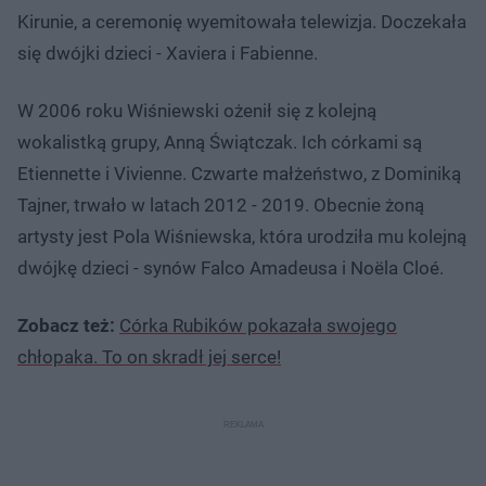
Kirunie, a ceremonię wyemitowała telewizja. Doczekała
się dwójki dzieci - Xaviera i Fabienne.
W 2006 roku Wiśniewski ożenił się z kolejną
wokalistką grupy, Anną Świątczak. Ich córkami są
Etiennette i Vivienne. Czwarte małżeństwo, z Dominiką
Tajner, trwało w latach 2012 - 2019. Obecnie żoną
artysty jest Pola Wiśniewska, która urodziła mu kolejną
dwójkę dzieci - synów Falco Amadeusa i Noëla Cloé.
Zobacz też:
Córka Rubików pokazała swojego
chłopaka. To on skradł jej serce!