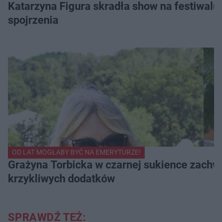
Katarzyna Figura skradła show na festiwalu!
spojrzenia
OD LAT MOGŁABY BYĆ NA EMERYTURZE!
Grażyna Torbicka w czarnej sukience zachwyc
krzykliwych dodatków
SPRAWDŹ TEŻ: