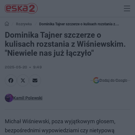
Rozrywka
Dominika Tajner szczerze o kulisach rozstania z
Wiśniewskim. "Niewiele nas już łączyło"
Dominika Tajner szczerze o
kulisach rozstania z Wiśniewskim.
"Niewiele nas już łączyło"
2025-05-20
9:49
Dodaj do Google
Kamil Polewski
Michał Wiśniewski, poza wyjątkowym głosem,
bezpośrednimi wypowiedziami czy nietypową