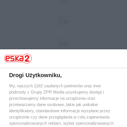
Drogi Użytkowniku,
My, naszych 1162 zaufanych partnerów oraz inne
Żaden utwór zamieszczony w serwisie nie może być powielany i
rozpowszechniany lub dalej rozpowszechniany w jakikolwiek sposób (w
podmioty z Grupy ZPR Media uzyskujemy dostęp i
tym także elektroniczny lub mechaniczny) na jakimkolwiek polu
przechowujemy informacje na urządzeniu oraz
eksploatacji w jakiejkolwiek formie, włącznie z umieszczaniem w
przetwarzamy dane osobowe, takie jak unikalne
Internecie bez pisemnej zgody właściciela praw. Jakiekolwiek użycie lub
wykorzystanie utworów w całości lub w części z naruszeniem prawa,
identyfikatory, standardowe informacje wysyłane przez
tzn. bez właściwej zgody, jest zabronione pod groźbą kary i może być
urządzenie czy dane przeglądania w celu zapewniania
ścigane prawnie.
spersonalizowanych reklam, wybór spersonalizowanych