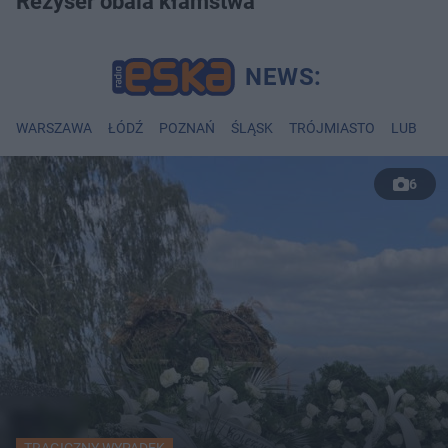
Reżyser obala kłamstwa
WARSZAWA
ŁÓDŹ
POZNAŃ
ŚLĄSK
TRÓJMIASTO
LUBLIN
6