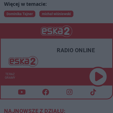
Dominika Tajner
michał wiśniewski
RADIO ONLINE
TERAZ
GRAMY
NAJNOWSZE Z DZIAŁU: