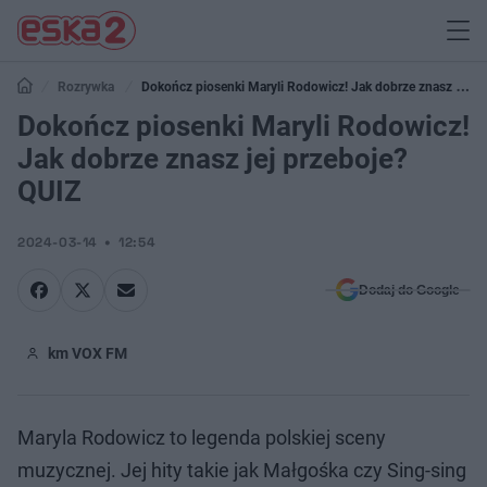
Rozrywka
Dokończ piosenki Maryli Rodowicz! Jak dobrze znasz jej
przeboje? QUIZ
Dokończ piosenki Maryli Rodowicz!
Jak dobrze znasz jej przeboje?
QUIZ
2024-03-14
12:54
Dodaj do Google
km VOX FM
Maryla Rodowicz to legenda polskiej sceny
muzycznej. Jej hity takie jak Małgośka czy Sing-sing