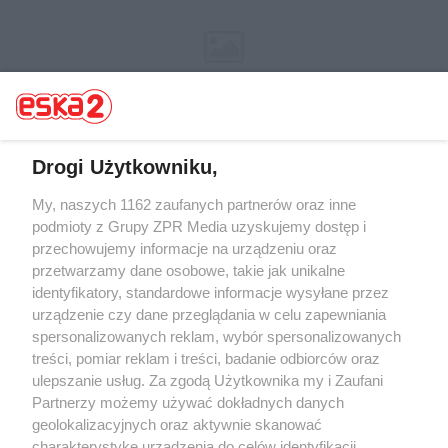
Drogi Użytkowniku,
Żaden utwór zamieszczony w serwisie nie może być powielany i
My, naszych 1162 zaufanych partnerów oraz inne
rozpowszechniany lub dalej rozpowszechniany w jakikolwiek sposób (w
podmioty z Grupy ZPR Media uzyskujemy dostęp i
tym także elektroniczny lub mechaniczny) na jakimkolwiek polu
przechowujemy informacje na urządzeniu oraz
eksploatacji w jakiejkolwiek formie, włącznie z umieszczaniem w Internecie
bez pisemnej zgody właściciela praw. Jakiekolwiek użycie lub
przetwarzamy dane osobowe, takie jak unikalne
wykorzystanie utworów w całości lub w części z naruszeniem prawa, tzn.
identyfikatory, standardowe informacje wysyłane przez
bez właściwej zgody, jest zabronione pod groźbą kary i może być ścigane
urządzenie czy dane przeglądania w celu zapewniania
prawnie.
spersonalizowanych reklam, wybór spersonalizowanych
treści, pomiar reklam i treści, badanie odbiorców oraz
ulepszanie usług. Za zgodą Użytkownika my i Zaufani
Partnerzy możemy używać dokładnych danych
geolokalizacyjnych oraz aktywnie skanować
charakterystykę urządzenia do celów identyfikacji.