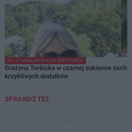
OD LAT MOGŁABY BYĆ NA EMERYTURZE!
Grażyna Torbicka w czarnej sukience zachwyc
krzykliwych dodatków
SPRAWDŹ TEŻ: