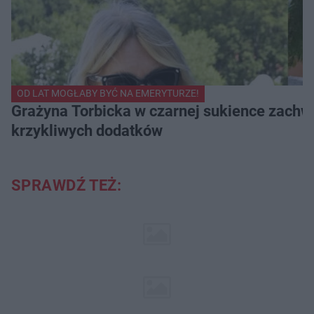
OD LAT MOGŁABY BYĆ NA EMERYTURZE!
Grażyna Torbicka w czarnej sukience zachwyc
krzykliwych dodatków
SPRAWDŹ TEŻ: