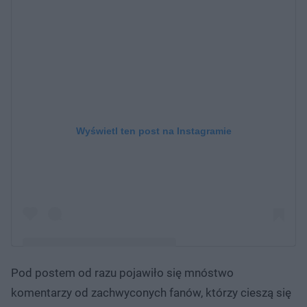
Wyświetl ten post na Instagramie
Pod postem od razu pojawiło się mnóstwo
Post udostępniony przez AQ🌙ARIA (@dodaqueen)
komentarzy od zachwyconych fanów, którzy cieszą się