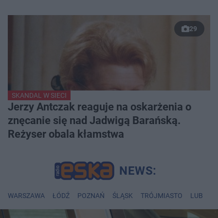
29
SKANDAL W SIECI
Jerzy Antczak reaguje na oskarżenia o
znęcanie się nad Jadwigą Barańską.
Reżyser obala kłamstwa
WARSZAWA
ŁÓDŹ
POZNAŃ
ŚLĄSK
TRÓJMIASTO
LUBLIN