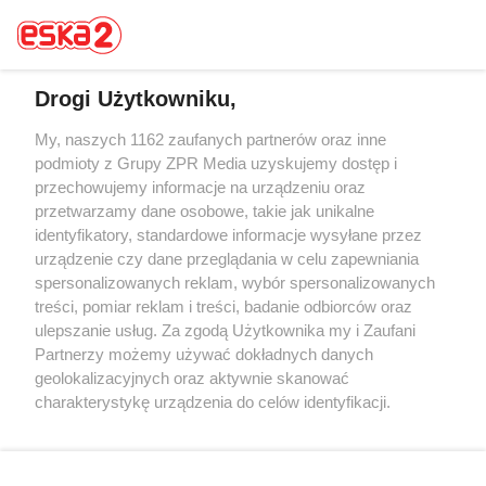
Drogi Użytkowniku,
My, naszych 1162 zaufanych partnerów oraz inne
Żaden utwór zamieszczony w serwisie nie może być powielany i
rozpowszechniany lub dalej rozpowszechniany w jakikolwiek sposób (w
podmioty z Grupy ZPR Media uzyskujemy dostęp i
tym także elektroniczny lub mechaniczny) na jakimkolwiek polu
przechowujemy informacje na urządzeniu oraz
eksploatacji w jakiejkolwiek formie, włącznie z umieszczaniem w
przetwarzamy dane osobowe, takie jak unikalne
Internecie bez pisemnej zgody właściciela praw. Jakiekolwiek użycie lub
wykorzystanie utworów w całości lub w części z naruszeniem prawa,
identyfikatory, standardowe informacje wysyłane przez
tzn. bez właściwej zgody, jest zabronione pod groźbą kary i może być
urządzenie czy dane przeglądania w celu zapewniania
ścigane prawnie.
spersonalizowanych reklam, wybór spersonalizowanych
treści, pomiar reklam i treści, badanie odbiorców oraz
ulepszanie usług. Za zgodą Użytkownika my i Zaufani
Partnerzy możemy używać dokładnych danych
geolokalizacyjnych oraz aktywnie skanować
charakterystykę urządzenia do celów identyfikacji.
O nas
Ponieważ cenimy Twoją prywatność, prosimy o zgodę na
korzystanie z tych technologii poprzez kliknięcie
Informacje prawne
„Akceptuję”. Zgoda jest dobrowolna i zawsze możesz ją