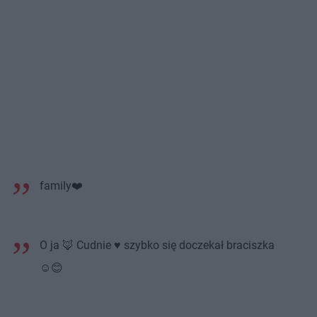
family❤️
O ja 🦊 Cudnie ♥️ szybko się doczekał braciszka
☺️😊