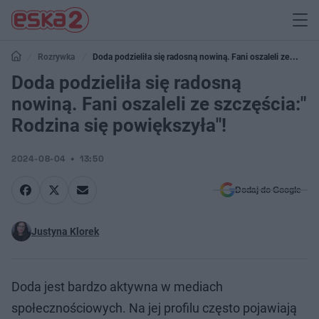
Rozrywka
Doda podzieliła się radosną nowiną. Fani oszaleli ze
szczęścia:" Rodzina się powiększyła"!
Doda podzieliła się radosną
nowiną. Fani oszaleli ze szczęścia:"
Rodzina się powiększyła"!
2024-08-04
13:50
Dodaj do Google
Justyna Klorek
Doda jest bardzo aktywna w mediach
społecznościowych. Na jej profilu często pojawiają