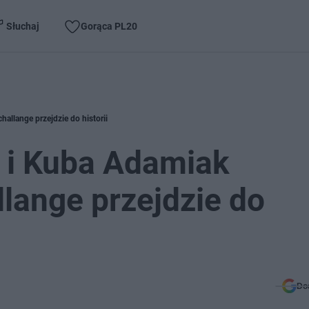
Słuchaj
Gorąca PL20
allange przejdzie do historii
 i Kuba Adamiak
llange przejdzie do
Do