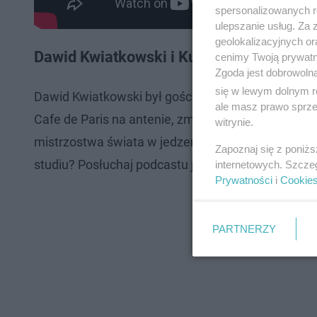
spersonalizowanych re
ulepszanie usług. Za
geolokalizacyjnych or
Dawid Kwiatkowski i Kuba Adamiak rywal
cenimy Twoją prywatno
Zgoda jest dobrowoln
się w lewym dolnym r
Dawid Kwiatkowski był gościem w poranku Radia 
ale masz prawo sprzec
Cafe de Paris na antenie, zmierzy się z artystą w
witrynie.
mistrzostwa świata w jedzeniu croissant na czas
Zapoznaj się z poniż
studiu? Posłuchaj podcastu już teraz tylko na radi
internetowych. Szcze
Prywatności
i
Cookie
PARTNERZY