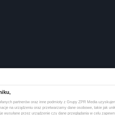
niku,
fanych partnerów oraz inne podmioty z Grupy ZPR Media uzyskujem
cje na urządzeniu oraz przetwarzamy dane osobowe, takie jak unika
je wysyłane przez urządzenie czy dane przeglądania w celu zapewn