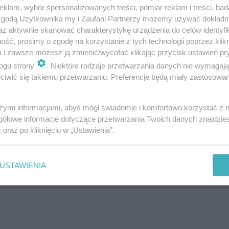
klam, wybór spersonalizowanych treści, pomiar reklam i treści, bad
 zgodą Użytkownika my i Zaufani Partnerzy możemy używać dokład
az aktywnie skanować charakterystykę urządzenia do celów identyfi
izują!
ść, prosimy o zgodę na korzystanie z tych technologii poprzez klikn
a i zawsze możesz ją zmienić/wycofać klikając przycisk ustawień pr
ogu strony
. Niektóre rodzaje przetwarzania danych nie wymagaj
SuperNova. Kuba Adamiak postanowił, że przed premier
iwić się takiemu przetwarzaniu. Preferencje będą miały zastosowanie
 niecodziennej konkurencji. Otóż w SuperNovej odbyły się
! Kto wygrał? Jak przebiegała wizyta Dawida Kwiatkowsk
szymi informacjami, abyś mógł świadomie i komfortowo korzystać z
osupernova.pl.
gółowe informacje dotyczące przetwarzania Twoich danych znajdzi
s
oraz po kliknięciu w „Ustawienia”.
USTAWIENIA