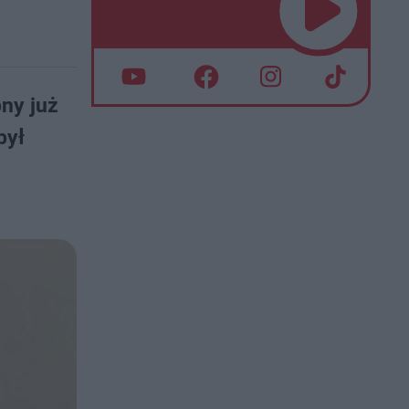
ny już
był