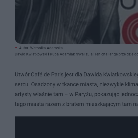
Autor: Weronika Adamska
Dawid Kwiatkowski i Kuba Adamiak rywalizują! Ten challange przejdzie do 
Utwór Café de Paris jest dla Dawida Kwiatkowskie
sercu. Osadzony w tkance miasta, niezwykle klimat
artysty właśnie tam – w Paryżu, pokazując jednocz
tego miasta razem z bratem mieszkającym tam na s