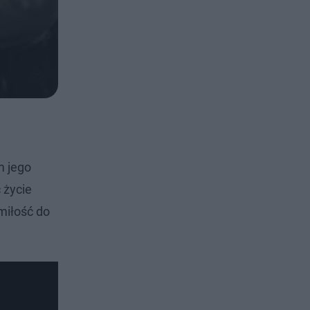
m jego
 życie
miłość do