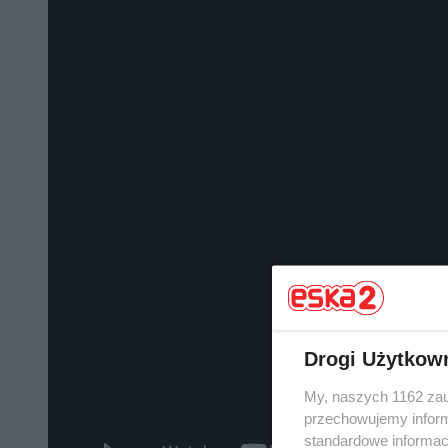
Drogi Użytkow
My, naszych 1162 zau
przechowujemy informa
standardowe informac