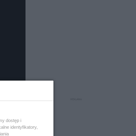
y dostęp i
lne identyfikatory,
iania