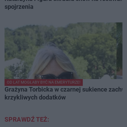
spojrzenia
OD LAT MOGŁABY BYĆ NA EMERYTURZE!
Grażyna Torbicka w czarnej sukience zachwyc
krzykliwych dodatków
SPRAWDŹ TEŻ: