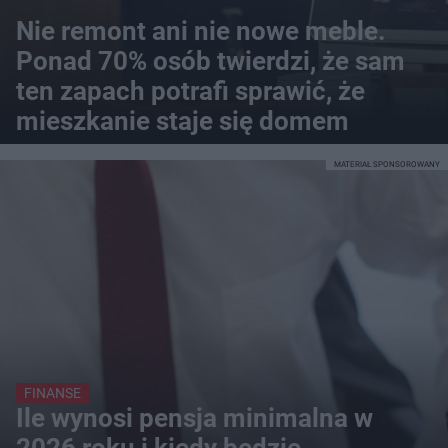
Nie remont ani nie nowe meble.
Ponad 70% osób twierdzi, że sam
ten zapach potrafi sprawić, że
mieszkanie staje się domem
MATERIAŁ SPONSOROWANY
FINANSE
Ile wynosi pensja minimalna w
2026 roku i kiedy będzie