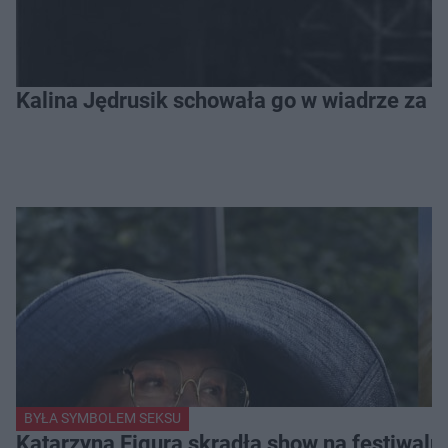
Kalina Jędrusik schowała go w wiadrze za o
BYŁA SYMBOLEM SEKSU
Katarzyna Figura skradła show na festiwalu!