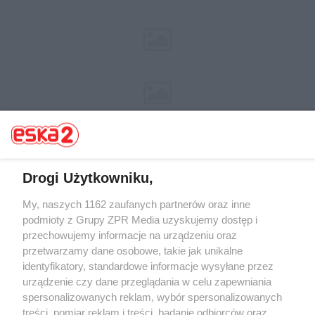
Drogi Użytkowniku,
Żaden utwór zamieszczony w serwisie nie może być powielany i
My, naszych 1162 zaufanych partnerów oraz inne
rozpowszechniany lub dalej rozpowszechniany w jakikolwiek sposób (w
podmioty z Grupy ZPR Media uzyskujemy dostęp i
tym także elektroniczny lub mechaniczny) na jakimkolwiek polu
przechowujemy informacje na urządzeniu oraz
eksploatacji w jakiejkolwiek formie, włącznie z umieszczaniem w Internecie
bez pisemnej zgody właściciela praw. Jakiekolwiek użycie lub
przetwarzamy dane osobowe, takie jak unikalne
wykorzystanie utworów w całości lub w części z naruszeniem prawa, tzn.
identyfikatory, standardowe informacje wysyłane przez
bez właściwej zgody, jest zabronione pod groźbą kary i może być ścigane
urządzenie czy dane przeglądania w celu zapewniania
prawnie.
spersonalizowanych reklam, wybór spersonalizowanych
treści, pomiar reklam i treści, badanie odbiorców oraz