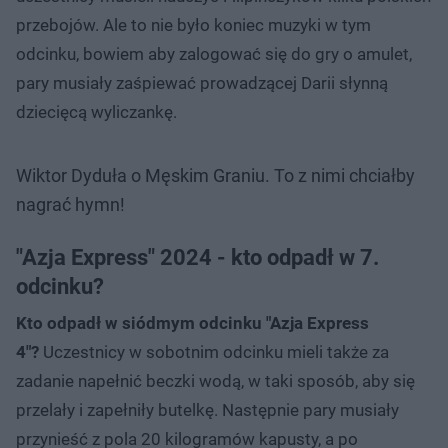
przebojów. Ale to nie było koniec muzyki w tym
odcinku, bowiem aby zalogować się do gry o amulet,
pary musiały zaśpiewać prowadzącej Darii słynną
dziecięcą wyliczankę.
Wiktor Dyduła o Męskim Graniu. To z nimi chciałby
nagrać hymn!
"Azja Express" 2024 - kto odpadł w 7.
odcinku?
Kto odpadł w siódmym odcinku "Azja Express
4"?
Uczestnicy w sobotnim odcinku mieli także za
zadanie napełnić beczki wodą, w taki sposób, aby się
przelały i zapełniły butelkę. Następnie pary musiały
przynieść z pola 20 kilogramów kapusty, a po