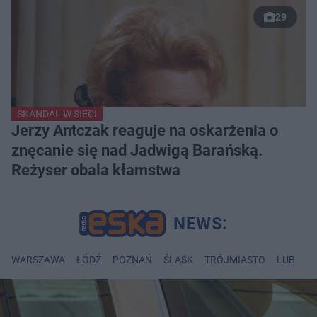
29
SKANDAL W SIECI
Jerzy Antczak reaguje na oskarżenia o
znęcanie się nad Jadwigą Barańską.
Reżyser obala kłamstwa
WARSZAWA
ŁÓDŹ
POZNAŃ
ŚLĄSK
TRÓJMIASTO
LUBLIN