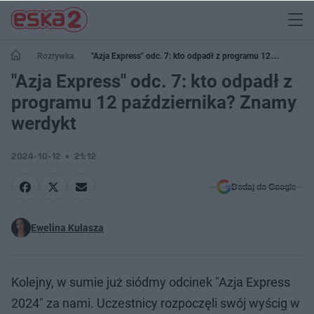
Rozrywka
"Azja Express" odc. 7: kto odpadł z programu 12
października? Znamy werdykt
"Azja Express" odc. 7: kto odpadł z
programu 12 października? Znamy
werdykt
2024-10-12
21:12
Dodaj do Google
Ewelina Kulasza
Kolejny, w sumie już siódmy odcinek "Azja Express
2024" za nami. Uczestnicy rozpoczęli swój wyścig w