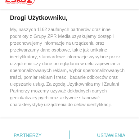
Drogi Użytkowniku,
My, naszych 1162 zaufanych partnerów oraz inne
Żaden utwór zamieszczony w serwisie nie może być powielany i
rozpowszechniany lub dalej rozpowszechniany w jakikolwiek sposób (w
podmioty z Grupy ZPR Media uzyskujemy dostęp i
tym także elektroniczny lub mechaniczny) na jakimkolwiek polu
przechowujemy informacje na urządzeniu oraz
eksploatacji w jakiejkolwiek formie, włącznie z umieszczaniem w
przetwarzamy dane osobowe, takie jak unikalne
Internecie bez pisemnej zgody właściciela praw. Jakiekolwiek użycie lub
wykorzystanie utworów w całości lub w części z naruszeniem prawa,
identyfikatory, standardowe informacje wysyłane przez
tzn. bez właściwej zgody, jest zabronione pod groźbą kary i może być
urządzenie czy dane przeglądania w celu zapewniania
ścigane prawnie.
spersonalizowanych reklam, wybór spersonalizowanych
treści, pomiar reklam i treści, badanie odbiorców oraz
ulepszanie usług. Za zgodą Użytkownika my i Zaufani
Partnerzy możemy używać dokładnych danych
geolokalizacyjnych oraz aktywnie skanować
charakterystykę urządzenia do celów identyfikacji.
O nas
Ponieważ cenimy Twoją prywatność, prosimy o zgodę na
korzystanie z tych technologii poprzez kliknięcie
Informacje prawne
„Akceptuję”. Zgoda jest dobrowolna i zawsze możesz ją
zmienić/wycofać klikając przycisk ustawień prywatności
Nasze serwisy
PARTNERZY
USTAWIENIA