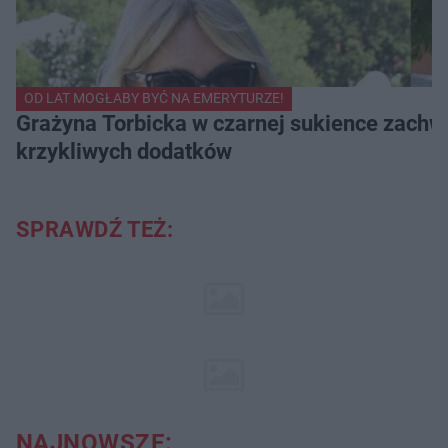
OD LAT MOGŁABY BYĆ NA EMERYTURZE!
Grażyna Torbicka w czarnej sukience zachwyc
krzykliwych dodatków
SPRAWDŹ TEŻ:
NAJNOWSZE: