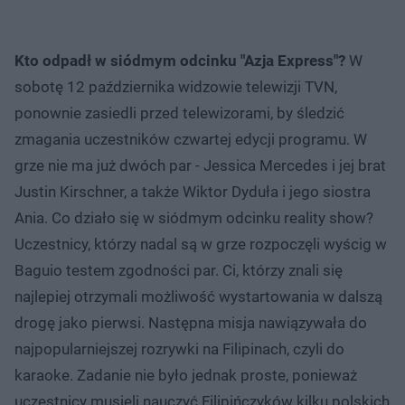
Kto odpadł w siódmym odcinku "Azja Express"?
W
sobotę 12 października widzowie telewizji TVN,
ponownie zasiedli przed telewizorami, by śledzić
zmagania uczestników czwartej edycji programu. W
grze nie ma już dwóch par - Jessica Mercedes i jej brat
Justin Kirschner, a także Wiktor Dyduła i jego siostra
Ania. Co działo się w siódmym odcinku reality show?
Uczestnicy, którzy nadal są w grze rozpoczęli wyścig w
Baguio testem zgodności par. Ci, którzy znali się
najlepiej otrzymali możliwość wystartowania w dalszą
drogę jako pierwsi. Następna misja nawiązywała do
najpopularniejszej rozrywki na Filipinach, czyli do
karaoke. Zadanie nie było jednak proste, ponieważ
uczestnicy musieli nauczyć Filipińczyków kilku polskich