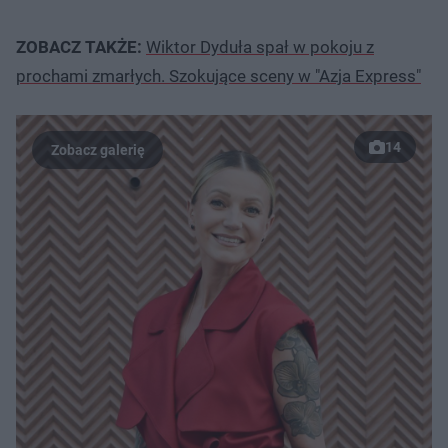
ZOBACZ TAKŻE:
Wiktor Dyduła spał w pokoju z
prochami zmarłych. Szokujące sceny w "Azja Express"
14