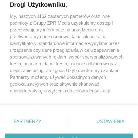
Drogi Użytkowniku,
My, naszych 1162 zaufanych partnerów oraz inne
Żaden utwór zamieszczony w serwisie nie może być powielany i
rozpowszechniany lub dalej rozpowszechniany w jakikolwiek sposób (w
podmioty z Grupy ZPR Media uzyskujemy dostęp i
tym także elektroniczny lub mechaniczny) na jakimkolwiek polu
przechowujemy informacje na urządzeniu oraz
eksploatacji w jakiejkolwiek formie, włącznie z umieszczaniem w
przetwarzamy dane osobowe, takie jak unikalne
Internecie bez pisemnej zgody właściciela praw. Jakiekolwiek użycie lub
wykorzystanie utworów w całości lub w części z naruszeniem prawa,
identyfikatory, standardowe informacje wysyłane przez
tzn. bez właściwej zgody, jest zabronione pod groźbą kary i może być
urządzenie czy dane przeglądania w celu zapewniania
ścigane prawnie.
spersonalizowanych reklam, wybór spersonalizowanych
treści, pomiar reklam i treści, badanie odbiorców oraz
ulepszanie usług. Za zgodą Użytkownika my i Zaufani
Partnerzy możemy używać dokładnych danych
geolokalizacyjnych oraz aktywnie skanować
charakterystykę urządzenia do celów identyfikacji.
O nas
Ponieważ cenimy Twoją prywatność, prosimy o zgodę na
korzystanie z tych technologii poprzez kliknięcie
Informacje prawne
„Akceptuję”. Zgoda jest dobrowolna i zawsze możesz ją
zmienić/wycofać klikając przycisk ustawień prywatności
Nasze serwisy
PARTNERZY
USTAWIENIA
znajdujący się w lewym dolnym rogu strony
. Niektóre
© 2026 Grupa ZPR Media
rodzaje przetwarzania danych nie wymagają zgody