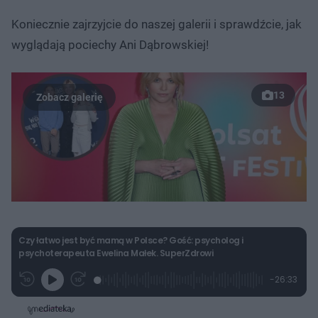
Koniecznie zajrzyjcie do naszej galerii i sprawdźcie, jak
wyglądają pociechy Ani Dąbrowskiej!
13
Czy łatwo jest być mamą w Polsce? Gość: psycholog i
psychoterapeuta Ewelina Małek. SuperZdrowi
L
P
P
P
-
26:33
G
o
r
r
o
z
r
a
z
z
o
a
d
e
e
s
j
t
e
w
w