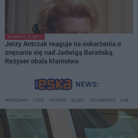
SKANDAL W SIECI
Jerzy Antczak reaguje na oskarżenia o
znęcanie się nad Jadwigą Barańską.
Reżyser obala kłamstwa
WARSZAWA
ŁÓDŹ
POZNAŃ
ŚLĄSK
TRÓJMIASTO
LUBLIN