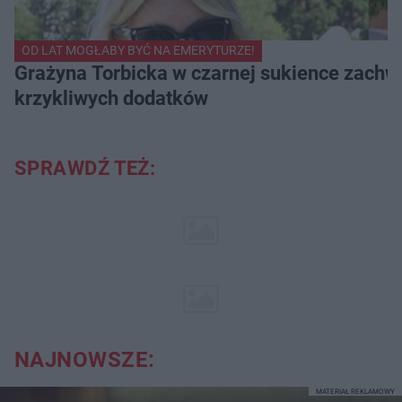
OD LAT MOGŁABY BYĆ NA EMERYTURZE!
Grażyna Torbicka w czarnej sukience zachwyc
krzykliwych dodatków
SPRAWDŹ TEŻ:
NAJNOWSZE:
MATERIAŁ REKLAMOWY