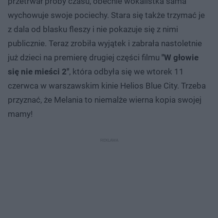
przetrwał próby czasu, obecnie wokalistka sama
wychowuje swoje pociechy. Stara się także trzymać je
z dala od blasku fleszy i nie pokazuje się z nimi
publicznie. Teraz zrobiła wyjątek i zabrała nastoletnie
już dzieci na premierę drugiej części filmu
"W głowie
się nie mieści 2"
, która odbyła się we wtorek 11
czerwca w warszawskim kinie Helios Blue City. Trzeba
przyznać, że Melania to niemalże wierna kopia swojej
mamy!