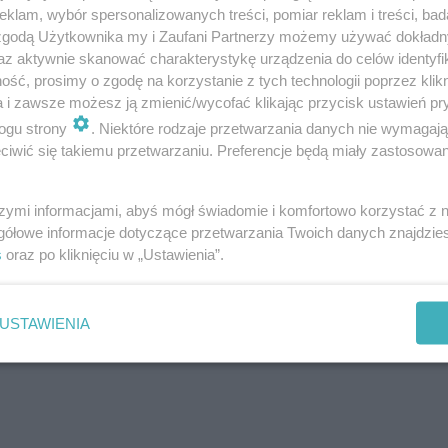
klam, wybór spersonalizowanych treści, pomiar reklam i treści, bad
, a instrukcje "zawijania" gwiazdy są dostępne w wielu fi
 zgodą Użytkownika my i Zaufani Partnerzy możemy używać dokład
az aktywnie skanować charakterystykę urządzenia do celów identyfi
ść, prosimy o zgodę na korzystanie z tych technologii poprzez klikn
a i zawsze możesz ją zmienić/wycofać klikając przycisk ustawień pr
wiec
ogu strony
. Niektóre rodzaje przetwarzania danych nie wymagaj
iwić się takiemu przetwarzaniu. Preferencje będą miały zastosowanie
szymi informacjami, abyś mógł świadomie i komfortowo korzystać z
gółowe informacje dotyczące przetwarzania Twoich danych znajdzi
s
oraz po kliknięciu w „Ustawienia”.
ożdży
l)
USTAWIENIA