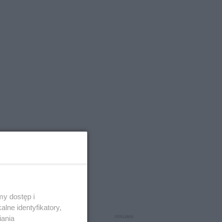
y dostęp i
lne identyfikatory,
iania
ziwym