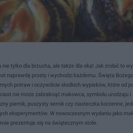
nie tylko dla brzucha, ale także dla oka! Jak zrobić to w
est naprawdę prosty i wychodzi każdemu. Święta Bożeg
nych potraw i oczywiście słodkich wypieków, które od p
ciast nie może zabraknąć makowca, symbolu urodzaju i
ny piernik, puszysty sernik czy ciasteczka korzenne, jed
arnych eksperymentów. W nowoczesnym wydaniu jako m
ęknie prezentuje się na świątecznym stole.