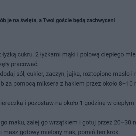
Zrób je na święta, a Twoi goście będą zachwyceni
łyżką cukru, 2 łyżkami mąki i połową ciepłego mle
zęły pracować.
daj sól, cukier, zaczyn, jajka, roztopione masło i 
lub za pomocą miksera z hakiem przez około 8–10 
ciereczką i pozostaw na około 1 godzinę w ciepłym
go maku, zalej go wrzątkiem i gotuj przez 20–30 m
li masz gotowy mielony mak, pomiń ten krok.