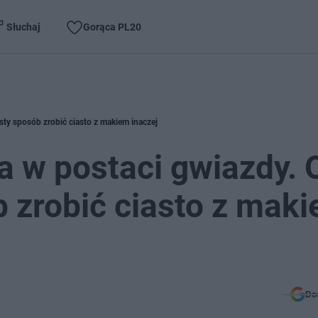
Słuchaj
Gorąca PL20
sty sposób zrobić ciasto z makiem inaczej
 w postaci gwiazdy. 
b zrobić ciasto z mak
Do