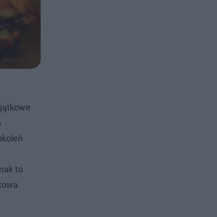
yjątkowe
o
okoleń
nak to
akowa