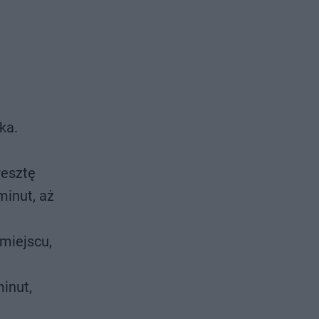
ka.
resztę
minut, aż
 miejscu,
inut,