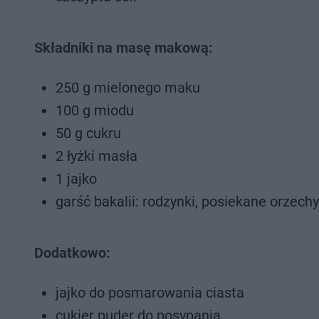
Składniki na masę makową:
250 g mielonego maku
100 g miodu
50 g cukru
2 łyżki masła
1 jajko
garść bakalii: rodzynki, posiekane orzech
Dodatkowo:
jajko do posmarowania ciasta
cukier puder do posypania