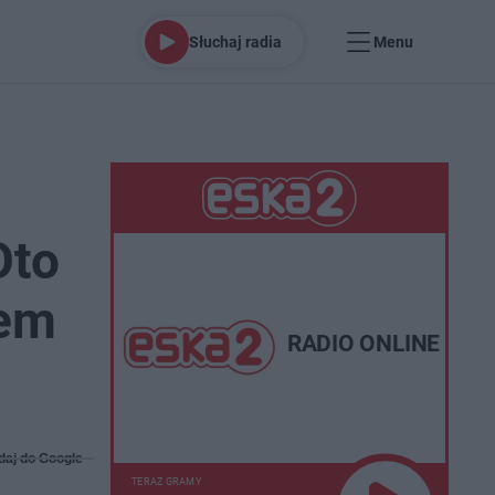
Słuchaj radia
Menu
Oto
iem
RADIO ONLINE
daj do Google
TERAZ GRAMY