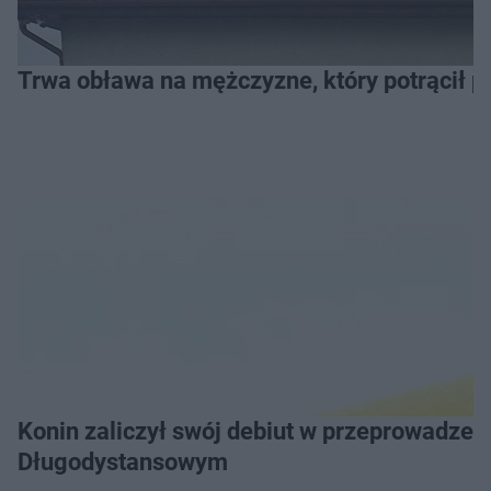
Trwa obława na mężczyzne, który potrącił po
Konin zaliczył swój debiut w przeprowadzeniu Grand Prix Wielkopolski w Pływaniu
Długodystansowym