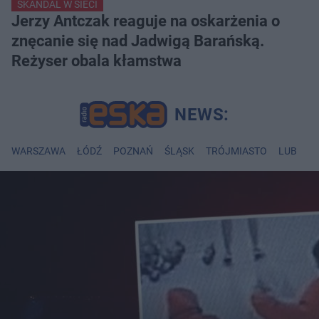
SKANDAL W SIECI
Jerzy Antczak reaguje na oskarżenia o
znęcanie się nad Jadwigą Barańską.
Reżyser obala kłamstwa
WARSZAWA
ŁÓDŹ
POZNAŃ
ŚLĄSK
TRÓJMIASTO
LUBLIN