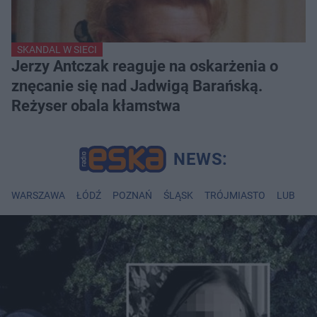
SKANDAL W SIECI
Jerzy Antczak reaguje na oskarżenia o
znęcanie się nad Jadwigą Barańską.
Reżyser obala kłamstwa
WARSZAWA
ŁÓDŹ
POZNAŃ
ŚLĄSK
TRÓJMIASTO
LUBLIN