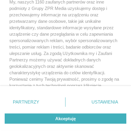
Żaden utwór zamieszczony w serwisie nie może być powielany i
My, naszych 1160 zaufanych partnerów oraz inne
rozpowszechniany lub dalej rozpowszechniany w jakikolwiek sposób (w
podmioty z Grupy ZPR Media uzyskujemy dostęp i
tym także elektroniczny lub mechaniczny) na jakimkolwiek polu
przechowujemy informacje na urządzeniu oraz
eksploatacji w jakiejkolwiek formie, włącznie z umieszczaniem w Internecie
bez pisemnej zgody właściciela praw. Jakiekolwiek użycie lub
przetwarzamy dane osobowe, takie jak unikalne
wykorzystanie utworów w całości lub w części z naruszeniem prawa, tzn.
identyfikatory, standardowe informacje wysyłane przez
bez właściwej zgody, jest zabronione pod groźbą kary i może być ścigane
urządzenie czy dane przeglądania w celu zapewniania
prawnie.
spersonalizowanych reklam, wybór spersonalizowanych
treści, pomiar reklam i treści, badanie odbiorców oraz
ulepszanie usług. Za zgodą Użytkownika my i Zaufani
Partnerzy możemy używać dokładnych danych
geolokalizacyjnych oraz aktywnie skanować
charakterystykę urządzenia do celów identyfikacji.
O nas
Ponieważ cenimy Twoją prywatność, prosimy o zgodę na
korzystanie z tych technologii poprzez kliknięcie
Informacje prawne
„Akceptuję”. Zgoda jest dobrowolna i zawsze możesz ją
zmienić/wycofać klikając przycisk ustawień prywatności
Nasze serwisy
PARTNERZY
USTAWIENIA
znajdujący się w lewym dolnym rogu strony
. Niektóre
© 2026 Grupa ZPR Media
rodzaje przetwarzania danych nie wymagają zgody
Akceptuję
użytkownika, ale masz prawo sprzeciwić się takiemu
przetwarzaniu. Preferencje będą miały zastosowanie tylko