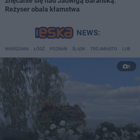
znęcanie się nad Jadwigą Barańską.
Reżyser obala kłamstwa
WARSZAWA
ŁÓDŹ
POZNAŃ
ŚLĄSK
TRÓJMIASTO
LUBLIN
6