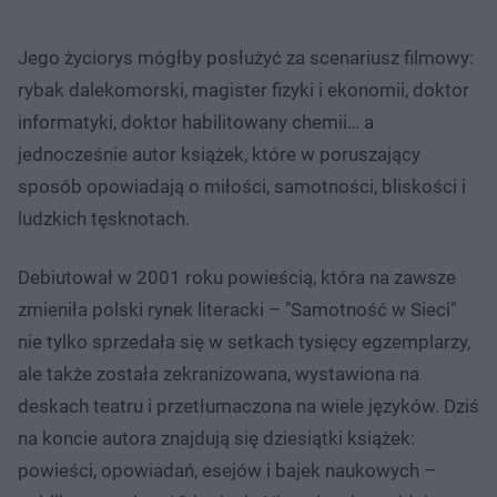
Jego życiorys mógłby posłużyć za scenariusz filmowy:
rybak dalekomorski, magister fizyki i ekonomii, doktor
informatyki, doktor habilitowany chemii… a
jednocześnie autor książek, które w poruszający
sposób opowiadają o miłości, samotności, bliskości i
ludzkich tęsknotach.
Debiutował w 2001 roku powieścią, która na zawsze
zmieniła polski rynek literacki – "Samotność w Sieci"
nie tylko sprzedała się w setkach tysięcy egzemplarzy,
ale także została zekranizowana, wystawiona na
deskach teatru i przetłumaczona na wiele języków. Dziś
na koncie autora znajdują się dziesiątki książek:
powieści, opowiadań, esejów i bajek naukowych –