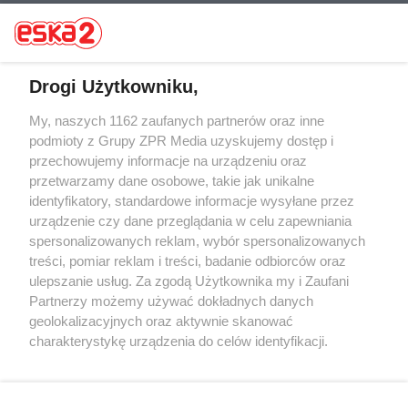
Drogi Użytkowniku,
My, naszych 1162 zaufanych partnerów oraz inne
Żaden utwór zamieszczony w serwisie nie może być powielany i
rozpowszechniany lub dalej rozpowszechniany w jakikolwiek sposób (w
podmioty z Grupy ZPR Media uzyskujemy dostęp i
tym także elektroniczny lub mechaniczny) na jakimkolwiek polu
przechowujemy informacje na urządzeniu oraz
eksploatacji w jakiejkolwiek formie, włącznie z umieszczaniem w
przetwarzamy dane osobowe, takie jak unikalne
Internecie bez pisemnej zgody właściciela praw. Jakiekolwiek użycie lub
wykorzystanie utworów w całości lub w części z naruszeniem prawa,
identyfikatory, standardowe informacje wysyłane przez
tzn. bez właściwej zgody, jest zabronione pod groźbą kary i może być
urządzenie czy dane przeglądania w celu zapewniania
ścigane prawnie.
spersonalizowanych reklam, wybór spersonalizowanych
treści, pomiar reklam i treści, badanie odbiorców oraz
ulepszanie usług. Za zgodą Użytkownika my i Zaufani
Partnerzy możemy używać dokładnych danych
geolokalizacyjnych oraz aktywnie skanować
charakterystykę urządzenia do celów identyfikacji.
O nas
Ponieważ cenimy Twoją prywatność, prosimy o zgodę na
korzystanie z tych technologii poprzez kliknięcie
Informacje prawne
„Akceptuję”. Zgoda jest dobrowolna i zawsze możesz ją