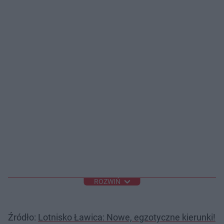
ROZWIŃ
Źródło:
Lotnisko Ławica: Nowe, egzotyczne kierunki!