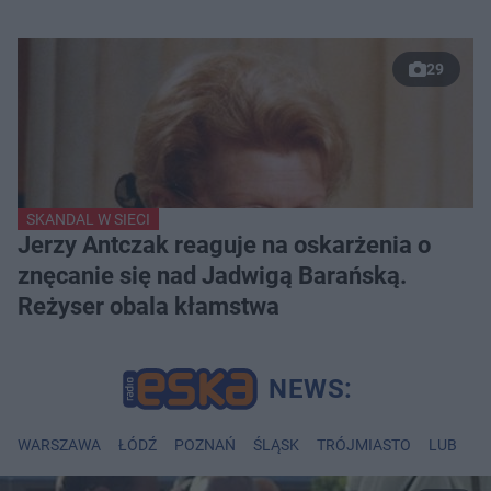
29
SKANDAL W SIECI
Jerzy Antczak reaguje na oskarżenia o
znęcanie się nad Jadwigą Barańską.
Reżyser obala kłamstwa
WARSZAWA
ŁÓDŹ
POZNAŃ
ŚLĄSK
TRÓJMIASTO
LUBLIN