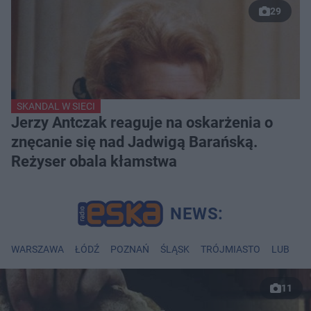
29
SKANDAL W SIECI
Jerzy Antczak reaguje na oskarżenia o
znęcanie się nad Jadwigą Barańską.
Reżyser obala kłamstwa
WARSZAWA
ŁÓDŹ
POZNAŃ
ŚLĄSK
TRÓJMIASTO
LUBLIN
11