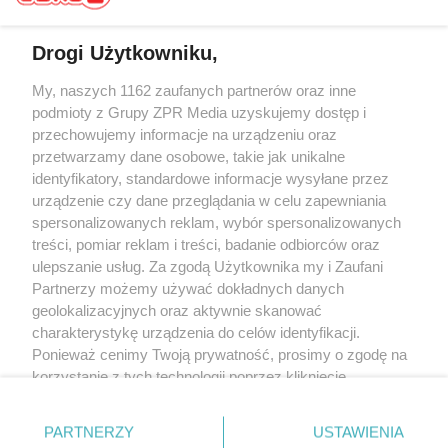
Drogi Użytkowniku,
Żaden utwór zamieszczony w serwisie nie może być powielany i
My, naszych 1162 zaufanych partnerów oraz inne
rozpowszechniany lub dalej rozpowszechniany w jakikolwiek sposób (w
podmioty z Grupy ZPR Media uzyskujemy dostęp i
tym także elektroniczny lub mechaniczny) na jakimkolwiek polu
przechowujemy informacje na urządzeniu oraz
eksploatacji w jakiejkolwiek formie, włącznie z umieszczaniem w Internecie
bez pisemnej zgody właściciela praw. Jakiekolwiek użycie lub
przetwarzamy dane osobowe, takie jak unikalne
wykorzystanie utworów w całości lub w części z naruszeniem prawa, tzn.
identyfikatory, standardowe informacje wysyłane przez
bez właściwej zgody, jest zabronione pod groźbą kary i może być ścigane
urządzenie czy dane przeglądania w celu zapewniania
prawnie.
spersonalizowanych reklam, wybór spersonalizowanych
treści, pomiar reklam i treści, badanie odbiorców oraz
ulepszanie usług. Za zgodą Użytkownika my i Zaufani
Partnerzy możemy używać dokładnych danych
geolokalizacyjnych oraz aktywnie skanować
charakterystykę urządzenia do celów identyfikacji.
O nas
Ponieważ cenimy Twoją prywatność, prosimy o zgodę na
korzystanie z tych technologii poprzez kliknięcie
Informacje prawne
„Akceptuję”. Zgoda jest dobrowolna i zawsze możesz ją
zmienić/wycofać klikając przycisk ustawień prywatności
Nasze serwisy
PARTNERZY
USTAWIENIA
znajdujący się w lewym dolnym rogu strony
. Niektóre