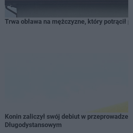
Trwa obława na mężczyzne, który potrącił po
Konin zaliczył swój debiut w przeprowadzeniu Grand Prix Wielkopolski w Pływaniu
Długodystansowym