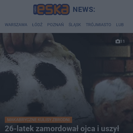
WARSZAWA
ŁÓDŹ
POZNAŃ
ŚLĄSK
TRÓJMIASTO
LUBLIN
11
MAKABRYCZNE KULISY ZBRODNI
26-latek zamordował ojca i uszył