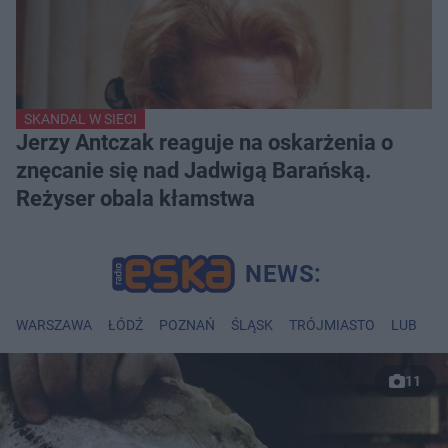
SKANDAL W SIECI
Jerzy Antczak reaguje na oskarżenia o
znęcanie się nad Jadwigą Barańską.
Reżyser obala kłamstwa
WARSZAWA
ŁÓDŹ
POZNAŃ
ŚLĄSK
TRÓJMIASTO
LUBLIN
11