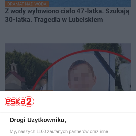
DRAMAT NAD WODĄ
Z wody wyłowiono ciało 47-latka. Szukają
30-latka. Tragedia w Lubelskiem
TRAGEDIA NA ŚLĄSKU
Ksiądz na pogrzebie 9-letniego Fabianka.
"Słońce nad jego życiem zachodzi w sam
poranek"
Drogi Użytkowniku,
My, naszych 1160 zaufanych partnerów oraz inne