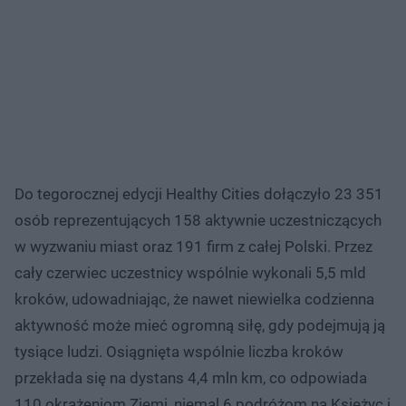
Do tegorocznej edycji Healthy Cities dołączyło 23 351
osób reprezentujących 158 aktywnie uczestniczących
w wyzwaniu miast oraz 191 firm z całej Polski. Przez
cały czerwiec uczestnicy wspólnie wykonali 5,5 mld
kroków, udowadniając, że nawet niewielka codzienna
aktywność może mieć ogromną siłę, gdy podejmują ją
tysiące ludzi. Osiągnięta wspólnie liczba kroków
przekłada się na dystans 4,4 mln km, co odpowiada
110 okrążeniom Ziemi, niemal 6 podróżom na Księżyc i