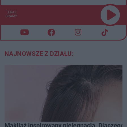
TERAZ
GRAMY
NAJNOWSZE Z DZIAŁU:
Makijaż inspirowany pielęgnacją. Dlaczego 