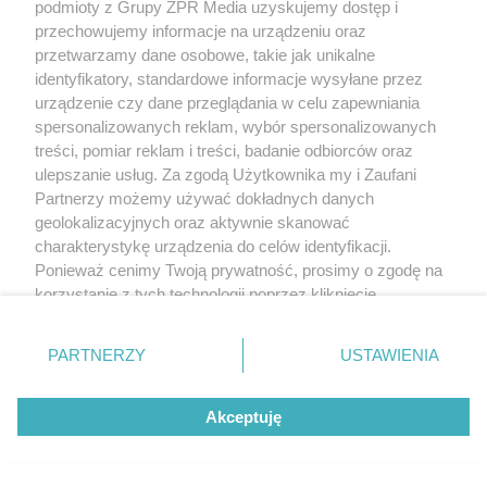
podmioty z Grupy ZPR Media uzyskujemy dostęp i
WIĘCEJ
przechowujemy informacje na urządzeniu oraz
przetwarzamy dane osobowe, takie jak unikalne
identyfikatory, standardowe informacje wysyłane przez
urządzenie czy dane przeglądania w celu zapewniania
spersonalizowanych reklam, wybór spersonalizowanych
ZOBACZ WIĘCEJ
treści, pomiar reklam i treści, badanie odbiorców oraz
ulepszanie usług. Za zgodą Użytkownika my i Zaufani
Partnerzy możemy używać dokładnych danych
geolokalizacyjnych oraz aktywnie skanować
charakterystykę urządzenia do celów identyfikacji.
Ponieważ cenimy Twoją prywatność, prosimy o zgodę na
korzystanie z tych technologii poprzez kliknięcie
„Akceptuję”. Zgoda jest dobrowolna i zawsze możesz ją
zmienić/wycofać klikając przycisk ustawień prywatności
PARTNERZY
USTAWIENIA
znajdujący się w lewym dolnym rogu strony
. Niektóre
rodzaje przetwarzania danych nie wymagają zgody
Akceptuję
użytkownika, ale masz prawo sprzeciwić się takiemu
przetwarzaniu. Preferencje będą miały zastosowanie tylko
na tej witrynie.