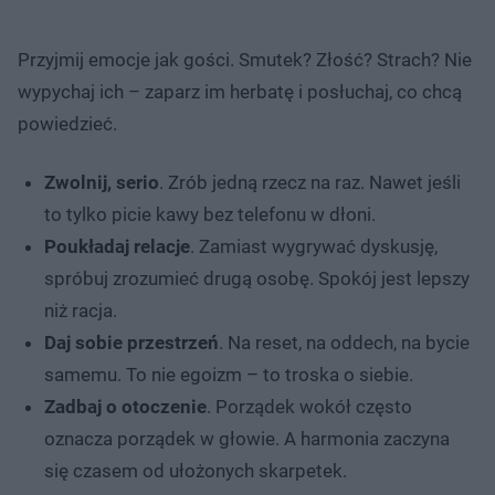
Przyjmij emocje jak gości. Smutek? Złość? Strach? Nie
wypychaj ich – zaparz im herbatę i posłuchaj, co chcą
powiedzieć.
Zwolnij, serio
. Zrób jedną rzecz na raz. Nawet jeśli
to tylko picie kawy bez telefonu w dłoni.
Poukładaj relacje
. Zamiast wygrywać dyskusję,
spróbuj zrozumieć drugą osobę. Spokój jest lepszy
niż racja.
Daj sobie przestrzeń
. Na reset, na oddech, na bycie
samemu. To nie egoizm – to troska o siebie.
Zadbaj o otoczenie
. Porządek wokół często
oznacza porządek w głowie. A harmonia zaczyna
się czasem od ułożonych skarpetek.