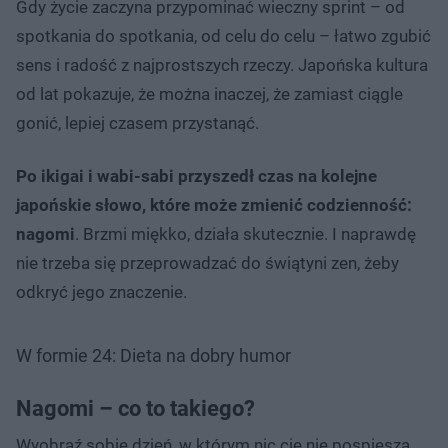
Gdy życie zaczyna przypominać wieczny sprint – od
spotkania do spotkania, od celu do celu – łatwo zgubić
sens i radość z najprostszych rzeczy. Japońska kultura
od lat pokazuje, że można inaczej, że zamiast ciągle
gonić, lepiej czasem przystanąć.
Po ikigai i wabi-sabi przyszedł czas na kolejne
japońskie słowo, które może zmienić codzienność:
nagomi
. Brzmi miękko, działa skutecznie. I naprawdę
nie trzeba się przeprowadzać do świątyni zen, żeby
odkryć jego znaczenie.
W formie 24: Dieta na dobry humor
Nagomi – co to takiego?
Wyobraź sobie dzień, w którym nic cię nie pospiesza.