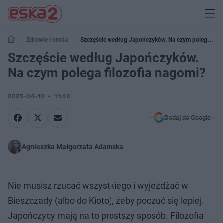
Zdrowie i uroda
Szczęście według Japończyków. Na czym polega
filozofia nagomi?
Szczęście według Japończyków.
Na czym polega filozofia nagomi?
2025-04-10
11:40
Dodaj do Google
Agnieszka Małgorzata Adamska
Nie musisz rzucać wszystkiego i wyjeżdżać w
Bieszczady (albo do Kioto), żeby poczuć się lepiej.
Japończycy mają na to prostszy sposób. Filozofia