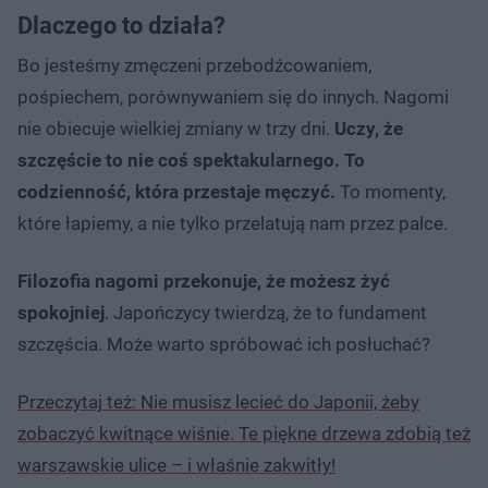
Dlaczego to działa?
Bo jesteśmy zmęczeni przebodźcowaniem,
pośpiechem, porównywaniem się do innych. Nagomi
nie obiecuje wielkiej zmiany w trzy dni.
Uczy, że
szczęście to nie coś spektakularnego. To
codzienność, która przestaje męczyć.
To momenty,
które łapiemy, a nie tylko przelatują nam przez palce.
Filozofia nagomi przekonuje, że możesz żyć
spokojniej
. Japończycy twierdzą, że to fundament
szczęścia. Może warto spróbować ich posłuchać?
Przeczytaj też: Nie musisz lecieć do Japonii, żeby
zobaczyć kwitnące wiśnie. Te piękne drzewa zdobią też
warszawskie ulice – i właśnie zakwitły!