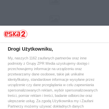
Drogi Użytkowniku,
Żaden utwór zamieszczony w serwisie nie może być powielany i
My, naszych 1162 zaufanych partnerów oraz inne
rozpowszechniany lub dalej rozpowszechniany w jakikolwiek sposób (w
podmioty z Grupy ZPR Media uzyskujemy dostęp i
tym także elektroniczny lub mechaniczny) na jakimkolwiek polu
przechowujemy informacje na urządzeniu oraz
eksploatacji w jakiejkolwiek formie, włącznie z umieszczaniem w Internecie
bez pisemnej zgody właściciela praw. Jakiekolwiek użycie lub
przetwarzamy dane osobowe, takie jak unikalne
wykorzystanie utworów w całości lub w części z naruszeniem prawa, tzn.
identyfikatory, standardowe informacje wysyłane przez
bez właściwej zgody, jest zabronione pod groźbą kary i może być ścigane
urządzenie czy dane przeglądania w celu zapewniania
prawnie.
spersonalizowanych reklam, wybór spersonalizowanych
treści, pomiar reklam i treści, badanie odbiorców oraz
ulepszanie usług. Za zgodą Użytkownika my i Zaufani
Partnerzy możemy używać dokładnych danych