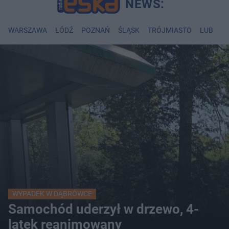
WARSZAWA
ŁÓDŹ
POZNAŃ
ŚLĄSK
TRÓJMIASTO
LUBLIN
WYPADEK W DĄBRÓWCE
Samochód uderzył w drzewo, 4-
latek reanimowany