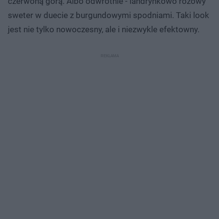
czerwoną górą. Albo odwrotnie - landrynkowo różowy
sweter w duecie z burgundowymi spodniami. Taki look
jest nie tylko nowoczesny, ale i niezwykle efektowny.