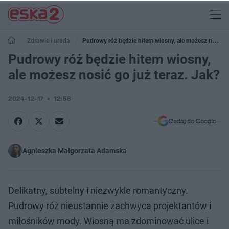
Zdrowie i uroda
Pudrowy róż będzie hitem wiosny, ale możesz nosić
go już teraz. Jak?
Pudrowy róż będzie hitem wiosny,
ale możesz nosić go już teraz. Jak?
2024-12-17
12:56
Dodaj do Google
Agnieszka Małgorzata Adamska
Delikatny, subtelny i niezwykle romantyczny.
Pudrowy róż nieustannie zachwyca projektantów i
miłośników mody. Wiosną ma zdominować ulice i