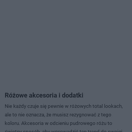
Różowe akcesoria i dodatki
Nie każdy czuje się pewnie w różowych total lookach,
ale to nie oznacza, że musisz rezygnować z tego
koloru. Akcesoria w odcieniu pudrowego różu to
świetny sposób, aby wprowadzić ten trend do swojej