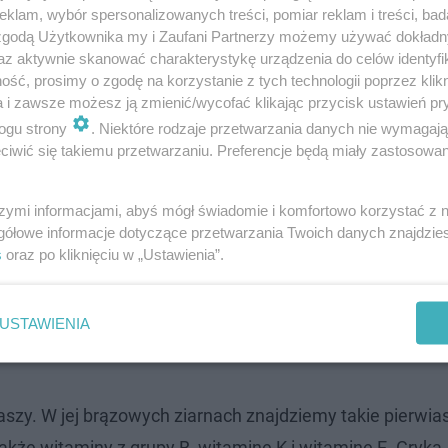
klam, wybór spersonalizowanych treści, pomiar reklam i treści, bad
 zgodą Użytkownika my i Zaufani Partnerzy możemy używać dokład
az aktywnie skanować charakterystykę urządzenia do celów identyfi
ść, prosimy o zgodę na korzystanie z tych technologii poprzez klikn
a i zawsze możesz ją zmienić/wycofać klikając przycisk ustawień pr
ogu strony
. Niektóre rodzaje przetwarzania danych nie wymagaj
iwić się takiemu przetwarzaniu. Preferencje będą miały zastosowanie
duktem naturalnie bezglutenowym. Znajdziemy w niej pota
E. Lekkostrawne ziarenka jagły to świetny posiłek dla m
szymi informacjami, abyś mógł świadomie i komfortowo korzystać z
gółowe informacje dotyczące przetwarzania Twoich danych znajdzi
wodu pokarmowego. Proso często możemy spotkać w dania
s
oraz po kliknięciu w „Ustawienia”.
ik placuszków, kotletów, past do smarowania chleba, a t
ną alternatywą dla owsianki i zapewni energię na cały d
USTAWIENIA
zy. W jej brązowych ziarnach znajdziemy takie pierwiast
także witaminy z grupy B, witaminę K i witaminę E. Gryka 