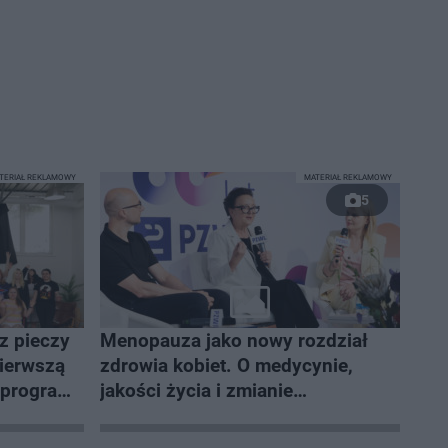
TERIAŁ REKLAMOWY
MATERIAŁ REKLAMOWY
5
z pieczy
Menopauza jako nowy rozdział
pierwszą
zdrowia kobiet. O medycynie,
a programu
jakości życia i zmianie
e”
społecznego spojrzenia na
menopauzę