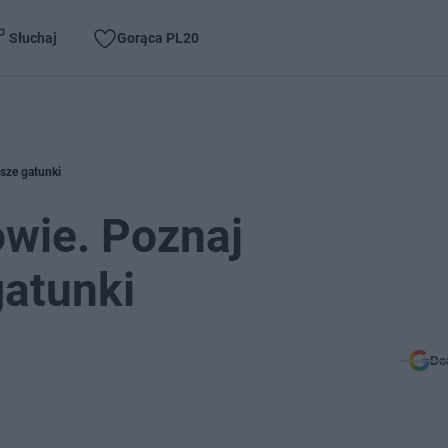
Słuchaj
Gorąca PL20
sze gatunki
wie. Poznaj
gatunki
Do