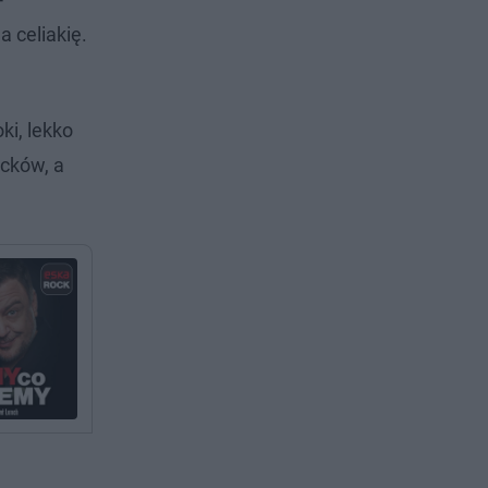
 celiakię.
ki, lekko
acków, a