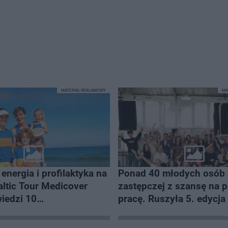
a
ł
y
c
z
a
s
Â
MATERIAŁ REKLAMOWY
MA
energia i profilaktyka na
Ponad 40 młodych osób 
zastępczej z szansę na 
edzi 10
pracę. Ruszyła 5. edycj
ejszych polskich plaż
CSR „Odkryj siebie z Heb