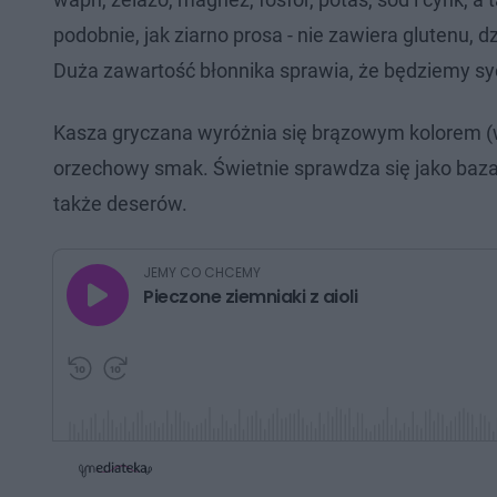
podobnie, jak ziarno prosa - nie zawiera glutenu, 
Duża zawartość błonnika sprawia, że będziemy syc
Kasza gryczana wyróżnia się brązowym kolorem (w we
orzechowy smak. Świetnie sprawdza się jako baza 
także deserów.
G
JEMY CO CHCEMY
r
Pieczone ziemniaki z aioli
a
j
P
P
r
r
z
z
e
e
w
w
i
i
ń
ń
1
1
0
0