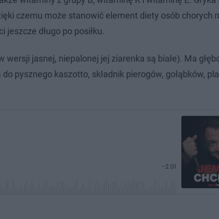
dzięki czemu może stanowić element diety osób chorych na
i jeszcze długo po posiłku.
rsji jasnej, niepalonej jej ziarenka są białe). Ma głębo
do pysznego kaszotto, składnik pierogów, gołąbków, pl
P
-
2:01
o
z
o
s
t