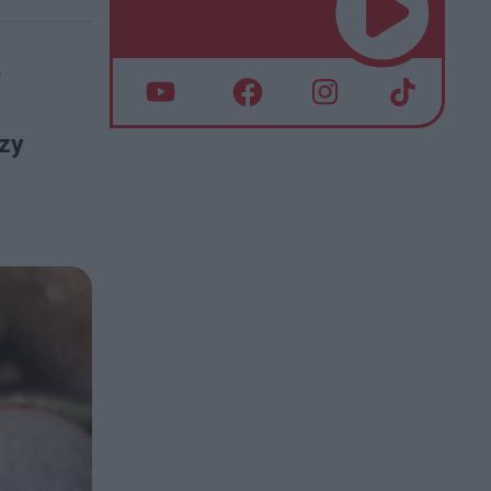
a
czy