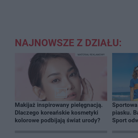
s
s
d
d
o
o
t
p
u
r
ł
z
u
o
d
u
NAJNOWSZE Z DZIAŁU:
MATERIAŁ REKLAMOWY
Makijaż inspirowany pielęgnacją.
Sportowa 
Dlaczego koreańskie kosmetyki
piasku. Baltic Tour Medicover
kolorowe podbijają świat urody?
Sport odwi
najpiękni