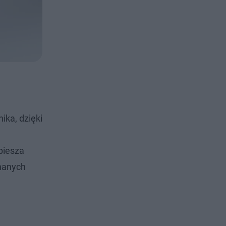
ika, dzięki
spiesza
znanych