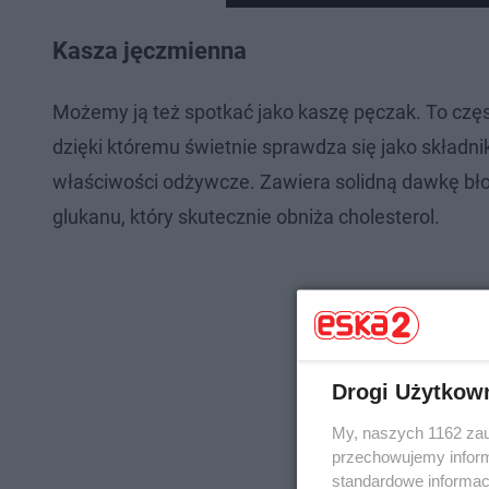
Kasza jęczmienna
Możemy ją też spotkać jako kaszę pęczak. To częst
dzięki któremu świetnie sprawdza się jako składni
właściwości odżywcze. Zawiera solidną dawkę błon
glukanu, który skutecznie obniża cholesterol.
Drogi Użytkow
My, naszych 1162 zau
przechowujemy informa
standardowe informac