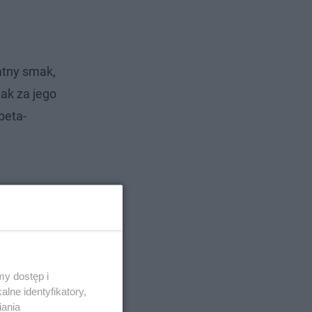
atny smak,
ak za jego
beta-
y dostęp i
lne identyfikatory,
iania