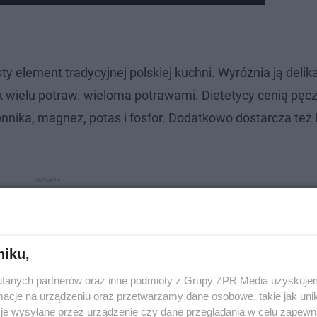
y element tradycyjnej polskiej kuchni. Wyróżnia ją delik
k wielu potraw. wieloma potrawami. Dietetycy cenią pęcz
nika, magnez, potas i fosfor. Dodatkowo dostarcza też 
niku,
fanych partnerów oraz inne podmioty z Grupy ZPR Media uzyskujem
cje na urządzeniu oraz przetwarzamy dane osobowe, takie jak unika
je wysyłane przez urządzenie czy dane przeglądania w celu zapewn