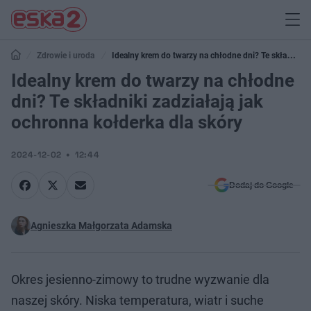
Zdrowie i uroda
Idealny krem do twarzy na chłodne dni? Te składniki
zadziałają jak ochronna kołderka dla skóry
Idealny krem do twarzy na chłodne
dni? Te składniki zadziałają jak
ochronna kołderka dla skóry
2024-12-02
12:44
Dodaj do Google
Agnieszka Małgorzata Adamska
Okres jesienno-zimowy to trudne wyzwanie dla
naszej skóry. Niska temperatura, wiatr i suche