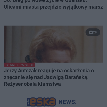
30. Bieg po Nowe Życie w Gdańsku.
Ulicami miasta przejdzie wyjątkowy marsz
29
SKANDAL W SIECI
Jerzy Antczak reaguje na oskarżenia o
znęcanie się nad Jadwigą Barańską.
Reżyser obala kłamstwa