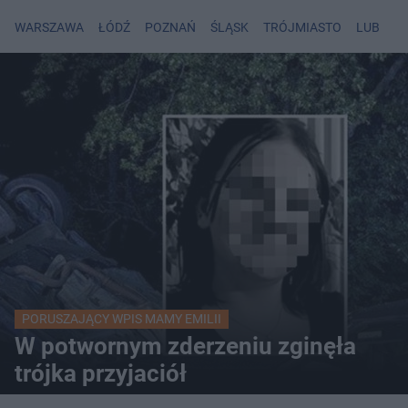
WARSZAWA
ŁÓDŹ
POZNAŃ
ŚLĄSK
TRÓJMIASTO
LUBLIN
PORUSZAJĄCY WPIS MAMY EMILII
W potwornym zderzeniu zginęła
trójka przyjaciół