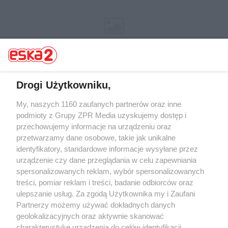
Drogi Użytkowniku,
My, naszych 1160 zaufanych partnerów oraz inne
Żaden utwór zamieszczony w serwisie nie może być powielany i
rozpowszechniany lub dalej rozpowszechniany w jakikolwiek sposób (w
podmioty z Grupy ZPR Media uzyskujemy dostęp i
tym także elektroniczny lub mechaniczny) na jakimkolwiek polu
przechowujemy informacje na urządzeniu oraz
eksploatacji w jakiejkolwiek formie, włącznie z umieszczaniem w
przetwarzamy dane osobowe, takie jak unikalne
Internecie bez pisemnej zgody właściciela praw. Jakiekolwiek użycie lub
wykorzystanie utworów w całości lub w części z naruszeniem prawa,
identyfikatory, standardowe informacje wysyłane przez
tzn. bez właściwej zgody, jest zabronione pod groźbą kary i może być
urządzenie czy dane przeglądania w celu zapewniania
ścigane prawnie.
spersonalizowanych reklam, wybór spersonalizowanych
treści, pomiar reklam i treści, badanie odbiorców oraz
ulepszanie usług. Za zgodą Użytkownika my i Zaufani
Partnerzy możemy używać dokładnych danych
geolokalizacyjnych oraz aktywnie skanować
charakterystykę urządzenia do celów identyfikacji.