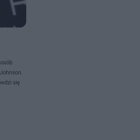
posób
a Johnson.
wdzi się