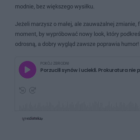
modnie, bez większego wysiłku.
Jeżeli marzysz o małej, ale zauważalnej zmianie, 
moment, by wypróbować nowy look, który podkreśli 
odrosną, a dobry wygląd zawsze poprawia humor!
G
POKÓJ ZBRODNI
r
Porzucili synów i uciekli. Prokuratura ni
a
j
P
P
r
r
z
z
e
e
w
w
i
i
ń
ń
1
1
0
0
s
s
d
d
o
o