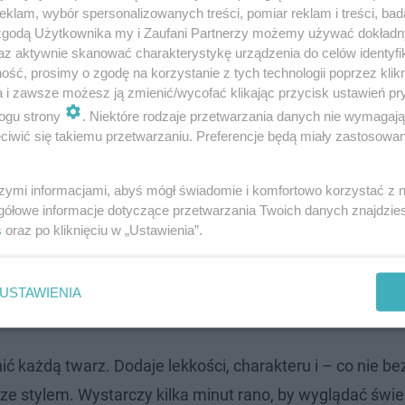
klam, wybór spersonalizowanych treści, pomiar reklam i treści, bad
 zgodą Użytkownika my i Zaufani Partnerzy możemy używać dokład
az aktywnie skanować charakterystykę urządzenia do celów identyfi
ść, prosimy o zgodę na korzystanie z tych technologii poprzez klikn
a i zawsze możesz ją zmienić/wycofać klikając przycisk ustawień pr
ogu strony
. Niektóre rodzaje przetwarzania danych nie wymagaj
iwić się takiemu przetwarzaniu. Preferencje będą miały zastosowanie
szymi informacjami, abyś mógł świadomie i komfortowo korzystać z
dzień?
gółowe informacje dotyczące przetwarzania Twoich danych znajdzi
s
oraz po kliknięciu w „Ustawienia”.
ającą na czoło – wygląda świeżo i spontanicznie. Można 
 dynamiki. Miłośniczki klasyki mogą z kolei postawić na 
USTAWIENIA
czenie stylizacji.
ić każdą twarz. Dodaje lekkości, charakteru i – co nie be
 stylem. Wystarczy kilka minut rano, by wyglądać świe