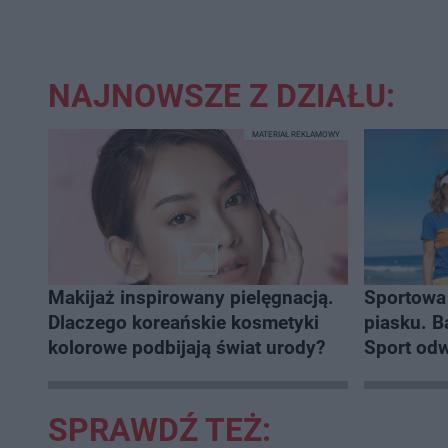
t
p
u
r
ł
z
u
o
d
u
NAJNOWSZE Z DZIAŁU:
MATERIAŁ REKLAMOWY
Makijaż inspirowany pielęgnacją.
Sportowa 
Dlaczego koreańskie kosmetyki
piasku. Baltic Tour Medicover
kolorowe podbijają świat urody?
Sport odwi
najpiękni
SPRAWDŹ TEŻ: