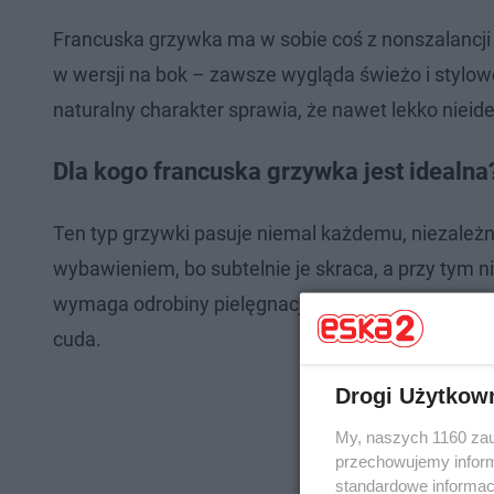
Francuska grzywka ma w sobie coś z nonszalancji i
w wersji na bok – zawsze wygląda świeżo i stylow
naturalny charakter sprawia, że nawet lekko nieid
Dla kogo francuska grzywka jest idealna
Ten typ grzywki pasuje niemal każdemu, niezależn
wybawieniem, bo subtelnie je skraca, a przy tym ni
wymaga odrobiny pielęgnacji – lekkie prostowani
cuda.
Drogi Użytkow
My, naszych 1160 zau
przechowujemy informa
standardowe informac