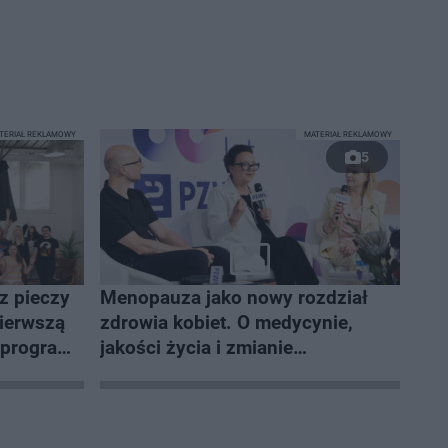
TERIAŁ REKLAMOWY
MATERIAŁ REKLAMOWY
5
z pieczy
Menopauza jako nowy rozdział
pierwszą
zdrowia kobiet. O medycynie,
a programu
jakości życia i zmianie
e”
społecznego spojrzenia na
menopauzę