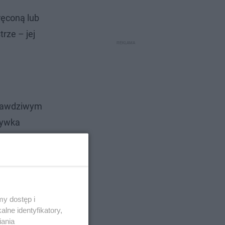
ręconą lub
rze – jej
 prawdziwym
zywka
i zdziałać
y dostęp i
lne identyfikatory,
iania