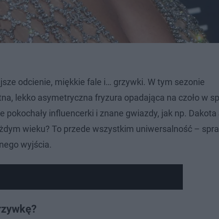
sze odcienie, miękkie fale i… grzywki. W tym sezonie
atna, lekko asymetryczna fryzura opadająca na czoło w s
ie pokochały influencerki i znane gwiazdy, jak np. Dakot
każdym wieku? To przede wszystkim uniwersalność – spra
rnego wyjścia.
grzywkę?