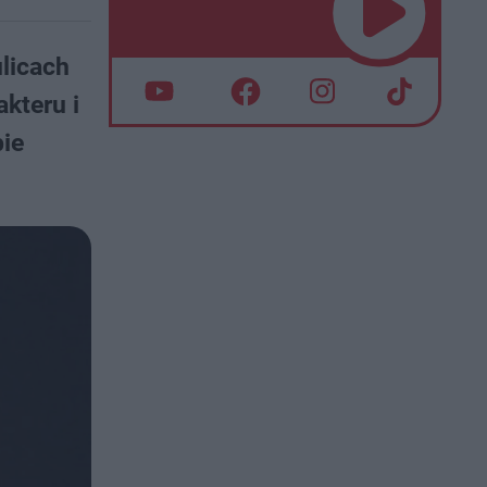
ulicach
kteru i
bie