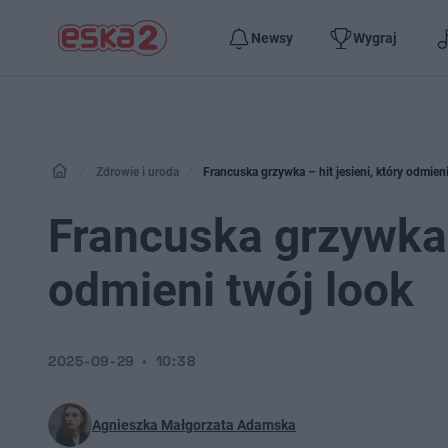
Newsy
Wygraj
Zdrowie i uroda
Francuska grzywka – hit jesieni, który odmieni
Francuska grzywka –
odmieni twój look
2025-09-29
10:38
Agnieszka Małgorzata Adamska