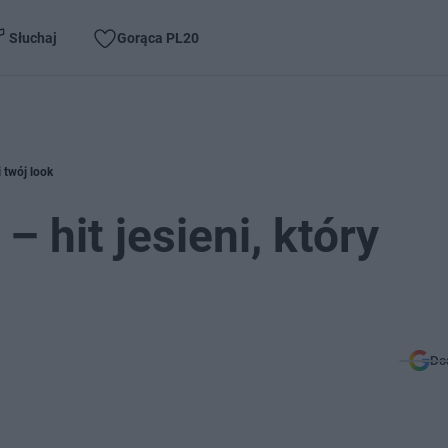
Słuchaj
Gorąca PL20
 twój look
 hit jesieni, który
Do