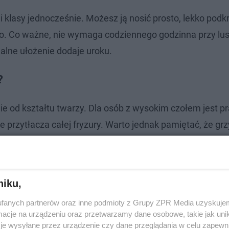
 klasy jednocześnie. Możesz ją nosić prosto, lekko podk
o. Co ważne, nie wymaga codziennego godzinna przy lust
ealne ułożenie dodaje uroku.
?
ie od kształtu twarzy. Dla osób z wysokim czołem jest
e przytłacza całej fryzury. Warto jednak pamiętać, że gr
e lub modelowanie kosmetykami nabłyszczającymi potraf
niku,
fanych partnerów oraz inne podmioty z Grupy ZPR Media uzyskujem
cje na urządzeniu oraz przetwarzamy dane osobowe, takie jak unika
je wysyłane przez urządzenie czy dane przeglądania w celu zapewn