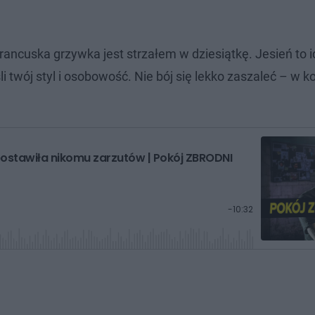
francuska grzywka jest strzałem w dziesiątkę. Jesień to 
twój styl i osobowość. Nie bój się lekko zaszaleć – w 
e postawiła nikomu zarzutów | Pokój ZBRODNI
P
-
10:32
o
z
o
s
t
a
ł
y