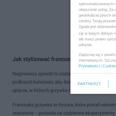
spersonalizowanych re
ulepszanie usług. Za
geolokalizacyjnych or
cenimy Twoją prywatno
Zgoda jest dobrowoln
się w lewym dolnym r
ale masz prawo sprzec
witrynie.
Zapoznaj się z poniż
Jak stylizować francuską grzywkę na co 
internetowych. Szcze
Prywatności
i
Cookie
Najprostszy sposób to zostawić ją naturalnie opad
podkręcić końcówki, aby dodać fryzurze objętości i
PARTNERZY
upięcia, w których grzywka stanowi subtelne wykoń
Francuska grzywka to fryzura, która potrafi odmien
znaczenia – pozwala na codzienne eksperymenty ze