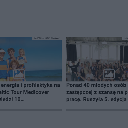
c
z
a
s
Â
MATERIAŁ REKLAMOWY
MA
energia i profilaktyka na
Ponad 40 młodych osób 
zastępczej z szansę na 
edzi 10
pracę. Ruszyła 5. edycj
ejszych polskich plaż
CSR „Odkryj siebie z Heb