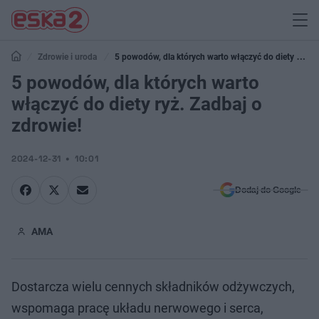
Zdrowie i uroda
5 powodów, dla których warto włączyć do diety ryż.
Zadbaj o zdrowie!
5 powodów, dla których warto
włączyć do diety ryż. Zadbaj o
zdrowie!
2024-12-31
10:01
Dodaj do Google
AMA
Dostarcza wielu cennych składników odżywczych,
wspomaga pracę układu nerwowego i serca,