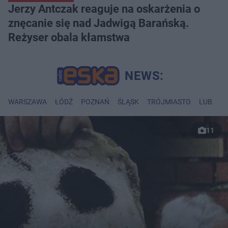
Jerzy Antczak reaguje na oskarżenia o
znęcanie się nad Jadwigą Barańską.
Reżyser obala kłamstwa
WARSZAWA
ŁÓDŹ
POZNAŃ
ŚLĄSK
TRÓJMIASTO
LUBLIN
11