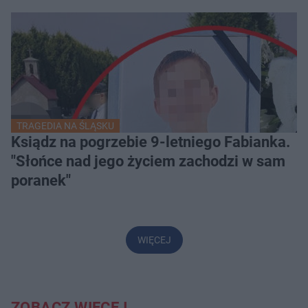
TRAGEDIA NA ŚLĄSKU
Ksiądz na pogrzebie 9-letniego Fabianka.
"Słońce nad jego życiem zachodzi w sam
poranek"
WIĘCEJ
ZOBACZ WIĘCEJ