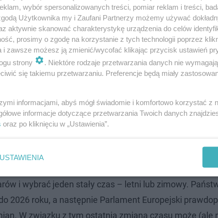
klam, wybór spersonalizowanych treści, pomiar reklam i treści, bad
 zgodą Użytkownika my i Zaufani Partnerzy możemy używać dokład
 - DATA
az aktywnie skanować charakterystykę urządzenia do celów identyfi
ść, prosimy o zgodę na korzystanie z tych technologii poprzez klikn
a i zawsze możesz ją zmienić/wycofać klikając przycisk ustawień pr
suniemy w nocy z soboty na niedzielę z 29 na 30 marca.
ogu strony
. Niektóre rodzaje przetwarzania danych nie wymagaj
00.
iwić się takiemu przetwarzaniu. Preferencje będą miały zastosowanie
zasu?
szymi informacjami, abyś mógł świadomie i komfortowo korzystać z
gółowe informacje dotyczące przetwarzania Twoich danych znajdzi
wykorzystanie światła dziennego, która wprowadzona zos
s
oraz po kliknięciu w „Ustawienia”.
y, coraz częściej podkreśla się jej negatywny wpływ na z
ją nadal, bowiem Parlament Europejski ponownie podjął t
USTAWIENIA
u pojawiła się nawet propozycja ustawy, zgodnie z którą
ów i wybrać jeden stały czas – letni lub zimowy. Państ
 do 2026 roku, a następnie Parlament Europejski prawdo
an. W związku z tym ostatnia zmiana czasu może (ale n