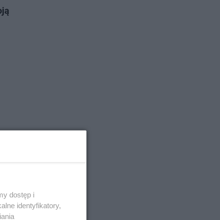
oją
y dostęp i
lne identyfikatory,
iania