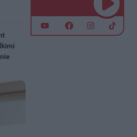
nt
lkimi
nie