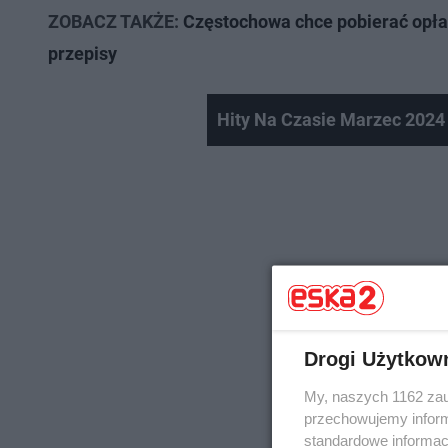
ZOBACZ TAKŻE:
Częstochowa chce pobierać opłat
przepisy
Hity Na Czasie Marzec 2024 
Drogi Użytkow
My, naszych 1162 zau
przechowujemy informa
standardowe informac