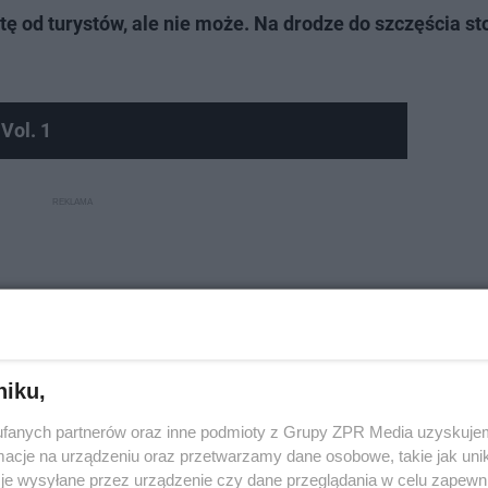
ę od turystów, ale nie może. Na drodze do szczęścia st
Vol. 1
niku,
fanych partnerów oraz inne podmioty z Grupy ZPR Media uzyskujem
cje na urządzeniu oraz przetwarzamy dane osobowe, takie jak unika
je wysyłane przez urządzenie czy dane przeglądania w celu zapewn