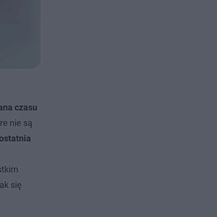
na czasu
e nie są
ostatnia
stkim
ak się