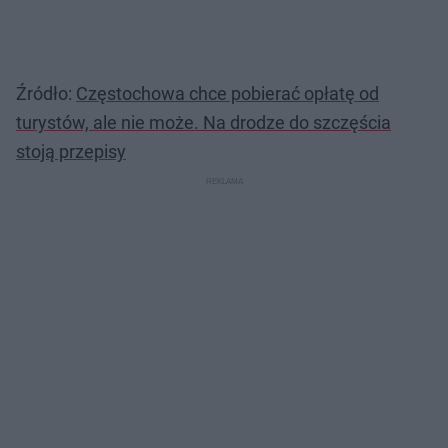
Źródło:
Częstochowa chce pobierać opłatę od
turystów, ale nie może. Na drodze do szczęścia
stoją przepisy