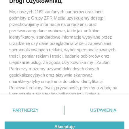
Drogi Użytkowniku,
Żaden utwór zamieszczony w serwisie nie może być powielany i
My, naszych 1162 zaufanych partnerów oraz inne
rozpowszechniany lub dalej rozpowszechniany w jakikolwiek sposób (w
podmioty z Grupy ZPR Media uzyskujemy dostęp i
tym także elektroniczny lub mechaniczny) na jakimkolwiek polu
przechowujemy informacje na urządzeniu oraz
eksploatacji w jakiejkolwiek formie, włącznie z umieszczaniem w Internecie
bez pisemnej zgody właściciela praw. Jakiekolwiek użycie lub
przetwarzamy dane osobowe, takie jak unikalne
wykorzystanie utworów w całości lub w części z naruszeniem prawa, tzn.
identyfikatory, standardowe informacje wysyłane przez
bez właściwej zgody, jest zabronione pod groźbą kary i może być ścigane
urządzenie czy dane przeglądania w celu zapewniania
prawnie.
spersonalizowanych reklam, wybór spersonalizowanych
treści, pomiar reklam i treści, badanie odbiorców oraz
ulepszanie usług. Za zgodą Użytkownika my i Zaufani
Partnerzy możemy używać dokładnych danych
geolokalizacyjnych oraz aktywnie skanować
charakterystykę urządzenia do celów identyfikacji.
O nas
Ponieważ cenimy Twoją prywatność, prosimy o zgodę na
korzystanie z tych technologii poprzez kliknięcie
Informacje prawne
„Akceptuję”. Zgoda jest dobrowolna i zawsze możesz ją
zmienić/wycofać klikając przycisk ustawień prywatności
Nasze serwisy
PARTNERZY
USTAWIENIA
znajdujący się w lewym dolnym rogu strony
. Niektóre
© 2026 Grupa ZPR Media
rodzaje przetwarzania danych nie wymagają zgody
Akceptuję
użytkownika, ale masz prawo sprzeciwić się takiemu