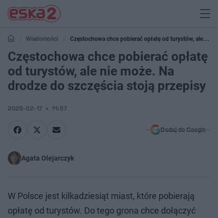
Wiadomości
Częstochowa chce pobierać opłatę od turystów, ale nie
może. Na drodze do szczęścia stoją przepisy
Częstochowa chce pobierać opłatę
od turystów, ale nie może. Na
drodze do szczęścia stoją przepisy
2025-02-17
11:57
Dodaj do Google
Agata Olejarczyk
W Polsce jest kilkadziesiąt miast, które pobierają
opłatę od turystów. Do tego grona chce dołączyć