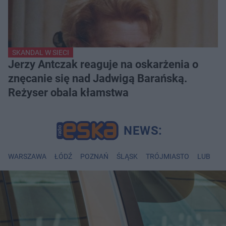
SKANDAL W SIECI
Jerzy Antczak reaguje na oskarżenia o
znęcanie się nad Jadwigą Barańską.
Reżyser obala kłamstwa
WARSZAWA
ŁÓDŹ
POZNAŃ
ŚLĄSK
TRÓJMIASTO
LUBLIN