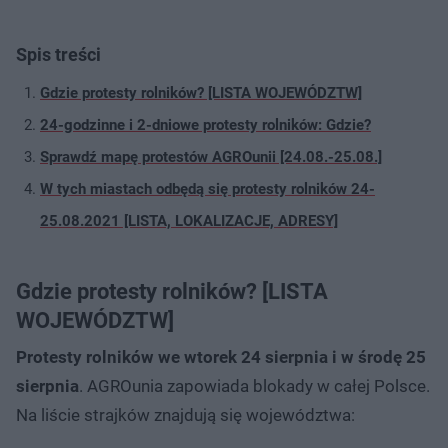
Spis treści
Gdzie protesty rolników? [LISTA WOJEWÓDZTW]
24-godzinne i 2-dniowe protesty rolników: Gdzie?
Sprawdź mapę protestów AGROunii [24.08.-25.08.]
W tych miastach odbędą się protesty rolników 24-
25.08.2021 [LISTA, LOKALIZACJE, ADRESY]
Gdzie protesty rolników? [LISTA
WOJEWÓDZTW]
Protesty rolników we wtorek 24 sierpnia i w środę 25
sierpnia
. AGROunia zapowiada blokady w całej Polsce.
Na liście strajków znajdują się województwa: