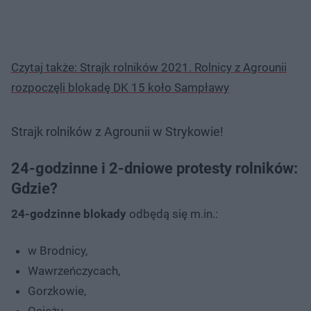
Czytaj także: Strajk rolników 2021. Rolnicy z Agrounii
rozpoczęli blokadę DK 15 koło Sampławy
Strajk rolników z Agrounii w Strykowie!
24-godzinne i 2-dniowe protesty rolników:
Gdzie?
24-godzinne blokady
odbędą się m.in.:
w Brodnicy,
Wawrzeńczycach,
Gorzkowie,
Ociążu,