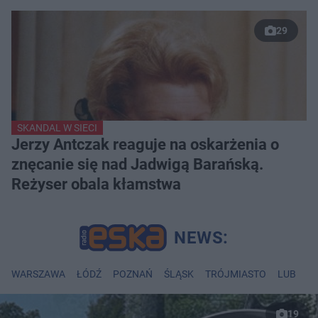
29
SKANDAL W SIECI
Jerzy Antczak reaguje na oskarżenia o
znęcanie się nad Jadwigą Barańską.
Reżyser obala kłamstwa
WARSZAWA
ŁÓDŹ
POZNAŃ
ŚLĄSK
TRÓJMIASTO
LUBLIN
19