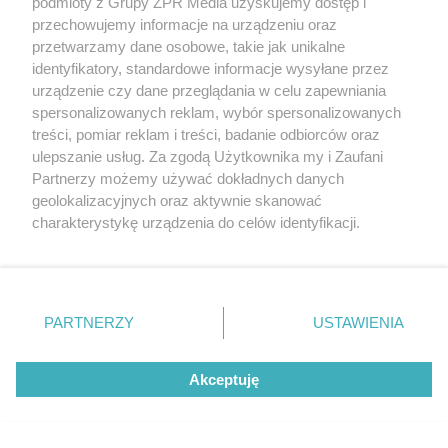
podmioty z Grupy ZPR Media uzyskujemy dostęp i
przechowujemy informacje na urządzeniu oraz
przetwarzamy dane osobowe, takie jak unikalne
identyfikatory, standardowe informacje wysyłane przez
WIĘCEJ
urządzenie czy dane przeglądania w celu zapewniania
spersonalizowanych reklam, wybór spersonalizowanych
treści, pomiar reklam i treści, badanie odbiorców oraz
ulepszanie usług. Za zgodą Użytkownika my i Zaufani
Partnerzy możemy używać dokładnych danych
ZOBACZ WIĘCEJ
geolokalizacyjnych oraz aktywnie skanować
charakterystykę urządzenia do celów identyfikacji.
Ponieważ cenimy Twoją prywatność, prosimy o zgodę na
korzystanie z tych technologii poprzez kliknięcie
„Akceptuję”. Zgoda jest dobrowolna i zawsze możesz ją
zmienić/wycofać klikając przycisk ustawień prywatności
PARTNERZY
USTAWIENIA
znajdujący się w lewym dolnym rogu strony
. Niektóre
rodzaje przetwarzania danych nie wymagają zgody
Akceptuję
użytkownika, ale masz prawo sprzeciwić się takiemu
przetwarzaniu. Preferencje będą miały zastosowanie tylko
na tej witrynie.