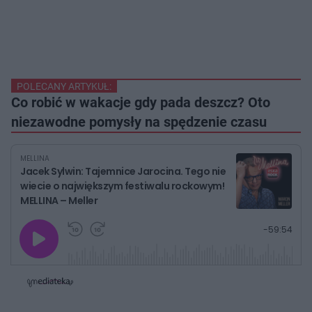
POLECANY ARTYKUŁ:
Co robić w wakacje gdy pada deszcz? Oto
niezawodne pomysły na spędzenie czasu
MELLINA
Jacek Sylwin: Tajemnice Jarocina. Tego nie
wiecie o największym festiwalu rockowym!
MELLINA – Meller
G
P
P
P
-
59:54
r
r
r
o
a
z
z
j
z
e
e
w
w
o
i
i
s
ń
ń
t
1
1
0
0
a