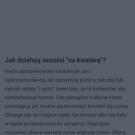
Jak działają oszuści "na kwaterę"?
Kiedy zainteresowany kontaktuje się z
ogłoszeniodawcą, ten zazwyczaj prosi o zaliczkę lub
całość opłaty "z góry", twierdząc, że to konieczne, aby
zarezerwować termin. Gdy pieniądze trafią na konto
przestępcy, jak można się domyślać kontakt się urywa.
Okazuje się, że miejsce nigdy nie istniało albo nie było
w ogóle przeznaczone do wynajmu. Tego typu
oszustwo zbiera niestety coraz większe żniwo. Ofiarą