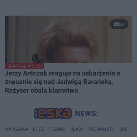
29
SKANDAL W SIECI
Jerzy Antczak reaguje na oskarżenia o
znęcanie się nad Jadwigą Barańską.
Reżyser obala kłamstwa
WARSZAWA
ŁÓDŹ
POZNAŃ
ŚLĄSK
TRÓJMIASTO
LUBLIN