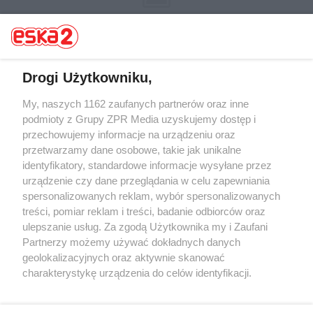
Drogi Użytkowniku,
My, naszych 1162 zaufanych partnerów oraz inne
Żaden utwór zamieszczony w serwisie nie może być powielany i
rozpowszechniany lub dalej rozpowszechniany w jakikolwiek sposób (w
podmioty z Grupy ZPR Media uzyskujemy dostęp i
tym także elektroniczny lub mechaniczny) na jakimkolwiek polu
przechowujemy informacje na urządzeniu oraz
eksploatacji w jakiejkolwiek formie, włącznie z umieszczaniem w
przetwarzamy dane osobowe, takie jak unikalne
Internecie bez pisemnej zgody właściciela praw. Jakiekolwiek użycie lub
wykorzystanie utworów w całości lub w części z naruszeniem prawa,
identyfikatory, standardowe informacje wysyłane przez
tzn. bez właściwej zgody, jest zabronione pod groźbą kary i może być
urządzenie czy dane przeglądania w celu zapewniania
ścigane prawnie.
spersonalizowanych reklam, wybór spersonalizowanych
treści, pomiar reklam i treści, badanie odbiorców oraz
ulepszanie usług. Za zgodą Użytkownika my i Zaufani
Partnerzy możemy używać dokładnych danych
geolokalizacyjnych oraz aktywnie skanować
charakterystykę urządzenia do celów identyfikacji.
O nas
Ponieważ cenimy Twoją prywatność, prosimy o zgodę na
korzystanie z tych technologii poprzez kliknięcie
Informacje prawne