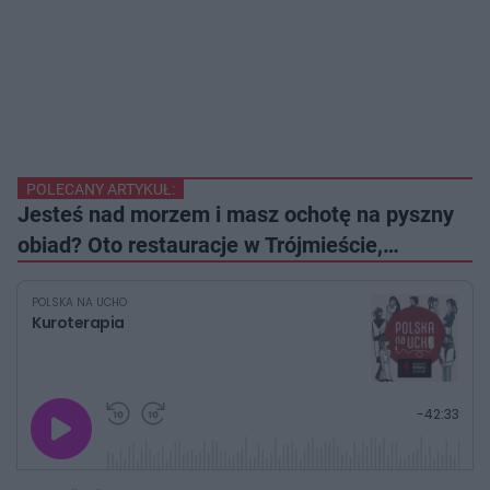
POLECANY ARTYKUŁ:
Jesteś nad morzem i masz ochotę na pyszny
obiad? Oto restauracje w Trójmieście,…
POLSKA NA UCHO
Kuroterapia
G
P
P
P
-
42:33
r
r
r
o
a
z
z
j
z
e
e
w
w
o
i
i