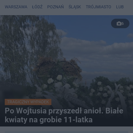
WARSZAWA
ŁÓDŹ
POZNAŃ
ŚLĄSK
TRÓJMIASTO
LUBLIN
6
TRAGICZNY WYPADEK
Po Wojtusia przyszedł anioł. Białe
kwiaty na grobie 11-latka