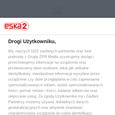
Drogi Użytkowniku,
My, naszych 1162 zaufanych partnerów oraz inne
Żaden utwór zamieszczony w serwisie nie może być powielany i
rozpowszechniany lub dalej rozpowszechniany w jakikolwiek sposób (w
podmioty z Grupy ZPR Media uzyskujemy dostęp i
tym także elektroniczny lub mechaniczny) na jakimkolwiek polu
przechowujemy informacje na urządzeniu oraz
eksploatacji w jakiejkolwiek formie, włącznie z umieszczaniem w
przetwarzamy dane osobowe, takie jak unikalne
Internecie bez pisemnej zgody właściciela praw. Jakiekolwiek użycie lub
wykorzystanie utworów w całości lub w części z naruszeniem prawa,
identyfikatory, standardowe informacje wysyłane przez
tzn. bez właściwej zgody, jest zabronione pod groźbą kary i może być
urządzenie czy dane przeglądania w celu zapewniania
ścigane prawnie.
spersonalizowanych reklam, wybór spersonalizowanych
treści, pomiar reklam i treści, badanie odbiorców oraz
ulepszanie usług. Za zgodą Użytkownika my i Zaufani
Partnerzy możemy używać dokładnych danych
geolokalizacyjnych oraz aktywnie skanować
charakterystykę urządzenia do celów identyfikacji.