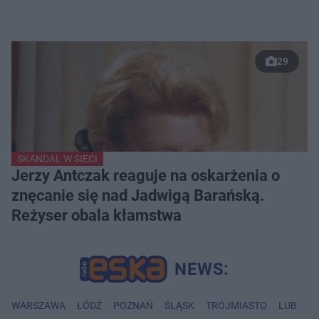
29
SKANDAL W SIECI
Jerzy Antczak reaguje na oskarżenia o
znęcanie się nad Jadwigą Barańską.
Reżyser obala kłamstwa
WARSZAWA
ŁÓDŹ
POZNAŃ
ŚLĄSK
TRÓJMIASTO
LUBLIN