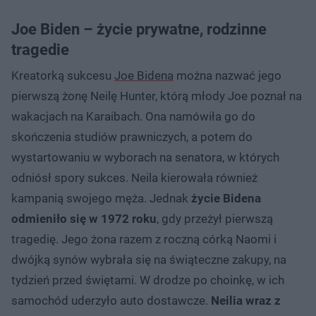
Joe Biden – życie prywatne, rodzinne
tragedie
Kreatorką sukcesu
Joe Bidena
można nazwać jego
pierwszą żonę Neilę Hunter, którą młody Joe poznał na
wakacjach na Karaibach. Ona namówiła go do
skończenia studiów prawniczych, a potem do
wystartowaniu w wyborach na senatora, w których
odniósł spory sukces. Neila kierowała również
kampanią swojego męża. Jednak
życie Bidena
odmieniło się w 1972 roku
, gdy przeżył pierwszą
tragedię. Jego żona razem z roczną córką Naomi i
dwójką synów wybrała się na świąteczne zakupy, na
tydzień przed świętami. W drodze po choinkę, w ich
samochód uderzyło auto dostawcze.
Neilia wraz z