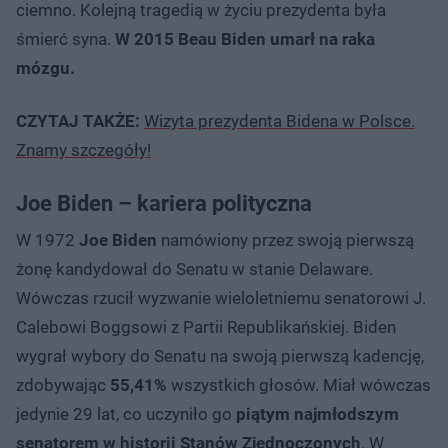
ciemno. Kolejną tragedią w życiu prezydenta była
śmierć syna.
W 2015 Beau Biden umarł na raka
mózgu.
CZYTAJ TAKŻE:
Wizyta prezydenta Bidena w Polsce.
Znamy szczegóły!
Joe Biden – kariera polityczna
W 1972
Joe Biden
namówiony przez swoją pierwszą
żonę kandydował do Senatu w stanie Delaware.
Wówczas rzucił wyzwanie wieloletniemu senatorowi J.
Calebowi Boggsowi z Partii Republikańskiej. Biden
wygrał wybory do Senatu na swoją pierwszą kadencję,
zdobywając
55,41%
wszystkich głosów. Miał wówczas
jedynie 29 lat, co uczyniło go
piątym najmłodszym
senatorem w historii Stanów Zjednoczonych
. W