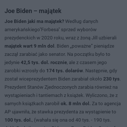
Joe Biden – majątek
Joe Biden jaki ma majątek?
Według danych
amerykańskiego"Forbesa" sprzed wyborów
prezydenckich w 2020 roku, wraz z żoną Jill uzbierali
majątek wart 9 mln dol
. Biden „poważne” pieniądze
zaczął zarabiać jako senator. Na początku było to
jedynie
42,5 tys. dol. rocznie
, ale z czasem jego
zarobki wzrosły do
174 tys. dolarów
. Następnie, gdy
został wiceprezydentem Biden zarabiał około
230 tys
.
Prezydent Stanów Zjednoczonych zarabia również na
wystąpieniach i tantiemach z książek. Wyliczono, że z
samych książkach zarobił
ok. 8 mln dol.
Za to agencja
AP ujawniła, że stawka prezydenta za wystąpienie to
100 tys. dol.
, (wahała się ona od 40 tys. - 190 tys.