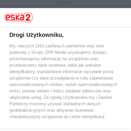
Drogi Użytkowniku,
My, naszych 1162 zaufanych partnerów oraz inne
Żaden utwór zamieszczony w serwisie nie może być powielany i
rozpowszechniany lub dalej rozpowszechniany w jakikolwiek sposób (w
podmioty z Grupy ZPR Media uzyskujemy dostęp i
tym także elektroniczny lub mechaniczny) na jakimkolwiek polu
przechowujemy informacje na urządzeniu oraz
eksploatacji w jakiejkolwiek formie, włącznie z umieszczaniem w
przetwarzamy dane osobowe, takie jak unikalne
Internecie bez pisemnej zgody właściciela praw. Jakiekolwiek użycie lub
wykorzystanie utworów w całości lub w części z naruszeniem prawa,
identyfikatory, standardowe informacje wysyłane przez
tzn. bez właściwej zgody, jest zabronione pod groźbą kary i może być
urządzenie czy dane przeglądania w celu zapewniania
ścigane prawnie.
spersonalizowanych reklam, wybór spersonalizowanych
treści, pomiar reklam i treści, badanie odbiorców oraz
ulepszanie usług. Za zgodą Użytkownika my i Zaufani
Partnerzy możemy używać dokładnych danych
geolokalizacyjnych oraz aktywnie skanować
charakterystykę urządzenia do celów identyfikacji.
O nas
Ponieważ cenimy Twoją prywatność, prosimy o zgodę na
korzystanie z tych technologii poprzez kliknięcie