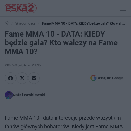
Wiadomości
Fame MMA 10 - DATA: KIEDY będzie gala? Kto walczy
na Fame MMA 10?
Fame MMA 10 - DATA: KIEDY
będzie gala? Kto walczy na Fame
MMA 10?
2021-05-04
21:15
Dodaj do Google
Rafał Wróblewski
Fame MMA 10 - data interesuje przede wszystkim
fanów głównych bohaterów. Kiedy jest Fame MMA