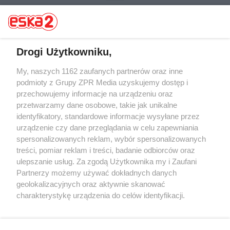
Drogi Użytkowniku,
My, naszych 1162 zaufanych partnerów oraz inne
Żaden utwór zamieszczony w serwisie nie może być powielany i
rozpowszechniany lub dalej rozpowszechniany w jakikolwiek sposób (w
podmioty z Grupy ZPR Media uzyskujemy dostęp i
tym także elektroniczny lub mechaniczny) na jakimkolwiek polu
przechowujemy informacje na urządzeniu oraz
eksploatacji w jakiejkolwiek formie, włącznie z umieszczaniem w
przetwarzamy dane osobowe, takie jak unikalne
Internecie bez pisemnej zgody właściciela praw. Jakiekolwiek użycie lub
wykorzystanie utworów w całości lub w części z naruszeniem prawa,
identyfikatory, standardowe informacje wysyłane przez
tzn. bez właściwej zgody, jest zabronione pod groźbą kary i może być
urządzenie czy dane przeglądania w celu zapewniania
ścigane prawnie.
spersonalizowanych reklam, wybór spersonalizowanych
treści, pomiar reklam i treści, badanie odbiorców oraz
ulepszanie usług. Za zgodą Użytkownika my i Zaufani
Partnerzy możemy używać dokładnych danych
geolokalizacyjnych oraz aktywnie skanować
charakterystykę urządzenia do celów identyfikacji.
O nas
Ponieważ cenimy Twoją prywatność, prosimy o zgodę na
korzystanie z tych technologii poprzez kliknięcie
Informacje prawne
„Akceptuję”. Zgoda jest dobrowolna i zawsze możesz ją