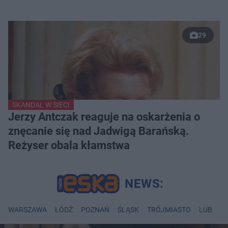
29
SKANDAL W SIECI
Jerzy Antczak reaguje na oskarżenia o
znęcanie się nad Jadwigą Barańską.
Reżyser obala kłamstwa
WARSZAWA
ŁÓDŹ
POZNAŃ
ŚLĄSK
TRÓJMIASTO
LUBLIN