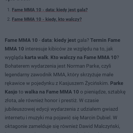
Fame MMA 10 - data: kiedy jest gala?
Fame MMA 10 - kiedy, kto walczy?
Fame MMA 10
-
data
:
kiedy jest
gala?
Termin Fame
MMA 10
interesuje kibiców ze względu na to, jak
wygląda
karta walk
.
Kto walczy na Fame MMA 10
?
Bohaterem wydarzenia jest Norman Parke, czyli
legendarny zawodnik MMA, który skrzyżuje małe
rękawice w pojedynku z Kasjuszem Życińskim.
Parke
Kasjo
to
walka na Fame MMA 10
o pieniądze, sztabkę
złota, ale również honor i prestiż. W czasie
jubileuszowej edycji wydarzenia z udziałem gwiazd
internetu i muzyki ma pojawić się Marcin Dubiel. W
oktagonie zamelduje się również Dawid Malczyński,