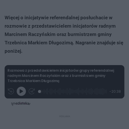
Więcej o inicjatywie referendalnej posłuchacie w
rozmowie z przedstawicielem inicjatorów radnym
Marcinem Raczyńskim oraz burmistrzem gminy
Trzebnica Markiem Długozimą. Nagranie znajduje się
poniżej.
Rozmowa z przedstawicielem inicjatorów grupy referendalnej
radnym Marcinem Raczyńskim oraz z burmistrzem gminy
Trzebnica Markiem Długozimą
L
P
P
P
-
20:38
G
o
r
r
o
z
r
a
z
z
o
a
d
e
e
s
j
t
e
w
w
a
d
i
i
ł
:
ń
ń
y
c
1
1
1
z
.
0
0
a
s
2
s
s
Â