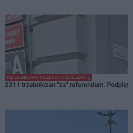
REFERENDUM W TRZEBNICY PRZYBLIŻA SIĘ
2311 trzebniczan "za" referendum. Podpisy