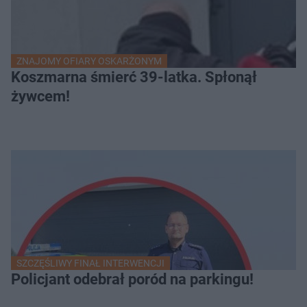
ZNAJOMY OFIARY OSKARŻONYM
Koszmarna śmierć 39-latka. Spłonął
żywcem!
SZCZĘŚLIWY FINAŁ INTERWENCJI
Policjant odebrał poród na parkingu!