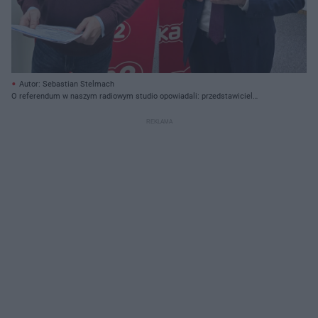
Autor: Sebastian Stelmach
O referendum w naszym radiowym studio opowiadali: przedstawiciel
inicjatorów radny Marcin Raczyński (z lewej) i burmistrz gminy Trzebnica
Marek Długozima (z prawej)