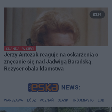
29
SKANDAL W SIECI
Jerzy Antczak reaguje na oskarżenia o
znęcanie się nad Jadwigą Barańską.
Reżyser obala kłamstwa
WARSZAWA
ŁÓDŹ
POZNAŃ
ŚLĄSK
TRÓJMIASTO
LUBLIN