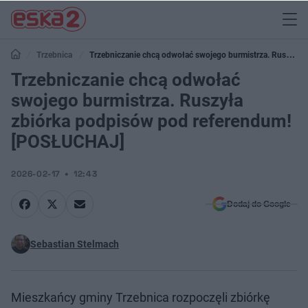
Trzebnica
Trzebniczanie chcą odwołać swojego burmistrza. Ruszyła
zbiórka podpisów pod referendum! [POSŁUCHAJ]
Trzebniczanie chcą odwołać
swojego burmistrza. Ruszyła
zbiórka podpisów pod referendum!
[POSŁUCHAJ]
2026-02-17
12:43
Dodaj do Google
Sebastian Stelmach
Mieszkańcy gminy Trzebnica rozpoczęli zbiórkę