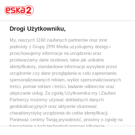
Drogi Użytkowniku,
Żaden utwór zamieszczony w serwisie nie może być powielany i
My, naszych 1160 zaufanych partnerów oraz inne
rozpowszechniany lub dalej rozpowszechniany w jakikolwiek sposób (w
podmioty z Grupy ZPR Media uzyskujemy dostęp i
tym także elektroniczny lub mechaniczny) na jakimkolwiek polu
przechowujemy informacje na urządzeniu oraz
eksploatacji w jakiejkolwiek formie, włącznie z umieszczaniem w Internecie
bez pisemnej zgody właściciela praw. Jakiekolwiek użycie lub
przetwarzamy dane osobowe, takie jak unikalne
wykorzystanie utworów w całości lub w części z naruszeniem prawa, tzn.
identyfikatory, standardowe informacje wysyłane przez
bez właściwej zgody, jest zabronione pod groźbą kary i może być ścigane
urządzenie czy dane przeglądania w celu zapewniania
prawnie.
spersonalizowanych reklam, wybór spersonalizowanych
treści, pomiar reklam i treści, badanie odbiorców oraz
ulepszanie usług. Za zgodą Użytkownika my i Zaufani
Partnerzy możemy używać dokładnych danych
geolokalizacyjnych oraz aktywnie skanować
charakterystykę urządzenia do celów identyfikacji.
O nas
Ponieważ cenimy Twoją prywatność, prosimy o zgodę na
korzystanie z tych technologii poprzez kliknięcie
Informacje prawne
„Akceptuję”. Zgoda jest dobrowolna i zawsze możesz ją