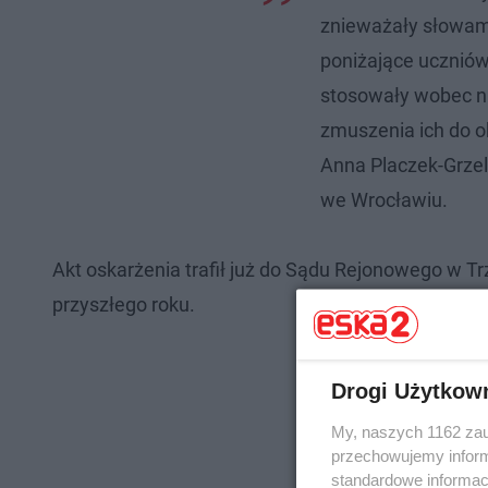
znieważały słowam
poniżające uczniów
stosowały wobec ni
zmuszenia ich do o
Anna Placzek-Grzel
we Wrocławiu.
Akt oskarżenia trafił już do Sądu Rejonowego w 
przyszłego roku.
Drogi Użytkow
My, naszych 1162 zau
przechowujemy informa
standardowe informac