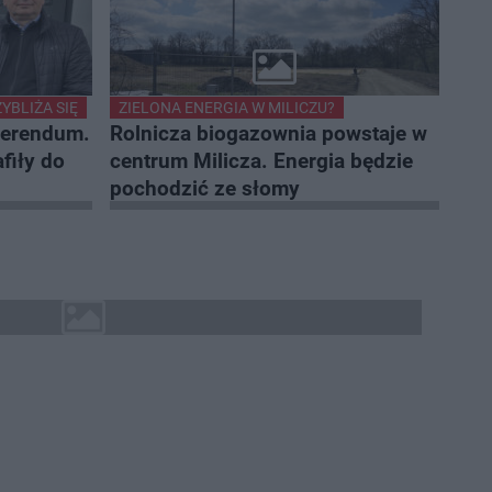
YBLIŻA SIĘ
ZIELONA ENERGIA W MILICZU?
eferendum.
Rolnicza biogazownia powstaje w
fiły do
centrum Milicza. Energia będzie
pochodzić ze słomy