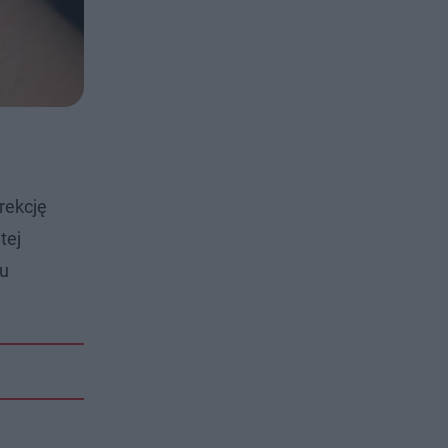
rekcję
tej
łu