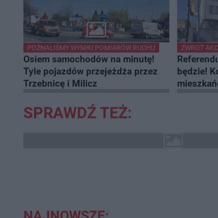
POZNALIŚMY WYNIKI POMIARÓW RUCHU
ZWROT AKC
Osiem samochodów na minutę!
Referend
Tyle pojazdów przejeżdża przez
będzie! K
Trzebnicę i Milicz
mieszka
SPRAWDŹ TEŻ:
NAJNOWSZE: