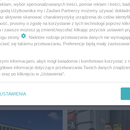
klam, wybór spersonalizowanych treści, pomiar reklam i treści, bad
 zgodą Użytkownika my i Zaufani Partnerzy możemy używać dokład
az aktywnie skanować charakterystykę urządzenia do celów identyfi
ść, prosimy o zgodę na korzystanie z tych technologii poprzez klikn
a i zawsze możesz ją zmienić/wycofać klikając przycisk ustawień pr
ogu strony
. Niektóre rodzaje przetwarzania danych nie wymagaj
iwić się takiemu przetwarzaniu. Preferencje będą miały zastosowanie
 komentarz dyrekcji Powiatowego Zespołu Specjalnych
szymi informacjami, abyś mógł świadomie i komfortowo korzystać z
gółowe informacje dotyczące przetwarzania Twoich danych znajdzi
s
oraz po kliknięciu w „Ustawienia”.
USTAWIENIA