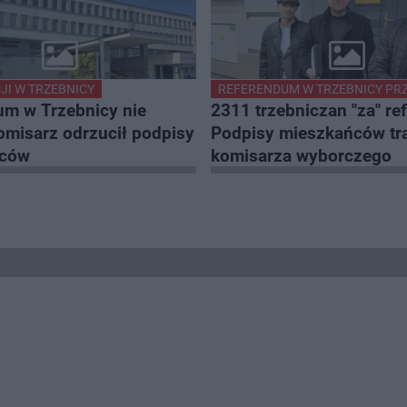
JI W TRZEBNICY
REFERENDUM W TRZEBNICY PRZ
um w Trzebnicy nie
2311 trzebniczan "za" r
omisarz odrzucił podpisy
Podpisy mieszkańców tra
ńców
komisarza wyborczego