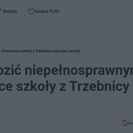
Słuchaj
Gorąca PL20
Pracownice szkoły z Trzebnicy usłyszały zarzuty!
rozić niepełnosprawn
e szkoły z Trzebnicy
Do