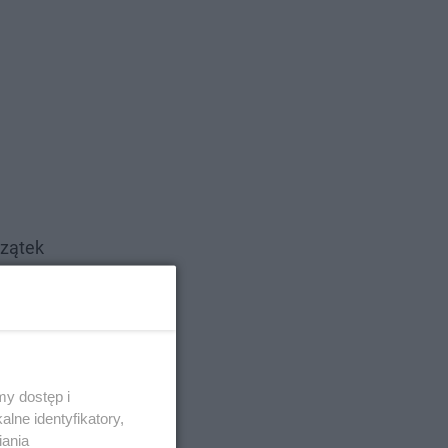
czątek
y dostęp i
lne identyfikatory,
iania