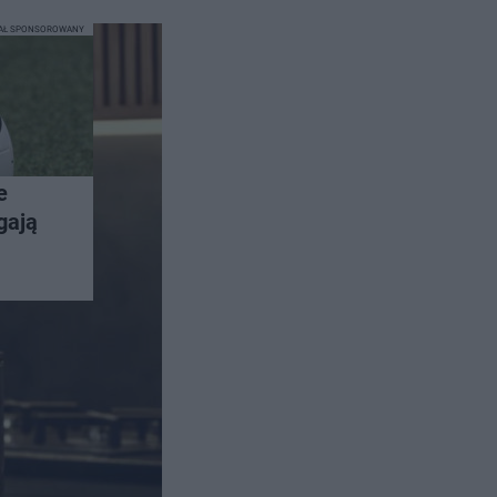
IAŁ SPONSOROWANY
e
gają