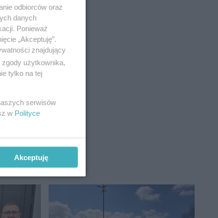
anie odbiorców oraz
nych danych
kacji. Ponieważ
ięcie „Akceptuję”.
ywatności znajdujący
ą zgody użytkownika,
 tylko na tej
 Placówek
 naszych serwisów
esz w
Polityce
Akceptuję