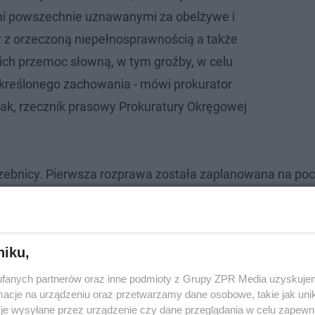
i powszechnie uznawanymi za obelżywe i
 z orzeczoną niepełnosprawnością a także
ch przemoc słowną, w tym groźby, w celu
kreślonego zachowania - mówi prokurator
ak, rzecznik prasowy Prokuratury Okręgowej
Trzebnicy. Pierwsza rozprawa została zaplanowana na po
niku,
fanych partnerów oraz inne podmioty z Grupy ZPR Media uzyskujem
cje na urządzeniu oraz przetwarzamy dane osobowe, takie jak unika
je wysyłane przez urządzenie czy dane przeglądania w celu zapewn