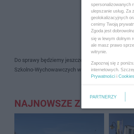
spersonalizowanych re
ulepszanie usług. Za
geolokalizacyjnych or
cenimy Twoją prywatno
Zgoda jest dobrowoln
się w lewym dolnym r
ale masz prawo sprzec
witrynie.
Do sprawy będziemy jeszcze wracać. Czekamy na
Zapoznaj się z poniż
Szkolno-Wychowawczych w Trzebnicy.
internetowych. Szcze
Prywatności
i
Cookie
PARTNERZY
NAJNOWSZE Z DZIAŁU: