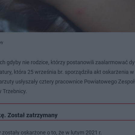
ły
h gdyby nie rodzice, którzy postanowili zaalarmować dy
atury, która 25 września br. sporządziła akt oskarżenia w 
arzuty usłyszały cztery pracownice Powiatowego Zespo
 Trzebnicy.
kę. Został zatrzymany
 zostały oskarżone o to, że w lutym 2021 r.