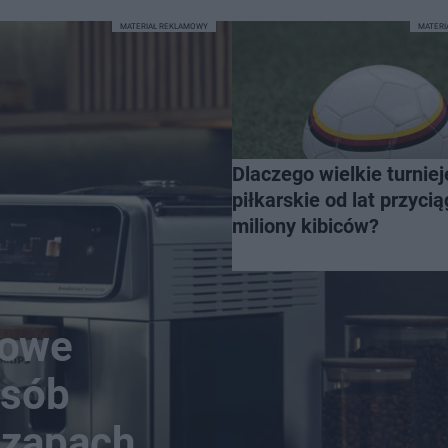
MATERIAŁ REKLAMOWY
MATER
Dlaczego wielkie turniej
piłkarskie od lat przycią
miliony kibiców?
nowe
osób
n zapach