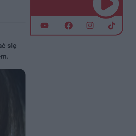
ć się
em.