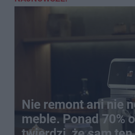
Nie remont ani nie 
meble. Ponad 70% 
twierdzi, że sam te