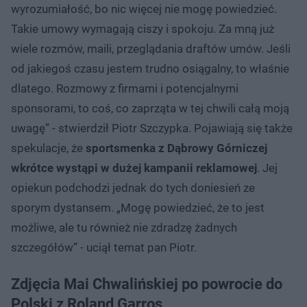
wyrozumiałość, bo nic więcej nie mogę powiedzieć.
Takie umowy wymagają ciszy i spokoju. Za mną już
wiele rozmów, maili, przeglądania draftów umów. Jeśli
od jakiegoś czasu jestem trudno osiągalny, to właśnie
dlatego. Rozmowy z firmami i potencjalnymi
sponsorami, to coś, co zaprząta w tej chwili całą moją
uwagę” - stwierdził Piotr Szczypka. Pojawiają się także
spekulacje, że
sportsmenka z Dąbrowy Górniczej
wkrótce wystąpi w dużej kampanii reklamowej
. Jej
opiekun podchodzi jednak do tych doniesień ze
sporym dystansem. „Mogę powiedzieć, że to jest
możliwe, ale tu również nie zdradzę żadnych
szczegółów” - uciął temat pan Piotr.
Zdjęcia Mai Chwalińskiej po powrocie do
Polski z Roland Garros