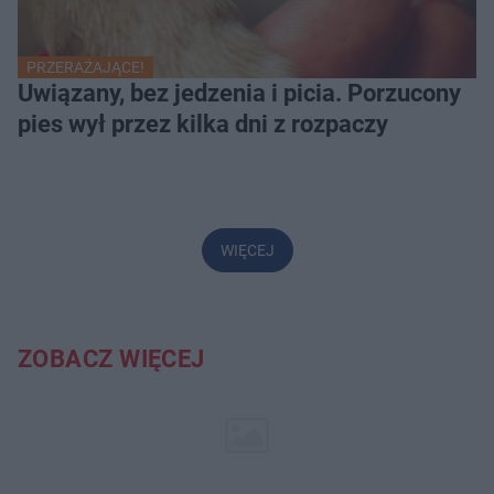
PRZERAŻAJĄCE!
Uwiązany, bez jedzenia i picia. Porzucony
pies wył przez kilka dni z rozpaczy
WIĘCEJ
ZOBACZ WIĘCEJ