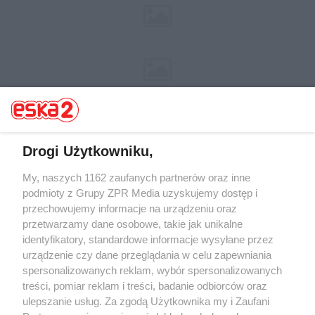
Drogi Użytkowniku,
My, naszych 1162 zaufanych partnerów oraz inne
Żaden utwór zamieszczony w serwisie nie może być powielany i
rozpowszechniany lub dalej rozpowszechniany w jakikolwiek sposób (w
podmioty z Grupy ZPR Media uzyskujemy dostęp i
tym także elektroniczny lub mechaniczny) na jakimkolwiek polu
przechowujemy informacje na urządzeniu oraz
eksploatacji w jakiejkolwiek formie, włącznie z umieszczaniem w
przetwarzamy dane osobowe, takie jak unikalne
Internecie bez pisemnej zgody właściciela praw. Jakiekolwiek użycie lub
wykorzystanie utworów w całości lub w części z naruszeniem prawa,
identyfikatory, standardowe informacje wysyłane przez
tzn. bez właściwej zgody, jest zabronione pod groźbą kary i może być
urządzenie czy dane przeglądania w celu zapewniania
ścigane prawnie.
spersonalizowanych reklam, wybór spersonalizowanych
treści, pomiar reklam i treści, badanie odbiorców oraz
ulepszanie usług. Za zgodą Użytkownika my i Zaufani