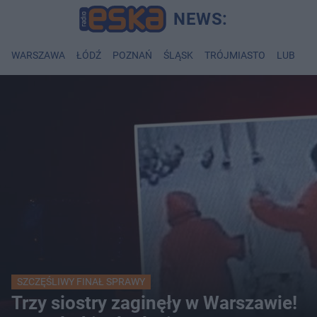
WARSZAWA
ŁÓDŹ
POZNAŃ
ŚLĄSK
TRÓJMIASTO
LUBLIN
SZCZĘŚLIWY FINAŁ SPRAWY
Trzy siostry zaginęły w Warszawie!