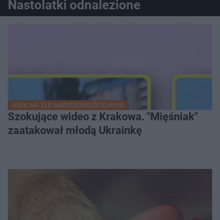
Nastolatki odnalezione
ATAK NA TLE NARODOWOŚCIOWYM
Szokujące wideo z Krakowa. "Mięśniak"
zaatakował młodą Ukrainkę