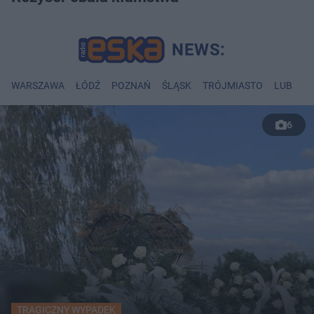
WARSZAWA
ŁÓDŹ
POZNAŃ
ŚLĄSK
TRÓJMIASTO
LUBLIN
6
TRAGICZNY WYPADEK