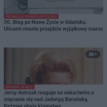
PROMOCJA TRANSPLANTOLOGII
30. Bieg po Nowe Życie w Gdańsku.
Ulicami miasta przejdzie wyjątkowy marsz
29
SKANDAL W SIECI
Jerzy Antczak reaguje na oskarżenia o
znęcanie się nad Jadwigą Barańską.
Reżyser obala kłamstwa