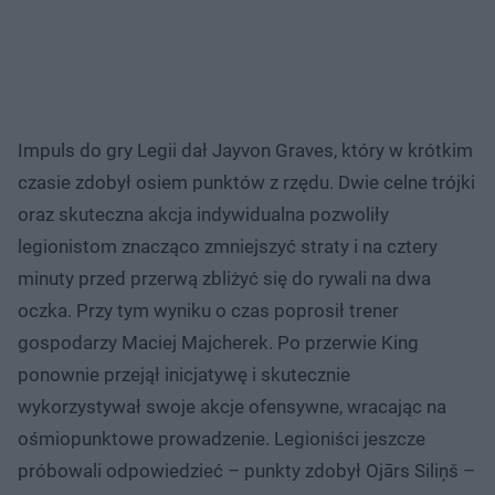
Impuls do gry Legii dał Jayvon Graves, który w krótkim
czasie zdobył osiem punktów z rzędu. Dwie celne trójki
oraz skuteczna akcja indywidualna pozwoliły
legionistom znacząco zmniejszyć straty i na cztery
minuty przed przerwą zbliżyć się do rywali na dwa
oczka. Przy tym wyniku o czas poprosił trener
gospodarzy Maciej Majcherek. Po przerwie King
ponownie przejął inicjatywę i skutecznie
wykorzystywał swoje akcje ofensywne, wracając na
ośmiopunktowe prowadzenie. Legioniści jeszcze
próbowali odpowiedzieć – punkty zdobył Ojārs Siliņš –