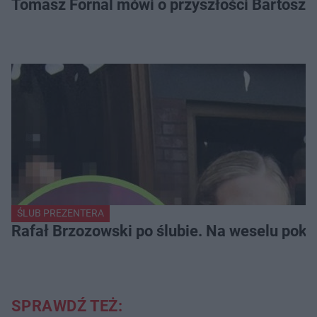
Tomasz Fornal mówi o przyszłości Bartosza
ŚLUB PREZENTERA
Rafał Brzozowski po ślubie. Na weselu poka
SPRAWDŹ TEŻ: