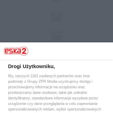
Drogi Użytkowniku,
Żaden utwór zamieszczony w serwisie nie może być powielany i
My, naszych 1162 zaufanych partnerów oraz inne
rozpowszechniany lub dalej rozpowszechniany w jakikolwiek sposób (w
podmioty z Grupy ZPR Media uzyskujemy dostęp i
tym także elektroniczny lub mechaniczny) na jakimkolwiek polu
przechowujemy informacje na urządzeniu oraz
eksploatacji w jakiejkolwiek formie, włącznie z umieszczaniem w Internecie
bez pisemnej zgody właściciela praw. Jakiekolwiek użycie lub
przetwarzamy dane osobowe, takie jak unikalne
wykorzystanie utworów w całości lub w części z naruszeniem prawa, tzn.
identyfikatory, standardowe informacje wysyłane przez
bez właściwej zgody, jest zabronione pod groźbą kary i może być ścigane
urządzenie czy dane przeglądania w celu zapewniania
prawnie.
spersonalizowanych reklam, wybór spersonalizowanych