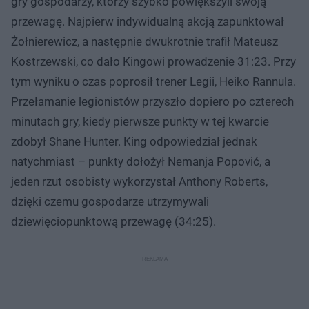
gry gospodarzy, którzy szybko powiększyli swoją
przewagę. Najpierw indywidualną akcją zapunktował
Żołnierewicz, a następnie dwukrotnie trafił Mateusz
Kostrzewski, co dało Kingowi prowadzenie 31:23. Przy
tym wyniku o czas poprosił trener Legii, Heiko Rannula.
Przełamanie legionistów przyszło dopiero po czterech
minutach gry, kiedy pierwsze punkty w tej kwarcie
zdobył Shane Hunter. King odpowiedział jednak
natychmiast – punkty dołożył Nemanja Popović, a
jeden rzut osobisty wykorzystał Anthony Roberts,
dzięki czemu gospodarze utrzymywali
dziewięciopunktową przewagę (34:25).