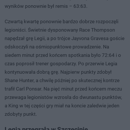
wyników ponownie był remis – 63:63.
Czwartą kwartę ponownie bardzo dobrze rozpoczęli
legioniści. Świetnie dysponowany Race Thompson
napędzał grę Legii, a po trójce Jayvona Gravesa goście
odskoczyli na ośmiopunktowe prowadzenie. Na
siedem minut przed końcem spotkania było 72:64 i o
czas poprosił trener gospodarzy. Po przerwie Legia
kontynuowała dobrą grę. Najpierw punkty zdobył
Shane Hunter, a chwilę później po skutecznej kontrze
trafił Carl Ponsar. Na pięć minut przed końcem meczu
przewaga legionistów wzrosła do dwunastu punktów,
a King w tej części gry miał na koncie zaledwie jeden
zdobyty punkt.
Legia przegrała w Szczecinie