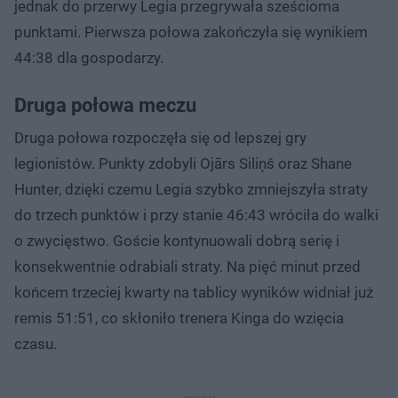
jednak do przerwy Legia przegrywała sześcioma
punktami. Pierwsza połowa zakończyła się wynikiem
44:38 dla gospodarzy.
Druga połowa meczu
Druga połowa rozpoczęła się od lepszej gry
legionistów. Punkty zdobyli Ojārs Siliņš oraz Shane
Hunter, dzięki czemu Legia szybko zmniejszyła straty
do trzech punktów i przy stanie 46:43 wróciła do walki
o zwycięstwo. Goście kontynuowali dobrą serię i
konsekwentnie odrabiali straty. Na pięć minut przed
końcem trzeciej kwarty na tablicy wyników widniał już
remis 51:51, co skłoniło trenera Kinga do wzięcia
czasu.