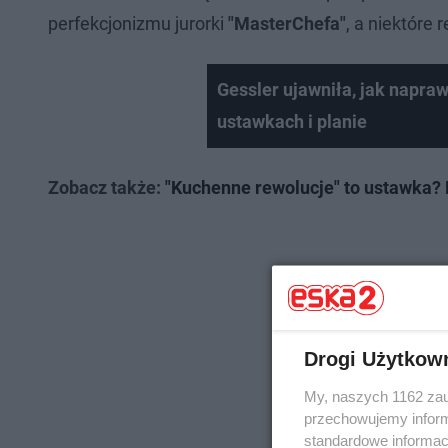
perfekcjonizmu jurorki
"MasterChefa"
, a niektóre
Gessler ujawniła, jak napra
ustawkach i planie
Zobacz także:
"Kuchenne rewolucje" to ustawka? 
Drogi Użytkow
My, naszych 1162 zau
przechowujemy informa
standardowe informac