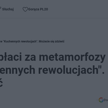
Słuchaj
Gorąca PL20
i w "Kuchennych rewolucjach". Możecie się zdziwić
 płaci za metamorfozy
hennych rewolucjach".
ć
Do