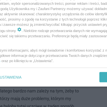
klam, wybór spersonalizowanych treści, pomiar reklam i treści, bad
 zgodą Użytkownika my i Zaufani Partnerzy możemy używać dokład
az aktywnie skanować charakterystykę urządzenia do celów identyfi
ść, prosimy o zgodę na korzystanie z tych technologii poprzez klikn
a i zawsze możesz ją zmienić/wycofać klikając przycisk ustawień pr
auracji w "Kuchennych rewolucjach"
ogu strony
. Niektóre rodzaje przetwarzania danych nie wymagaj
iwić się takiemu przetwarzaniu. Preferencje będą miały zastosowanie
stauracji przecierali oczy ze zdumienia, po tym, jak
Madz
enie naszego kraju. Metamorfozy wymagają nie tylko og
szymi informacjami, abyś mógł świadomie i komfortowo korzystać z
ansowego. Widzowie niejednokrotnie zastanawiali się, ja
gółowe informacje dotyczące przetwarzania Twoich danych znajdzi
s
oraz po kliknięciu w „Ustawienia”.
agdę Gessler lokali. Czy właściciele restauracji muszą
mowie z "Co za tydzień" realizatorzy programu
"Kuchenn
USTAWIENIA
Dlatego bardzo nam zależy na tym, żeby to
 którzy mają duże problemy, którym my
 byłoby tutaj uczciwe w żaden sposób