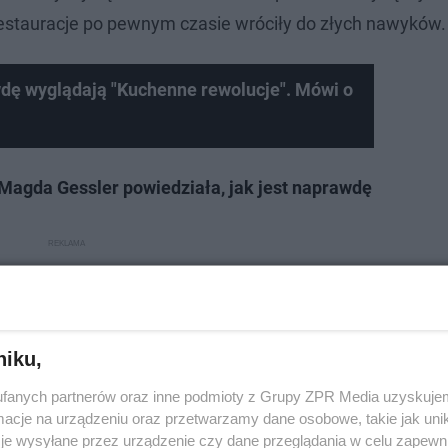
 restauracje po pewnym czasie wróciły do złych nawyków.
wdę wyglądają "Kuchenne rewolucje". Mówi o
Magda Gessler powiedziała, jak jest naprawdę
niku,
fanych partnerów oraz inne podmioty z Grupy ZPR Media uzyskujem
cje na urządzeniu oraz przetwarzamy dane osobowe, takie jak unika
je wysyłane przez urządzenie czy dane przeglądania w celu zapewn