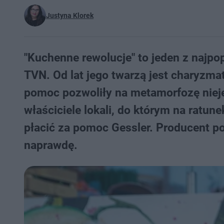
Justyna Klorek
"Kuchenne rewolucje" to jeden z najp
TVN. Od lat jego twarzą jest charyzmat
pomoc pozwoliły na metamorfozę niejed
właściciele lokali, do którym na ratune
płacić za pomoc Gessler. Producent po
naprawdę.