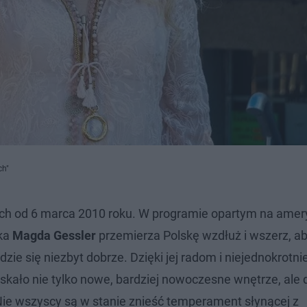
ch"
ch od 6 marca 2010 roku. W programie opartym na ame
rka
Magda Gessler
przemierza Polskę wzdłuż i wszerz, a
ie się niezbyt dobrze. Dzięki jej radom i niejednokrotni
kało nie tylko nowe, bardziej nowoczesne wnętrze, ale d
ie wszyscy są w stanie znieść temperament słynącej z