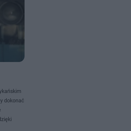
rykańskim
by dokonać
e
zięki