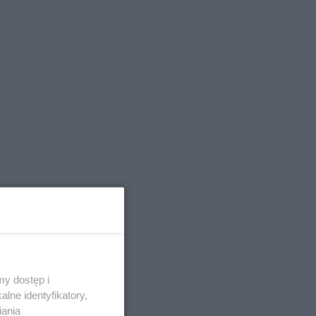
y dostęp i
lne identyfikatory,
iania