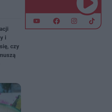
acji
y i
się, czy
, muszą
o