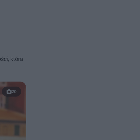
ści, która
20