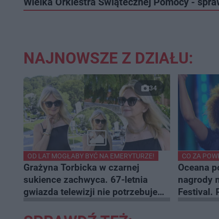
Wielka Orkiestra Świątecznej Pomocy - spra
NAJNOWSZE Z DZIAŁU:
34
OD LAT MOGŁABY BYĆ NA EMERYTURZE!
CO ZA POW
Grażyna Torbicka w czarnej
Oceana po
sukience zachwyca. 67-letnia
nagrody n
gwiazda telewizji nie potrzebuje
Festival.
krzykliwych dodatków
Słowika P