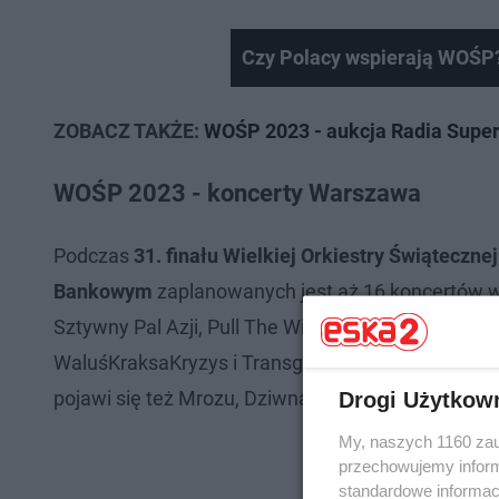
Czy Polacy wspierają WOŚP
ZOBACZ TAKŻE:
WOŚP 2023 - aukcja Radia Super
WOŚP 2023 - koncerty Warszawa
Podczas
31. finału Wielkiej Orkiestry Świąteczn
Bankowym
zaplanowanych jest aż 16 koncertów w 
Sztywny Pal Azji, Pull The Wire, Kirszenbaum, Kash
WaluśKraksaKryzys i Transgresja. Na godzinę 20:00
pojawi się też Mrozu, Dziwna Wiosna, Dirty Shirt 
Drogi Użytkow
My, naszych 1160 zau
przechowujemy informa
standardowe informac