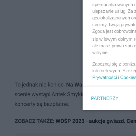
spersonalizowanych re
ulepszanie usług. Za
geolokalizacyjnych or
cenimy Twoją prywatno
Zgoda jest dobrowoln
się w lewym dolnym r
ale masz prawo sprzec
witrynie.
Zapoznaj się z poniż
internetowych. Szcze
Prywatności
i
Cookie
To jednak nie koniec.
Na Warszawskim Ursynowie
scenie wystąpi Antek Smykiewicz, Marcin Czerwiń
PARTNERZY
koncerty są bezpłatne.
ZOBACZ TAKŻE:
WOŚP 2023 - aukcje gwiazd. Cena