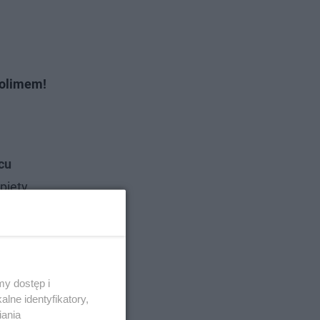
kolimem!
cu
pięty,
enie
y dostęp i
lne identyfikatory,
iania