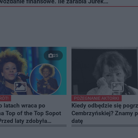
wozdanie finansowe. Ile zarabia Jurek…
25
RÓT!
POŻEGNANIE AKTORKI
 latach wraca po
Kiedy odbędzie się pogrz
a Top of the Top Sopot
Cembrzyńskiej? Znamy 
 Przed laty zdobyła
datę
ubliczności