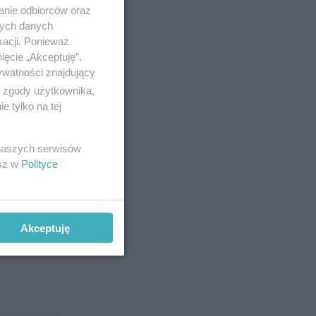
anie odbiorców oraz
nych danych
kacji. Ponieważ
ięcie „Akceptuję”.
ywatności znajdujący
ą zgody użytkownika,
 tylko na tej
 naszych serwisów
esz w
Polityce
ova, a na
stkie
Akceptuję