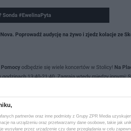
? Sonda #EwelinaPyta
Nova. Poprowadź audycję na żywo i zjedz kolacje ze S
ej Pomocy
odbędzie się wiele koncertów w Stolicy!
Na Pla
godzinach 13:40-21:40. Zagrają wtedy między innymi: S
ell, Żurkowski, Hańba!, Blenders, Dagadana, Gutek i
 zaplanowane jest "Światełko do nieba", a później na sc
i LemON, którego koncert zakończy całe wydarzenie.
niku,
fanych partnerów oraz inne podmioty z Grupy ZPR Media uzyskujem
cje na urządzeniu oraz przetwarzamy dane osobowe, takie jak unika
je wysyłane przez urządzenie czy dane przeglądania w celu zapewn