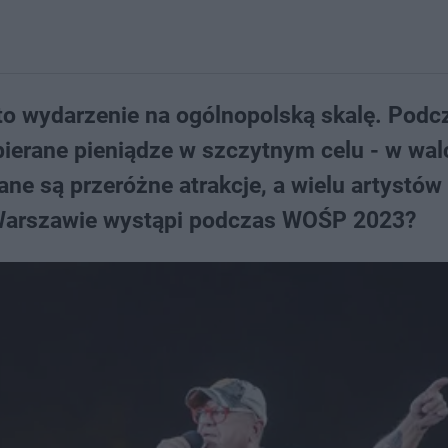
to wydarzenie na ogólnopolską skalę. Podc
bierane pieniądze w szczytnym celu - w wal
ne są przeróżne atrakcje, a wielu artystów
w Warszawie wystąpi podczas WOŚP 2023?