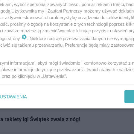
klam, wybór spersonalizowanych treści, pomiar reklam i treści, bad
 zgodą Użytkownika my i Zaufani Partnerzy możemy używać dokład
az aktywnie skanować charakterystykę urządzenia do celów identyfi
ść, prosimy o zgodę na korzystanie z tych technologii poprzez klikn
a i zawsze możesz ją zmienić/wycofać klikając przycisk ustawień pr
ogu strony
. Niektóre rodzaje przetwarzania danych nie wymagaj
iwić się takiemu przetwarzaniu. Preferencje będą miały zastosowanie
szymi informacjami, abyś mógł świadomie i komfortowo korzystać z
gółowe informacje dotyczące przetwarzania Twoich danych znajdzi
s
oraz po kliknięciu w „Ustawienia”.
w Centrum Kultury Alternatywy spotkacie Radio SuperN
ski i
Filip Lato
(szczegóły na naszym Instagramie). Wszy
USTAWIENIA
 rakiety Igi Świątek zwala z nóg!