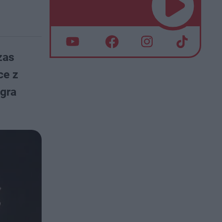
zas
ce z
 gra