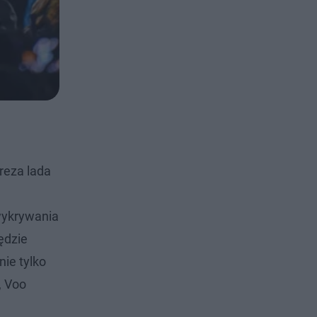
reza lada
wykrywania
ędzie
ie tylko
, Voo