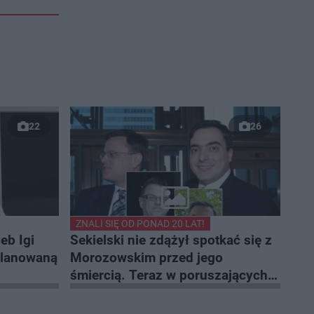
22
26
ZNALI SIĘ OD PONAD 20 LAT!
eb Igi
Sekielski nie zdążył spotkać się z
planowaną
Morozowskim przed jego
śmiercią. Teraz w poruszających
słowach pożegnał przyjaciela