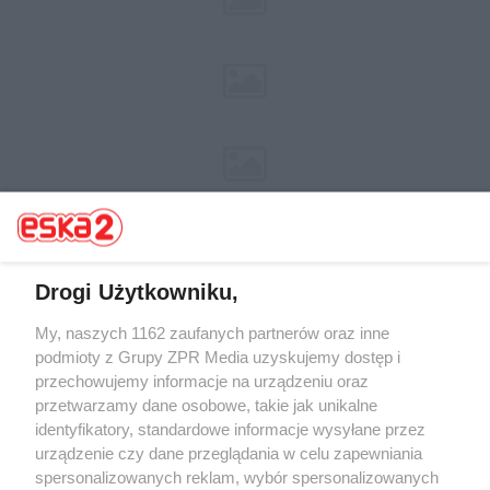
Drogi Użytkowniku,
My, naszych 1162 zaufanych partnerów oraz inne
Żaden utwór zamieszczony w serwisie nie może być powielany i
rozpowszechniany lub dalej rozpowszechniany w jakikolwiek sposób (w
podmioty z Grupy ZPR Media uzyskujemy dostęp i
tym także elektroniczny lub mechaniczny) na jakimkolwiek polu
przechowujemy informacje na urządzeniu oraz
eksploatacji w jakiejkolwiek formie, włącznie z umieszczaniem w
przetwarzamy dane osobowe, takie jak unikalne
Internecie bez pisemnej zgody właściciela praw. Jakiekolwiek użycie lub
wykorzystanie utworów w całości lub w części z naruszeniem prawa,
identyfikatory, standardowe informacje wysyłane przez
tzn. bez właściwej zgody, jest zabronione pod groźbą kary i może być
urządzenie czy dane przeglądania w celu zapewniania
ścigane prawnie.
spersonalizowanych reklam, wybór spersonalizowanych