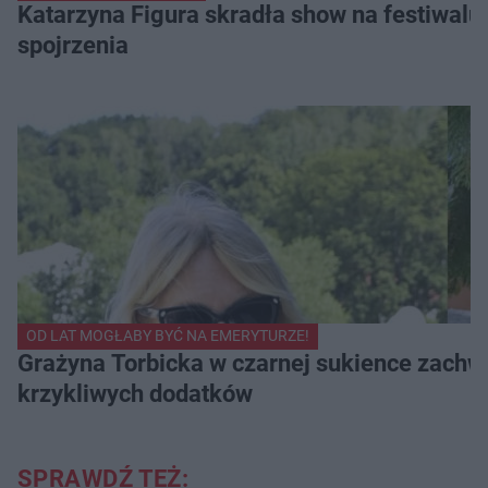
Katarzyna Figura skradła show na festiwalu!
spojrzenia
OD LAT MOGŁABY BYĆ NA EMERYTURZE!
Grażyna Torbicka w czarnej sukience zachwyc
krzykliwych dodatków
SPRAWDŹ TEŻ: