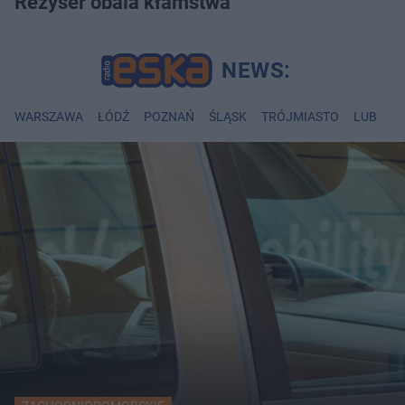
Reżyser obala kłamstwa
WARSZAWA
ŁÓDŹ
POZNAŃ
ŚLĄSK
TRÓJMIASTO
LUBLIN