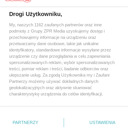
Drogi Użytkowniku,
My, naszych 1162 zaufanych partnerów oraz inne
Żaden utwór zamieszczony w serwisie nie może być powielany i
rozpowszechniany lub dalej rozpowszechniany w jakikolwiek sposób (w
podmioty z Grupy ZPR Media uzyskujemy dostęp i
tym także elektroniczny lub mechaniczny) na jakimkolwiek polu
przechowujemy informacje na urządzeniu oraz
eksploatacji w jakiejkolwiek formie, włącznie z umieszczaniem w
przetwarzamy dane osobowe, takie jak unikalne
Internecie bez pisemnej zgody właściciela praw. Jakiekolwiek użycie lub
wykorzystanie utworów w całości lub w części z naruszeniem prawa,
identyfikatory, standardowe informacje wysyłane przez
tzn. bez właściwej zgody, jest zabronione pod groźbą kary i może być
urządzenie czy dane przeglądania w celu zapewniania
ścigane prawnie.
spersonalizowanych reklam, wybór spersonalizowanych
treści, pomiar reklam i treści, badanie odbiorców oraz
ulepszanie usług. Za zgodą Użytkownika my i Zaufani
Partnerzy możemy używać dokładnych danych
geolokalizacyjnych oraz aktywnie skanować
charakterystykę urządzenia do celów identyfikacji.
O nas
Ponieważ cenimy Twoją prywatność, prosimy o zgodę na
korzystanie z tych technologii poprzez kliknięcie
Informacje prawne
„Akceptuję”. Zgoda jest dobrowolna i zawsze możesz ją
zmienić/wycofać klikając przycisk ustawień prywatności
Nasze serwisy
PARTNERZY
USTAWIENIA
znajdujący się w lewym dolnym rogu strony
. Niektóre