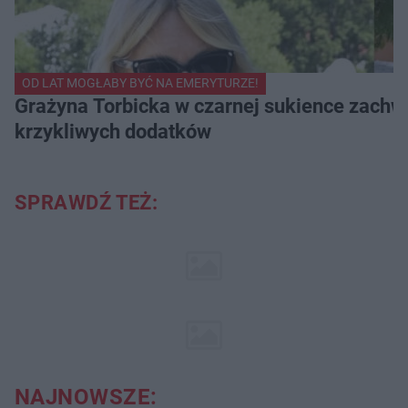
OD LAT MOGŁABY BYĆ NA EMERYTURZE!
Grażyna Torbicka w czarnej sukience zachwyc
krzykliwych dodatków
SPRAWDŹ TEŻ:
NAJNOWSZE: