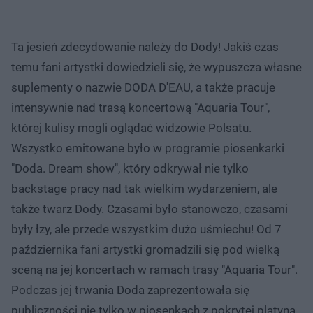
Ta jesień zdecydowanie należy do Dody! Jakiś czas
temu fani artystki dowiedzieli się, że wypuszcza własne
suplementy o nazwie DODA D'EAU, a także pracuje
intensywnie nad trasą koncertową "Aquaria Tour",
której kulisy mogli oglądać widzowie Polsatu.
Wszystko emitowane było w programie piosenkarki
"Doda. Dream show", który odkrywał nie tylko
backstage pracy nad tak wielkim wydarzeniem, ale
także twarz Dody. Czasami było stanowczo, czasami
były łzy, ale przede wszystkim dużo uśmiechu! Od 7
października fani artystki gromadzili się pod wielką
sceną na jej koncertach w ramach trasy "Aquaria Tour".
Podczas jej trwania Doda zaprezentowała się
publiczności nie tylko w piosenkach z pokrytej platyną