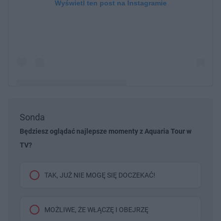
Wyświetl ten post na Instagramie
Sonda
Post udostępniony przez AQ🌙ARIA (@dodaqueen)
Będziesz oglądać najlepsze momenty z Aquaria Tour w
TV?
TAK, JUŻ NIE MOGĘ SIĘ DOCZEKAĆ!
MOŻLIWE, ŻE WŁĄCZĘ I OBEJRZĘ