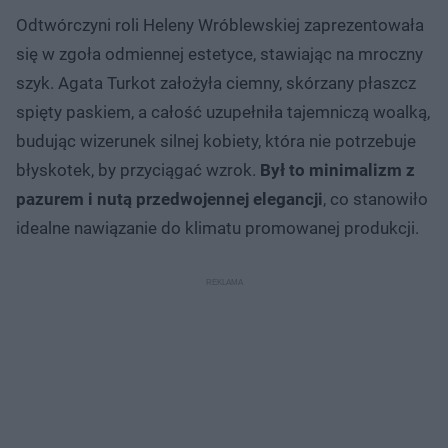
Odtwórczyni roli Heleny Wróblewskiej zaprezentowała
się w zgoła odmiennej estetyce, stawiając na mroczny
szyk. Agata Turkot założyła ciemny, skórzany płaszcz
spięty paskiem, a całość uzupełniła tajemniczą woalką,
budując wizerunek silnej kobiety, która nie potrzebuje
błyskotek, by przyciągać wzrok.
Był to minimalizm z
pazurem i nutą przedwojennej elegancji
, co stanowiło
idealne nawiązanie do klimatu promowanej produkcji.