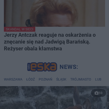
SKANDAL W SIECI
Jerzy Antczak reaguje na oskarżenia o
znęcanie się nad Jadwigą Barańską.
Reżyser obala kłamstwa
WARSZAWA
ŁÓDŹ
POZNAŃ
ŚLĄSK
TRÓJMIASTO
LUBLIN
10