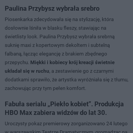
Paulina Przybysz wybrała srebro
Piosenkarka zdecydowała się na stylizację, która
dosłownie lśniła w blasku fleszy, stawiając na
świetlisty look. Paulina Przybysz wybrała srebrną
suknię maxi z kopertowym dekoltem i subtelną
falbaną, łącząc elegancję z brakiem zbędnego
przepychu.
Miękki i kobiecy krój kreacji świetnie
układał się w ruchu
, a zestawienie go z czarnymi
dodatkami sprawiło, że artystka wyróżniała się z tłumu,
zachowując przy tym pełen komfort.
Fabuła serialu „Piekło kobiet”. Produkcja
HBO Max zabiera widzów do lat 30.
Uroczysty pokaz premierowy zorganizowano 24 lutego
w warszawskim Teatrze Dramatycznym, gromadząc na