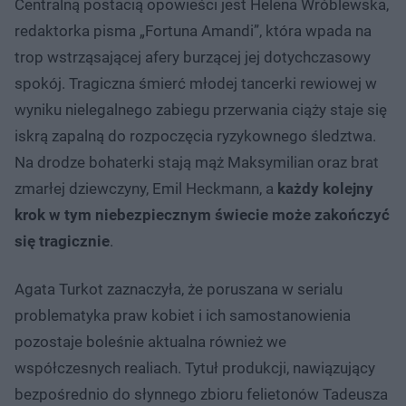
Centralną postacią opowieści jest Helena Wróblewska,
redaktorka pisma „Fortuna Amandi”, która wpada na
trop wstrząsającej afery burzącej jej dotychczasowy
spokój. Tragiczna śmierć młodej tancerki rewiowej w
wyniku nielegalnego zabiegu przerwania ciąży staje się
iskrą zapalną do rozpoczęcia ryzykownego śledztwa.
Na drodze bohaterki stają mąż Maksymilian oraz brat
zmarłej dziewczyny, Emil Heckmann, a
każdy kolejny
krok w tym niebezpiecznym świecie może zakończyć
się tragicznie
.
Agata Turkot zaznaczyła, że poruszana w serialu
problematyka praw kobiet i ich samostanowienia
pozostaje boleśnie aktualna również we
współczesnych realiach. Tytuł produkcji, nawiązujący
bezpośrednio do słynnego zbioru felietonów Tadeusza