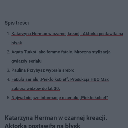
Spis treści
Katarzyna Herman w czarnej kreacji. Aktorka postawiła na
błysk
Agata Turkot jako femme fatale. Mroczna stylizacja
gwiazdy serialu
Paulina Przybysz wybrała srebro
Fabuła serialu „Piekło kobiet”. Produkcja HBO Max
zabiera widzów do lat 30.
Najważniejsze informacje o serialu „Piekło kobiet”
Katarzyna Herman w czarnej kreacji.
Aktorka postawiła na błysk