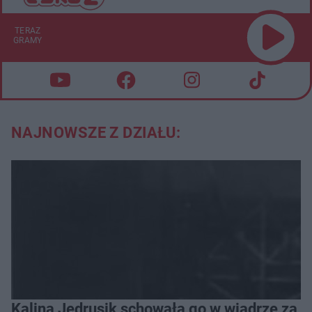
TERAZ
GRAMY
NAJNOWSZE Z DZIAŁU:
Kalina Jędrusik schowała go w wiadrze za o