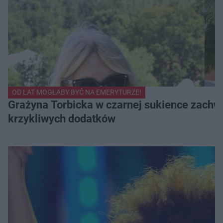
OD LAT MOGŁABY BYĆ NA EMERYTURZE!
Grażyna Torbicka w czarnej sukience zachwyc
krzykliwych dodatków