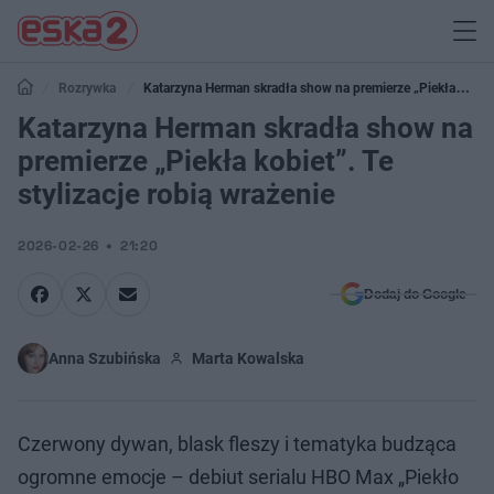
Rozrywka
Katarzyna Herman skradła show na premierze „Piekła
kobiet”. Te stylizacje robią wrażenie
Katarzyna Herman skradła show na
premierze „Piekła kobiet”. Te
stylizacje robią wrażenie
2026-02-26
21:20
Dodaj do Google
Anna Szubińska
Marta Kowalska
Czerwony dywan, blask fleszy i tematyka budząca
ogromne emocje – debiut serialu HBO Max „Piekło