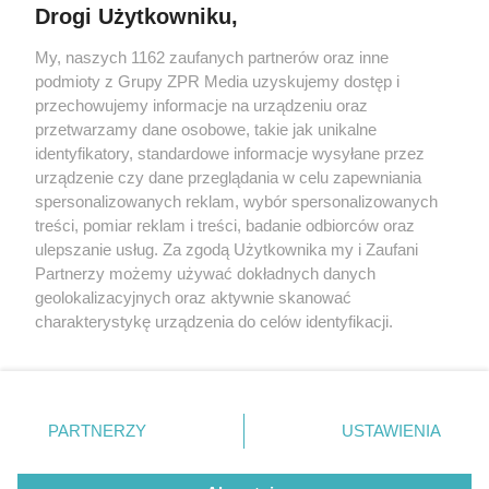
Drogi Użytkowniku,
My, naszych 1162 zaufanych partnerów oraz inne
Żaden utwór zamieszczony w serwisie nie może być powielany i
rozpowszechniany lub dalej rozpowszechniany w jakikolwiek sposób (w
podmioty z Grupy ZPR Media uzyskujemy dostęp i
tym także elektroniczny lub mechaniczny) na jakimkolwiek polu
przechowujemy informacje na urządzeniu oraz
eksploatacji w jakiejkolwiek formie, włącznie z umieszczaniem w
przetwarzamy dane osobowe, takie jak unikalne
Internecie bez pisemnej zgody właściciela praw. Jakiekolwiek użycie lub
wykorzystanie utworów w całości lub w części z naruszeniem prawa,
identyfikatory, standardowe informacje wysyłane przez
tzn. bez właściwej zgody, jest zabronione pod groźbą kary i może być
urządzenie czy dane przeglądania w celu zapewniania
ścigane prawnie.
spersonalizowanych reklam, wybór spersonalizowanych
treści, pomiar reklam i treści, badanie odbiorców oraz
ulepszanie usług. Za zgodą Użytkownika my i Zaufani
Partnerzy możemy używać dokładnych danych
geolokalizacyjnych oraz aktywnie skanować
charakterystykę urządzenia do celów identyfikacji.
O nas
Ponieważ cenimy Twoją prywatność, prosimy o zgodę na
korzystanie z tych technologii poprzez kliknięcie
Informacje prawne
„Akceptuję”. Zgoda jest dobrowolna i zawsze możesz ją
zmienić/wycofać klikając przycisk ustawień prywatności
Nasze serwisy
PARTNERZY
USTAWIENIA
znajdujący się w lewym dolnym rogu strony
. Niektóre
© 2026 Grupa ZPR Media
rodzaje przetwarzania danych nie wymagają zgody