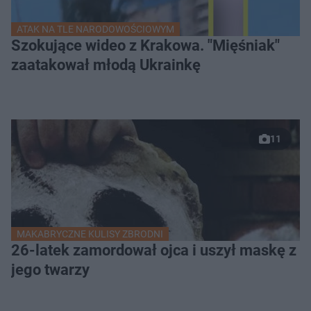
ATAK NA TLE NARODOWOŚCIOWYM
Szokujące wideo z Krakowa. "Mięśniak"
zaatakował młodą Ukrainkę
11
MAKABRYCZNE KULISY ZBRODNI
26-latek zamordował ojca i uszył maskę z
jego twarzy