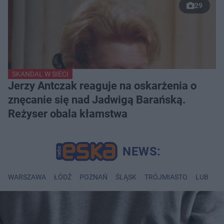
29
SKANDAL W SIECI
Jerzy Antczak reaguje na oskarżenia o
znęcanie się nad Jadwigą Barańską.
Reżyser obala kłamstwa
WARSZAWA
ŁÓDŹ
POZNAŃ
ŚLĄSK
TRÓJMIASTO
LUBLIN