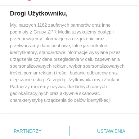
Drogi Użytkowniku,
My, naszych 1162 zaufanych partnerów oraz inne
Żaden utwór zamieszczony w serwisie nie może być powielany i
rozpowszechniany lub dalej rozpowszechniany w jakikolwiek sposób (w
podmioty z Grupy ZPR Media uzyskujemy dostęp i
tym także elektroniczny lub mechaniczny) na jakimkolwiek polu
przechowujemy informacje na urządzeniu oraz
eksploatacji w jakiejkolwiek formie, włącznie z umieszczaniem w
przetwarzamy dane osobowe, takie jak unikalne
Internecie bez pisemnej zgody właściciela praw. Jakiekolwiek użycie lub
wykorzystanie utworów w całości lub w części z naruszeniem prawa,
identyfikatory, standardowe informacje wysyłane przez
tzn. bez właściwej zgody, jest zabronione pod groźbą kary i może być
urządzenie czy dane przeglądania w celu zapewniania
ścigane prawnie.
spersonalizowanych reklam, wybór spersonalizowanych
treści, pomiar reklam i treści, badanie odbiorców oraz
ulepszanie usług. Za zgodą Użytkownika my i Zaufani
Partnerzy możemy używać dokładnych danych
geolokalizacyjnych oraz aktywnie skanować
charakterystykę urządzenia do celów identyfikacji.
O nas
Ponieważ cenimy Twoją prywatność, prosimy o zgodę na
korzystanie z tych technologii poprzez kliknięcie
Informacje prawne
„Akceptuję”. Zgoda jest dobrowolna i zawsze możesz ją
zmienić/wycofać klikając przycisk ustawień prywatności
Nasze serwisy
PARTNERZY
USTAWIENIA
znajdujący się w lewym dolnym rogu strony
. Niektóre