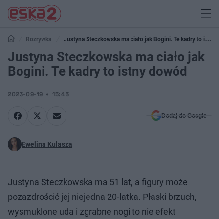
Rozrywka
Justyna Steczkowska ma ciało jak Bogini. Te kadry to istny
dowód
Justyna Steczkowska ma ciało jak
Bogini. Te kadry to istny dowód
2023-09-19
15:43
Dodaj do Google
Ewelina Kulasza
Justyna Steczkowska ma 51 lat, a figury może
pozazdrościć jej niejedna 20-latka. Płaski brzuch,
wysmuklone uda i zgrabne nogi to nie efekt