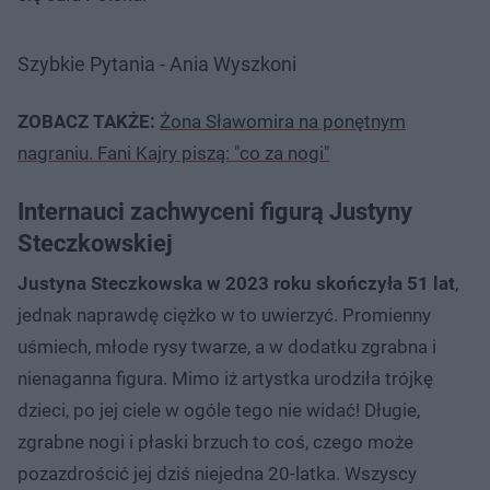
Szybkie Pytania - Ania Wyszkoni
ZOBACZ TAKŻE:
Żona Sławomira na ponętnym
nagraniu. Fani Kajry piszą: "co za nogi"
Internauci zachwyceni figurą Justyny
Steczkowskiej
Justyna Steczkowska w 2023 roku skończyła 51 lat
,
jednak naprawdę ciężko w to uwierzyć. Promienny
uśmiech, młode rysy twarze, a w dodatku zgrabna i
nienaganna figura. Mimo iż artystka urodziła trójkę
dzieci, po jej ciele w ogóle tego nie widać! Długie,
zgrabne nogi i płaski brzuch to coś, czego może
pozazdrościć jej dziś niejedna 20-latka. Wszyscy