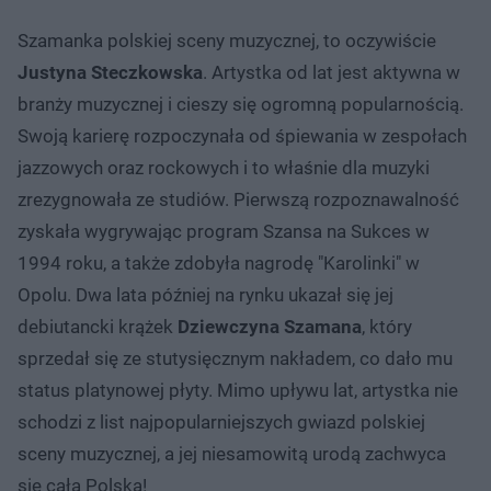
Szamanka polskiej sceny muzycznej, to oczywiście
Justyna Steczkowska
. Artystka od lat jest aktywna w
branży muzycznej i cieszy się ogromną popularnością.
Swoją karierę rozpoczynała od śpiewania w zespołach
jazzowych oraz rockowych i to właśnie dla muzyki
zrezygnowała ze studiów. Pierwszą rozpoznawalność
zyskała wygrywając program Szansa na Sukces w
1994 roku, a także zdobyła nagrodę "Karolinki" w
Opolu. Dwa lata później na rynku ukazał się jej
debiutancki krążek
Dziewczyna Szamana
, który
sprzedał się ze stutysięcznym nakładem, co dało mu
status platynowej płyty. Mimo upływu lat, artystka nie
schodzi z list najpopularniejszych gwiazd polskiej
sceny muzycznej, a jej niesamowitą urodą zachwyca
się cała Polska!