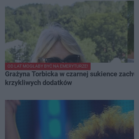
OD LAT MOGŁABY BYĆ NA EMERYTURZE!
Grażyna Torbicka w czarnej sukience zachwyc
krzykliwych dodatków