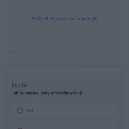
Wyświetl ten post na Instagramie
Sonda
Post udostępniony przez Justyna Steczkowska
(@justynasteczkowska)
Lubisz muzykę Justyny Steczkowskiej?
TAK