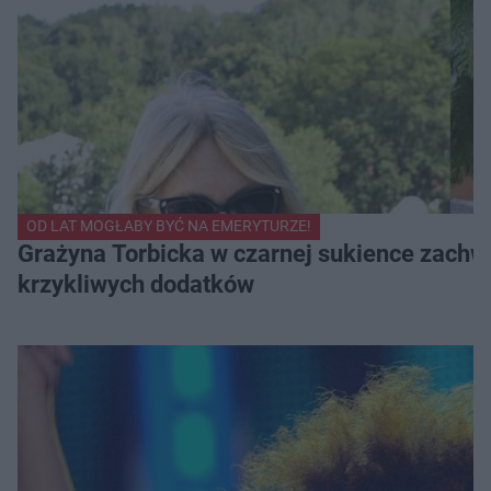
OD LAT MOGŁABY BYĆ NA EMERYTURZE!
Grażyna Torbicka w czarnej sukience zachwyc
krzykliwych dodatków