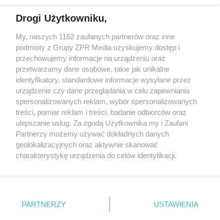
Drogi Użytkowniku,
My, naszych 1162 zaufanych partnerów oraz inne
Żaden utwór zamieszczony w serwisie nie może być powielany i
rozpowszechniany lub dalej rozpowszechniany w jakikolwiek sposób (w
podmioty z Grupy ZPR Media uzyskujemy dostęp i
tym także elektroniczny lub mechaniczny) na jakimkolwiek polu
przechowujemy informacje na urządzeniu oraz
eksploatacji w jakiejkolwiek formie, włącznie z umieszczaniem w
przetwarzamy dane osobowe, takie jak unikalne
Internecie bez pisemnej zgody właściciela praw. Jakiekolwiek użycie lub
wykorzystanie utworów w całości lub w części z naruszeniem prawa,
identyfikatory, standardowe informacje wysyłane przez
tzn. bez właściwej zgody, jest zabronione pod groźbą kary i może być
urządzenie czy dane przeglądania w celu zapewniania
ścigane prawnie.
spersonalizowanych reklam, wybór spersonalizowanych
treści, pomiar reklam i treści, badanie odbiorców oraz
ulepszanie usług. Za zgodą Użytkownika my i Zaufani
Partnerzy możemy używać dokładnych danych
geolokalizacyjnych oraz aktywnie skanować
charakterystykę urządzenia do celów identyfikacji.
O nas
Ponieważ cenimy Twoją prywatność, prosimy o zgodę na
korzystanie z tych technologii poprzez kliknięcie
Informacje prawne
„Akceptuję”. Zgoda jest dobrowolna i zawsze możesz ją
zmienić/wycofać klikając przycisk ustawień prywatności
Nasze serwisy
PARTNERZY
USTAWIENIA
znajdujący się w lewym dolnym rogu strony
. Niektóre
© 2026 Grupa ZPR Media