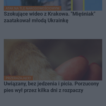
ATAK NA TLE NARODOWOŚCIOWYM
Szokujące wideo z Krakowa. "Mięśniak"
zaatakował młodą Ukrainkę
PRZERAŻAJĄCE!
Uwiązany, bez jedzenia i picia. Porzucony
pies wył przez kilka dni z rozpaczy