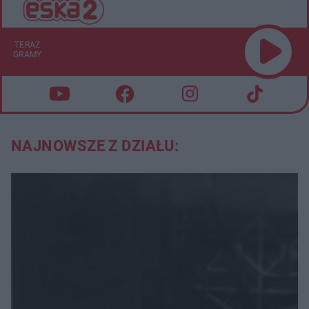
TERAZ
GRAMY
NAJNOWSZE Z DZIAŁU: