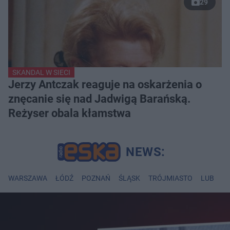
29
SKANDAL W SIECI
Jerzy Antczak reaguje na oskarżenia o
znęcanie się nad Jadwigą Barańską.
Reżyser obala kłamstwa
WARSZAWA
ŁÓDŹ
POZNAŃ
ŚLĄSK
TRÓJMIASTO
LUBLIN