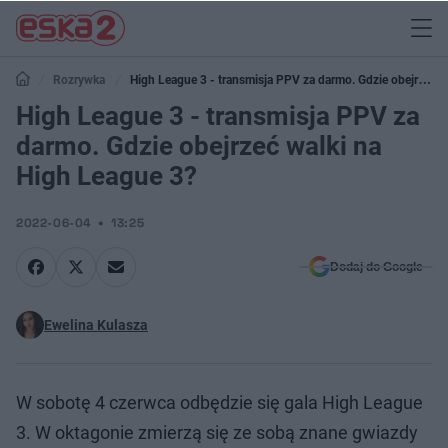
Rozrywka
High League 3 - transmisja PPV za darmo. Gdzie obejrzeć
walki na High League 3?
High League 3 - transmisja PPV za
darmo. Gdzie obejrzeć walki na
High League 3?
2022-06-04
13:25
Dodaj do Google
Ewelina Kulasza
W sobotę 4 czerwca odbędzie się gala High League
3. W oktagonie zmierzą się ze sobą znane gwiazdy