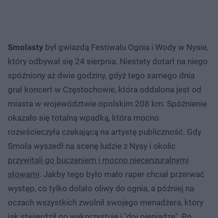
Smolasty
był gwiazdą Festiwalu Ognia i Wody w Nysie,
który odbywał się 24 sierpnia. Niestety dotarł na niego
spóźniony aż dwie godziny, gdyż tego samego dnia
grał koncert w Częstochowie, która oddalona jest od
miasta w województwie opolskim 208 km. Spóźnienie
okazało się totalną wpadką, która mocno
rozwścieczyła czekającą na artystę publiczność. Gdy
Smoła wyszedł na scenę ludzie z Nysy i okolic
przywitali go buczeniem i mocno niecenzuralnymi
słowami
. Jakby tego było mało raper chciał przerwać
występ, co tylko dolało oliwy do ognia, a później na
oczach wszystkich zwolnił swojego menadżera, który
jak stwierdził go wykorzystuje i "doi pieniądze". Po