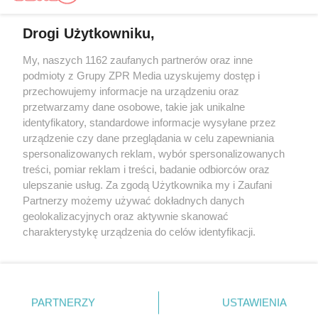
Drogi Użytkowniku,
My, naszych 1162 zaufanych partnerów oraz inne
Żaden utwór zamieszczony w serwisie nie może być powielany i
rozpowszechniany lub dalej rozpowszechniany w jakikolwiek sposób (w
podmioty z Grupy ZPR Media uzyskujemy dostęp i
tym także elektroniczny lub mechaniczny) na jakimkolwiek polu
przechowujemy informacje na urządzeniu oraz
eksploatacji w jakiejkolwiek formie, włącznie z umieszczaniem w
przetwarzamy dane osobowe, takie jak unikalne
Internecie bez pisemnej zgody właściciela praw. Jakiekolwiek użycie lub
wykorzystanie utworów w całości lub w części z naruszeniem prawa,
identyfikatory, standardowe informacje wysyłane przez
tzn. bez właściwej zgody, jest zabronione pod groźbą kary i może być
urządzenie czy dane przeglądania w celu zapewniania
ścigane prawnie.
spersonalizowanych reklam, wybór spersonalizowanych
treści, pomiar reklam i treści, badanie odbiorców oraz
ulepszanie usług. Za zgodą Użytkownika my i Zaufani
Partnerzy możemy używać dokładnych danych
geolokalizacyjnych oraz aktywnie skanować
charakterystykę urządzenia do celów identyfikacji.
O nas
Ponieważ cenimy Twoją prywatność, prosimy o zgodę na
korzystanie z tych technologii poprzez kliknięcie
Informacje prawne
„Akceptuję”. Zgoda jest dobrowolna i zawsze możesz ją
zmienić/wycofać klikając przycisk ustawień prywatności
Nasze serwisy
PARTNERZY
USTAWIENIA
znajdujący się w lewym dolnym rogu strony
. Niektóre