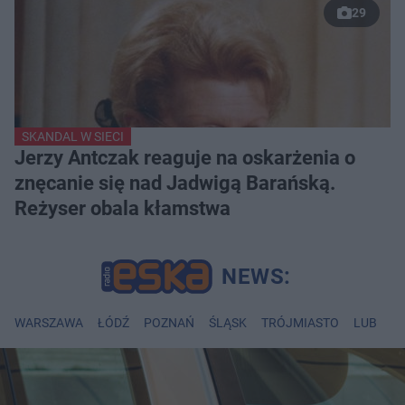
29
SKANDAL W SIECI
Jerzy Antczak reaguje na oskarżenia o
znęcanie się nad Jadwigą Barańską.
Reżyser obala kłamstwa
WARSZAWA
ŁÓDŹ
POZNAŃ
ŚLĄSK
TRÓJMIASTO
LUBLIN