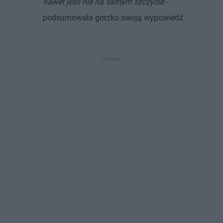
nawet jeśli nie na samym szczycie
-
podsumowała gorzko swoją wypowiedź.