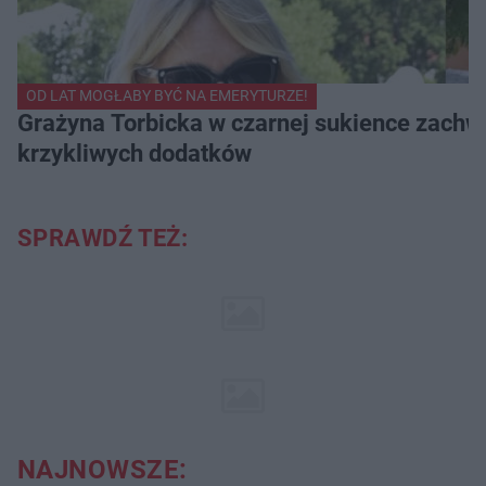
OD LAT MOGŁABY BYĆ NA EMERYTURZE!
Grażyna Torbicka w czarnej sukience zachwyc
krzykliwych dodatków
SPRAWDŹ TEŻ:
NAJNOWSZE: