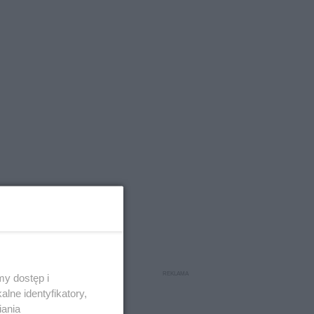
y dostęp i
lne identyfikatory,
iania