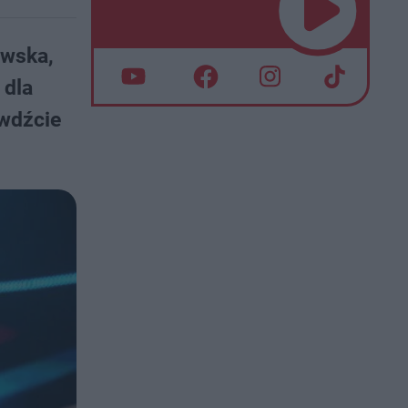
ewska,
 dla
awdźcie