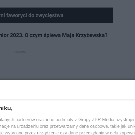
wni faworyci do zwycięstwa
unior 2023. O czym śpiewa Maja Krzyżewska?
niku,
fanych partnerów oraz inne podmioty z Grupy ZPR Media uzyskujem
cje na urządzeniu oraz przetwarzamy dane osobowe, takie jak unika
je wysyłane przez urządzenie czy dane przeglądania w celu zapewn