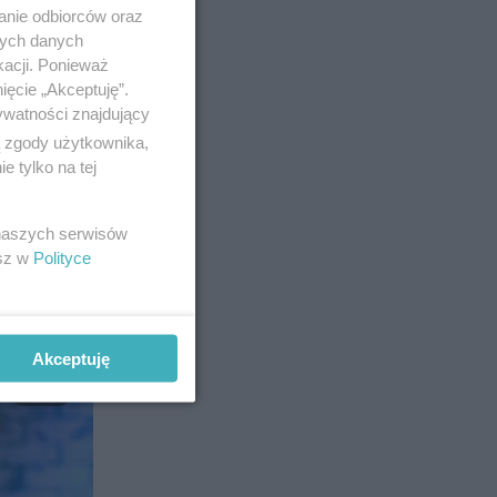
anie odbiorców oraz
nych danych
kacji. Ponieważ
ięcie „Akceptuję”.
ursie
ywatności znajdujący
statuetka
ą zgody użytkownika,
 tylko na tej
owa
nior jest
 naszych serwisów
esz w
Polityce
Akceptuję
11