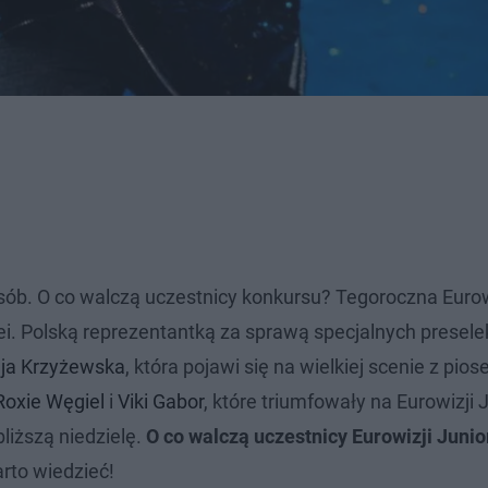
sób. O co walczą uczestnicy konkursu? Tegoroczna Euro
cei. Polską reprezentantką za sprawą specjalnych presele
aja Krzyżewska
, która pojawi się na wielkiej scenie z piose
Roxie Węgiel
i
Viki Gabor
, które triumfowały na Eurowizji 
liższą niedzielę.
O co walczą uczestnicy Eurowizji Juni
rto wiedzieć!