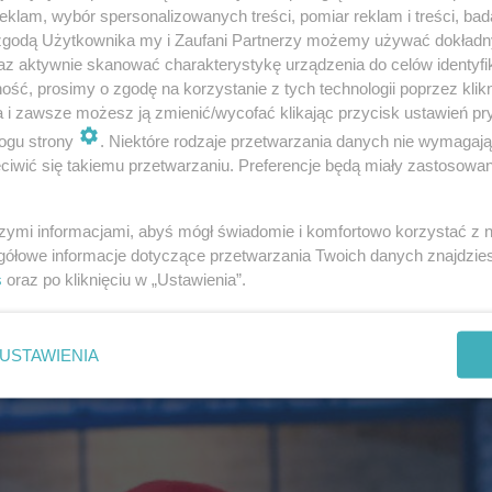
klam, wybór spersonalizowanych treści, pomiar reklam i treści, bad
 zgodą Użytkownika my i Zaufani Partnerzy możemy używać dokład
az aktywnie skanować charakterystykę urządzenia do celów identyfi
ść, prosimy o zgodę na korzystanie z tych technologii poprzez klikn
staje uczestnik zajmujący pierwsze miejsce na 21. Konk
a i zawsze możesz ją zmienić/wycofać klikając przycisk ustawień pr
ręczaną zwycięzcy muzycznego konkursu jest pamiątkowa
ogu strony
. Niektóre rodzaje przetwarzania danych nie wymagaj
iwić się takiemu przetwarzaniu. Preferencje będą miały zastosowanie
w
. Nagroda pieniężna nie jest przewidziana, chyba że gł
ąś niespodziankę. Dodatkiem do nagrody na Eurowizji Ju
szymi informacjami, abyś mógł świadomie i komfortowo korzystać z
konkursu
w kraju zwycięzcy.
gółowe informacje dotyczące przetwarzania Twoich danych znajdzi
s
oraz po kliknięciu w „Ustawienia”.
izji Junior 2023. O której śpiewa Maja Krzyżewska?
USTAWIENIA