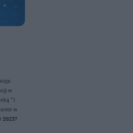
wizja
kcji w
nką ""I
Junior w
or 2023?