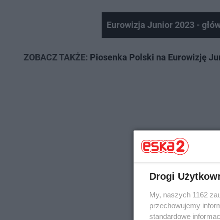
Eurowizja Junior 2023 - głó
ZOBACZ TAKŻE:
Piosenka Polski na Eurowizję J
Drogi Użytkow
My, naszych 1162 zau
przechowujemy informa
standardowe informac