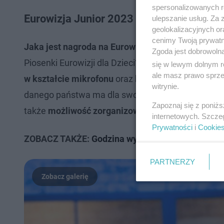
spersonalizowanych re
Eurowizja Junior 2023 - NAGRODA
ulepszanie usług. Za
geolokalizacyjnych or
cenimy Twoją prywatno
Jaka jest nagroda na Eurowizji Junior 2023?
Co do
Zgoda jest dobrowoln
Piosenki Eurowizji dla Dzieci? Od lat nagrodą w
się w lewym dolnym r
ale masz prawo sprzec
w kształcie mikrofonu
oraz
bukiet żywych kwiató
witrynie.
danego państwa ma dla swojego reprezentanta jak
Zapoznaj się z poniż
także
możliwość zorganizowania kolejnej edycji 
internetowych. Szcze
Prywatności
i
Cookie
ZOBACZ TAKŻE:
Godzina występu Polski na Eurow
PARTNERZY