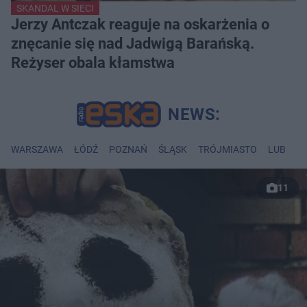
SKANDAL W SIECI
Jerzy Antczak reaguje na oskarżenia o
znęcanie się nad Jadwigą Barańską.
Reżyser obala kłamstwa
WARSZAWA
ŁÓDŹ
POZNAŃ
ŚLĄSK
TRÓJMIASTO
LUBLIN
11