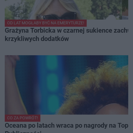
OD LAT MOGŁABY BYĆ NA EMERYTURZE!
Grażyna Torbicka w czarnej sukience zachwyc
krzykliwych dodatków
CO ZA POWRÓT!
Oceana po latach wraca po nagrody na Top of