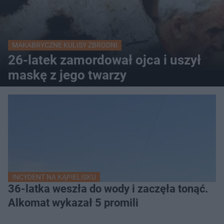
MAKABRYCZNE KULISY ZBRODNI
26-latek zamordował ojca i uszył
maskę z jego twarzy
INCYDENT NA KĄPIELISKU
36-latka weszła do wody i zaczęła tonąć.
Alkomat wykazał 5 promili