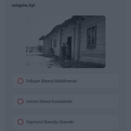
ustępów, był:
Felicjan Sławoj Składkowski
Antoni Sława Kociubiński
Rajmund Sławęta Stawski