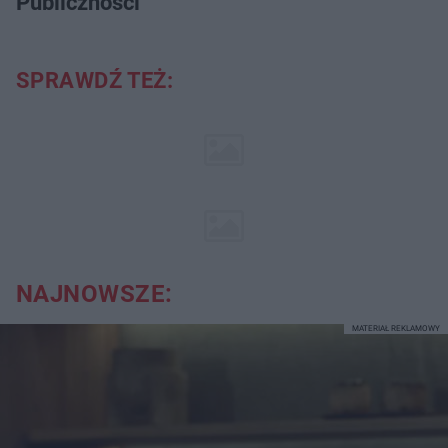
Publiczności
SPRAWDŹ TEŻ:
NAJNOWSZE:
MATERIAŁ REKLAMOWY