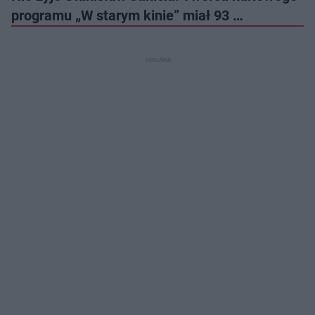
programu „W starym kinie” miał 93 …