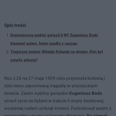
Spis treści
Dramatyczna podróż gwiazd II RP. Eugeniusz Bodo
kierował autem, które spadło z nasypu
Tragiczna śmierć Witolda Rolanda na drodze. Kim był
zmarły artysta?
Noc z 26 na 27 maja 1929 roku przyniosła bolesną i
dziś nieco zapomnianą tragedię w artystycznym
świecie. Zanim wybitny gwiazdor
Eugeniusz Bodo
stracił życie na Syberii w trakcie II wojny światowej,
wcześniej cudem umknął śmierci. Podróżował autem z
przyjaciółmi z teatru w kierunku Poznania.
Po niemal