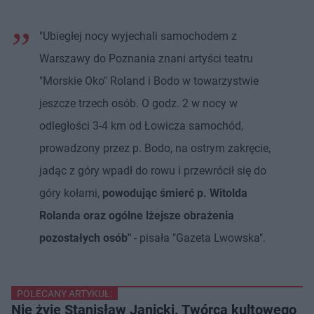
"Ubiegłej nocy wyjechali samochodem z
Warszawy do Poznania znani artyści teatru
"Morskie Oko" Roland i Bodo w towarzystwie
jeszcze trzech osób. O godz. 2 w nocy w
odległości 3-4 km od Łowicza samochód,
prowadzony przez p. Bodo, na ostrym zakręcie,
jadąc z góry wpadł do rowu i przewrócił się do
góry kołami,
powodując śmierć p. Witolda
Rolanda oraz ogólne lżejsze obrażenia
pozostałych osób"
- pisała "Gazeta Lwowska".
POLECANY ARTYKUŁ:
Nie żyje Stanisław Janicki. Twórca kultowego