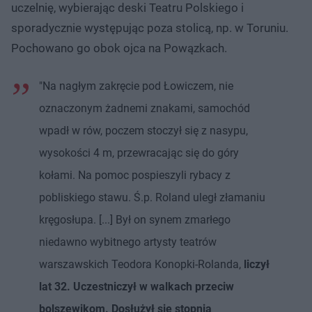
uczelnię, wybierając deski Teatru Polskiego i
sporadycznie występując poza stolicą, np. w Toruniu.
Pochowano go obok ojca na Powązkach.
"Na nagłym zakręcie pod Łowiczem, nie
oznaczonym żadnemi znakami, samochód
wpadł w rów, poczem stoczył się z nasypu,
wysokości 4 m, przewracając się do góry
kołami. Na pomoc pospieszyli rybacy z
pobliskiego stawu. Ś.p. Roland uległ złamaniu
kręgosłupa. [...] Był on synem zmarłego
niedawno wybitnego artysty teatrów
warszawskich Teodora Konopki-Rolanda,
liczył
lat 32. Uczestniczył w walkach przeciw
bolszewikom. Dosłużył się stopnia