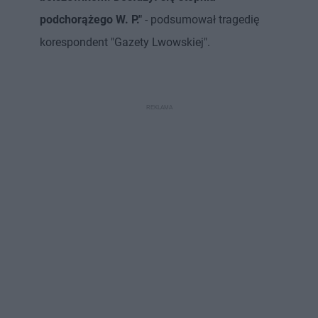
podchorążego W. P."
- podsumował tragedię
korespondent "Gazety Lwowskiej".