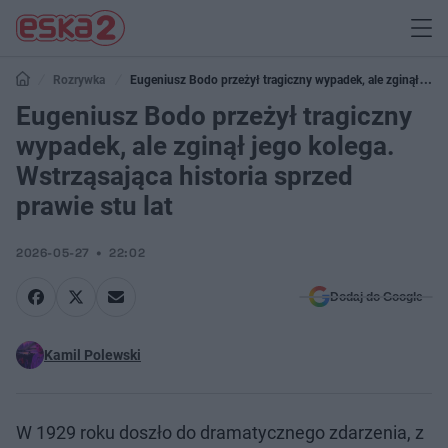
Rozrywka
Eugeniusz Bodo przeżył tragiczny wypadek, ale zginął
jego kolega. Wstrząsająca historia sprzed prawie stu lat
Eugeniusz Bodo przeżył tragiczny
wypadek, ale zginął jego kolega.
Wstrząsająca historia sprzed
prawie stu lat
2026-05-27
22:02
Dodaj do Google
Kamil Polewski
W 1929 roku doszło do dramatycznego zdarzenia, z