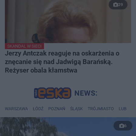
29
SKANDAL W SIECI
Jerzy Antczak reaguje na oskarżenia o
znęcanie się nad Jadwigą Barańską.
Reżyser obala kłamstwa
WARSZAWA
ŁÓDŹ
POZNAŃ
ŚLĄSK
TRÓJMIASTO
LUBLIN
6