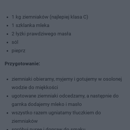
1 kg ziemniaków (najlepiej klasa C)
1 szklanka mleka
2 łyżki prawdziwego masła
sól
pieprz
Przygotowanie:
ziemniaki obieramy, myjemy i gotujemy w osolonej
wodzie do miękkości
ugotowane ziemniaki odcedzamy, a następnie do
garnka dodajemy mleko i masło
wszystko razem ugniatamy tłuczkiem do
ziemniaków
spróbuj puree i dopraw do smaku