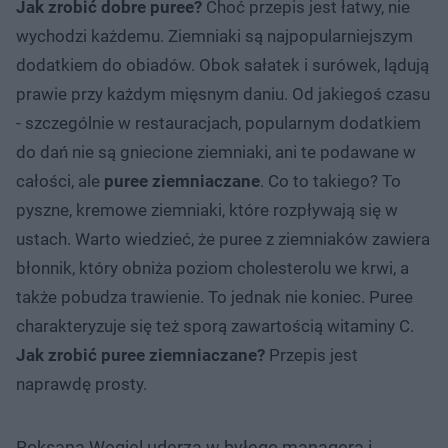
Jak zrobić dobre puree?
Choć przepis jest łatwy, nie
wychodzi każdemu. Ziemniaki są najpopularniejszym
dodatkiem do obiadów. Obok sałatek i surówek, lądują
prawie przy każdym mięsnym daniu. Od jakiegoś czasu
- szczególnie w restauracjach, popularnym dodatkiem
do dań nie są gniecione ziemniaki, ani te podawane w
całości, ale
puree ziemniaczane
. Co to takiego? To
pyszne, kremowe ziemniaki, które rozpływają się w
ustach. Warto wiedzieć, że puree z ziemniaków zawiera
błonnik, który obniża poziom cholesterolu we krwi, a
także pobudza trawienie. To jednak nie koniec. Puree
charakteryzuje się też sporą zawartością witaminy C.
Jak zrobić puree ziemniaczane?
Przepis jest
naprawdę prosty.
Roksana Węgiel uderza w byłego managera i