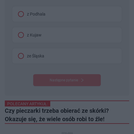
z Podhala
z Kujaw
ze Śląska
Następne pytanie
POLECANY ARTYKUŁ:
Czy pieczarki trzeba obierać ze skórki?
Okazuje się, że wiele osób robi to źle!