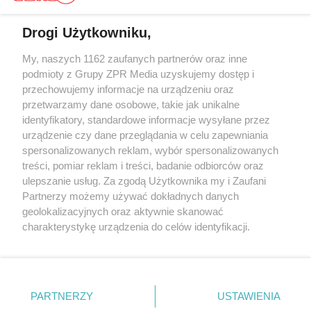
Drogi Użytkowniku,
My, naszych 1162 zaufanych partnerów oraz inne
Żaden utwór zamieszczony w serwisie nie może być powielany i
rozpowszechniany lub dalej rozpowszechniany w jakikolwiek sposób (w
podmioty z Grupy ZPR Media uzyskujemy dostęp i
tym także elektroniczny lub mechaniczny) na jakimkolwiek polu
przechowujemy informacje na urządzeniu oraz
eksploatacji w jakiejkolwiek formie, włącznie z umieszczaniem w
przetwarzamy dane osobowe, takie jak unikalne
Internecie bez pisemnej zgody właściciela praw. Jakiekolwiek użycie lub
wykorzystanie utworów w całości lub w części z naruszeniem prawa,
identyfikatory, standardowe informacje wysyłane przez
tzn. bez właściwej zgody, jest zabronione pod groźbą kary i może być
urządzenie czy dane przeglądania w celu zapewniania
ścigane prawnie.
spersonalizowanych reklam, wybór spersonalizowanych
treści, pomiar reklam i treści, badanie odbiorców oraz
ulepszanie usług. Za zgodą Użytkownika my i Zaufani
Partnerzy możemy używać dokładnych danych
geolokalizacyjnych oraz aktywnie skanować
charakterystykę urządzenia do celów identyfikacji.
O nas
Ponieważ cenimy Twoją prywatność, prosimy o zgodę na
korzystanie z tych technologii poprzez kliknięcie
Informacje prawne
„Akceptuję”. Zgoda jest dobrowolna i zawsze możesz ją
zmienić/wycofać klikając przycisk ustawień prywatności
Nasze serwisy
PARTNERZY
USTAWIENIA
znajdujący się w lewym dolnym rogu strony
. Niektóre