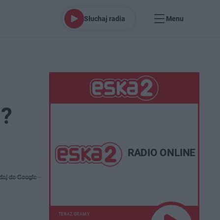
Słuchaj radia
Menu
m?
RADIO ONLINE
daj do Google
TERAZ GRAMY