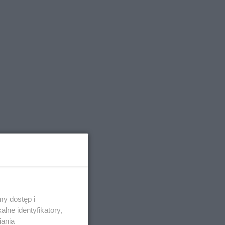
y dostęp i
lne identyfikatory,
iania
ejszych