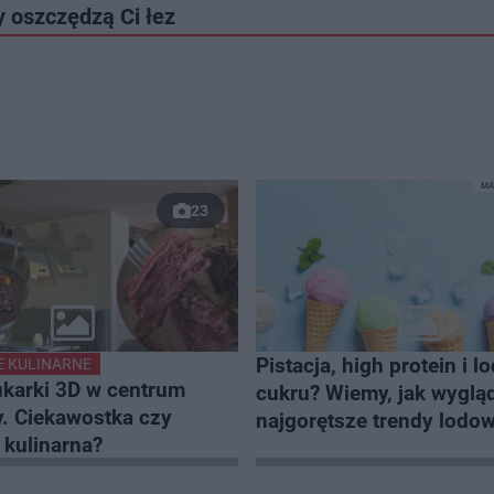
y oszczędzą Ci łez
MA
23
Pistacja, high protein i l
 KULINARNE
ukarki 3D w centrum
cukru? Wiemy, jak wyglą
. Ciekawostka czy
najgorętsze trendy lodo
 kulinarna?
sezonu!