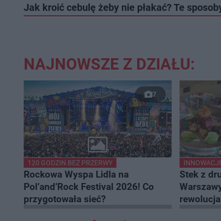
Jak kroić cebulę żeby nie płakać? Te sposob
NAJNOWSZE Z DZIAŁU:
7
120 GODZIN BEZ PRZERWY
INNOWACJE
Rockowa Wyspa Lidla na
Stek z dr
Pol’and’Rock Festival 2026! Co
Warszawy
przygotowała sieć?
rewolucja