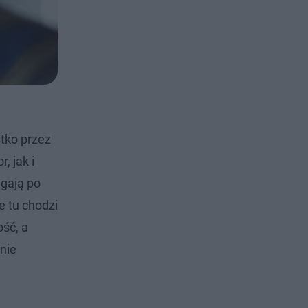
stko przez
, jak i
ęgają po
e tu chodzi
ść, a
nie