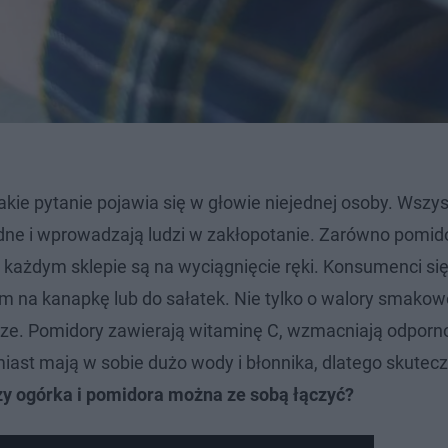
akie pytanie pojawia się w głowie niejednej osoby. Wszy
dne i wprowadzają ludzi w zakłopotanie. Zarówno pomidor
 każdym sklepie są na wyciągnięcie ręki. Konsumenci si
m na kanapkę lub do sałatek. Nie tylko o walory smakow
wcze. Pomidory zawierają witaminę C, wzmacniają odporno
iast mają w sobie dużo wody i błonnika, dlatego skutecz
y ogórka i pomidora można ze sobą łączyć?