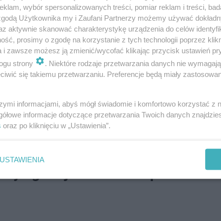
klam, wybór spersonalizowanych treści, pomiar reklam i treści, bad
górek nie tworzą zgranego duetu, to spokojnie można jad
 zgodą Użytkownika my i Zaufani Partnerzy możemy używać dokład
az aktywnie skanować charakterystykę urządzenia do celów identyfi
enzym askorbinowy, który utlenia witaminę C z pomidoró
ść, prosimy o zgodę na korzystanie z tych technologii poprzez klikn
szego organizmu. Warto podchodzić do jedzenia pomidora 
a i zawsze możesz ją zmienić/wycofać klikając przycisk ustawień pr
awet jeżeli enzym z ogórka "unieszkodliwi" witaminę C 
ogu strony
. Niektóre rodzaje przetwarzania danych nie wymagaj
iwić się takiemu przetwarzaniu. Preferencje będą miały zastosowanie
rata” dla naszego organizmu. Podsumowując, śmiało moż
żnymi połączeniami, tworząc tym samym smaczne i zdro
szymi informacjami, abyś mógł świadomie i komfortowo korzystać z
gółowe informacje dotyczące przetwarzania Twoich danych znajdzi
zarki? Nie każdy jest tego świadomy
s
oraz po kliknięciu w „Ustawienia”.
USTAWIENIA
 Ty zgadujesz co to za potrawa