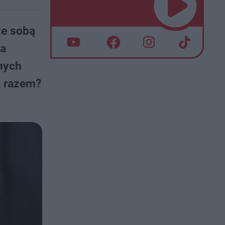
ze sobą
 a
nych
a razem?