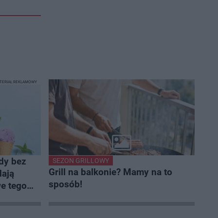
TERIAŁ REKLAMOWY
ody bez
SEZON GRILLOWY
Grill na balkonie? Mamy na to
dają
sposób!
we tego