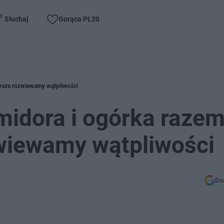
Słuchaj
Gorąca PL20
wsze rozwiewamy wątpliwości
midora i ogórka raze
wiewamy wątpliwości
Do