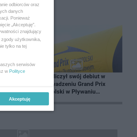
anie odbiorców oraz
nych danych
kacji. Ponieważ
ięcie „Akceptuję”.
ywatności znajdujący
ą zgody użytkownika,
 tylko na tej
 naszych serwisów
esz w
Polityce
e, który
Konin zaliczył swój debiut w
przeprowadzeniu Grand Prix
Wielkopolski w Pływaniu
Długodystansowym
Akceptuję