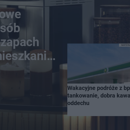
nowe
osób
n zapach
MATER
mieszkanie
Wakacyjne podróże z bp
tankowanie, dobra kawa 
oddechu