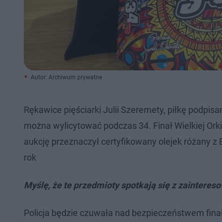
Autor: Archiwum prywatne
Rękawice pięściarki Julii Szeremety, piłkę podpis
można wylicytować podczas 34. Finał Wielkiej Ork
aukcję przeznaczył certyfikowany olejek różany z B
rok
Myślę, że te przedmioty spotkają się z zainteres
Policja będzie czuwała nad bezpieczeństwem finału