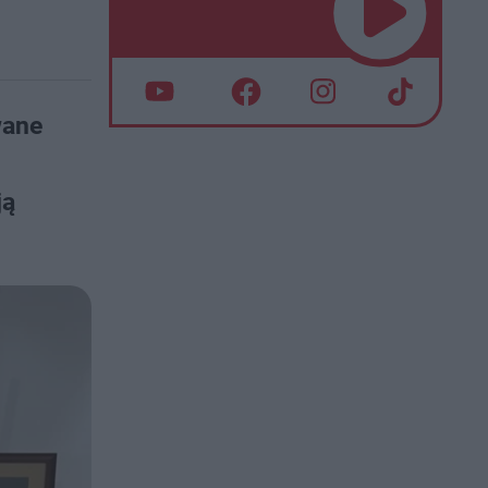
wane
ją