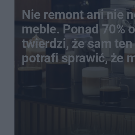
Nie remont ani nie 
meble. Ponad 70% 
twierdzi, że sam te
potrafi sprawić, że 
staje się domem