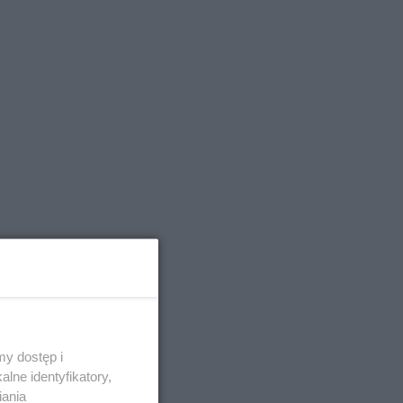
y dostęp i
lne identyfikatory,
iania