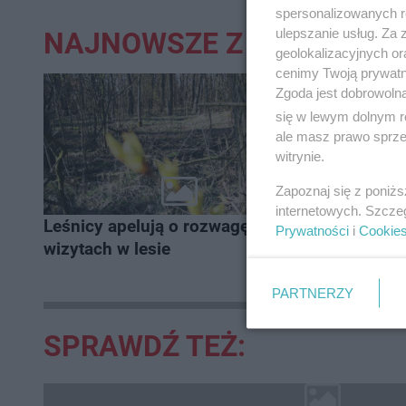
spersonalizowanych re
ulepszanie usług. Za
NAJNOWSZE Z DZIAŁU:
geolokalizacyjnych or
cenimy Twoją prywatno
Zgoda jest dobrowoln
się w lewym dolnym r
ale masz prawo sprzec
witrynie.
Zapoznaj się z poniż
internetowych. Szcze
Leśnicy apelują o rozwagę przy
Sprawa 57
Prywatności
i
Cookie
wizytach w lesie
podejrza
seksualne
rozwojow
PARTNERZY
SPRAWDŹ TEŻ: