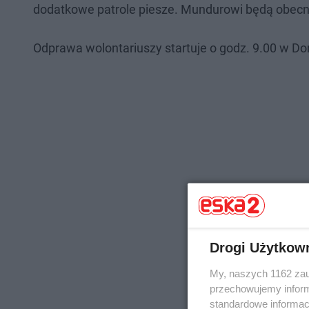
dodatkowe patrole piesze. Mundurowi będą obecn
Odprawa wolontariuszy startuje o godz. 9.00 w Do
Drogi Użytkow
My, naszych 1162 zau
przechowujemy informa
standardowe informac