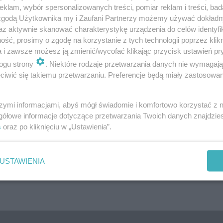
klam, wybór spersonalizowanych treści, pomiar reklam i treści, bad
 zgodą Użytkownika my i Zaufani Partnerzy możemy używać dokład
az aktywnie skanować charakterystykę urządzenia do celów identyfi
ść, prosimy o zgodę na korzystanie z tych technologii poprzez klikn
a i zawsze możesz ją zmienić/wycofać klikając przycisk ustawień pr
ogu strony
. Niektóre rodzaje przetwarzania danych nie wymagaj
iwić się takiemu przetwarzaniu. Preferencje będą miały zastosowanie
szymi informacjami, abyś mógł świadomie i komfortowo korzystać z
gółowe informacje dotyczące przetwarzania Twoich danych znajdzi
-latka z Konina,
Trwa obława na mężczyzn
s
oraz po kliknięciu w „Ustawienia”.
negp o przestępstwa
potrącił policjantkę
 wobec małoletniej -
a
USTAWIENIA