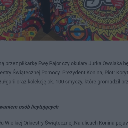
aną przez piłkarkę Ewę Pajor czy okulary Jurka Owsiaka b
iestry Świątecznej Pomocy. Prezydent Konina, Piotr Kory
ułgarii oraz kolekcję ok. 100 smyczy, które gromadził pr
owaniem osób licytujących
 Wielkiej Orkiestry Świątecznej.Na ulicach Konina pojaw