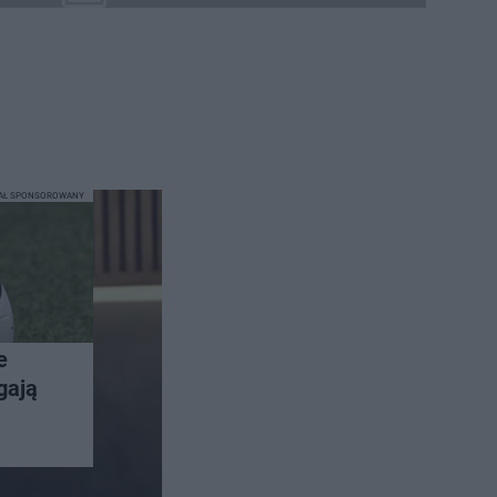
IAŁ SPONSOROWANY
e
gają