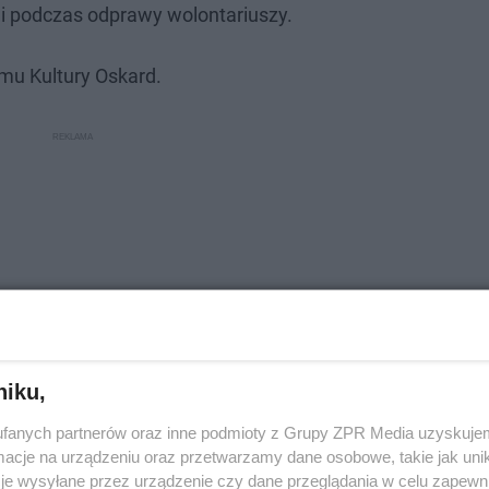
i podczas odprawy wolontariuszy.
mu Kultury Oskard.
niku,
fanych partnerów oraz inne podmioty z Grupy ZPR Media uzyskujem
cje na urządzeniu oraz przetwarzamy dane osobowe, takie jak unika
je wysyłane przez urządzenie czy dane przeglądania w celu zapewn