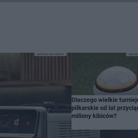
MATERIAŁ REKLAMOWY
MATER
Dlaczego wielkie turniej
piłkarskie od lat przycią
miliony kibiców?