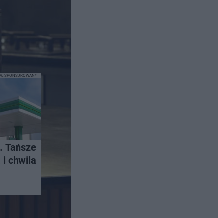
IAŁ SPONSOROWANY
. Tańsze
i chwila