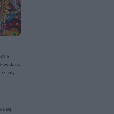
ędzie
tkowski na
zez cały
ią się