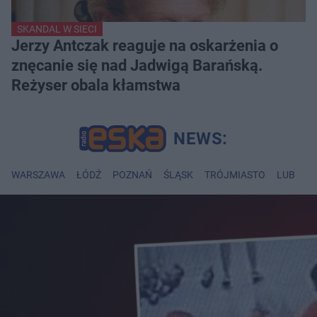
SKANDAL W SIECI
Jerzy Antczak reaguje na oskarżenia o
znęcanie się nad Jadwigą Barańską.
Reżyser obala kłamstwa
WARSZAWA
ŁÓDŹ
POZNAŃ
ŚLĄSK
TRÓJMIASTO
LUBLIN