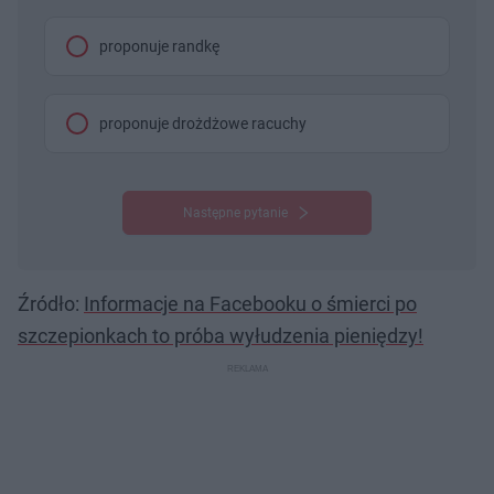
proponuje randkę
proponuje drożdżowe racuchy
Następne pytanie
Źródło:
Informacje na Facebooku o śmierci po
szczepionkach to próba wyłudzenia pieniędzy!