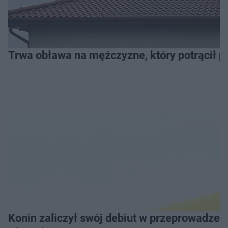
Trwa obława na mężczyzne, który potrącił po
Konin zaliczył swój debiut w przeprowadzeniu Grand Prix Wielkopolski w Pływaniu