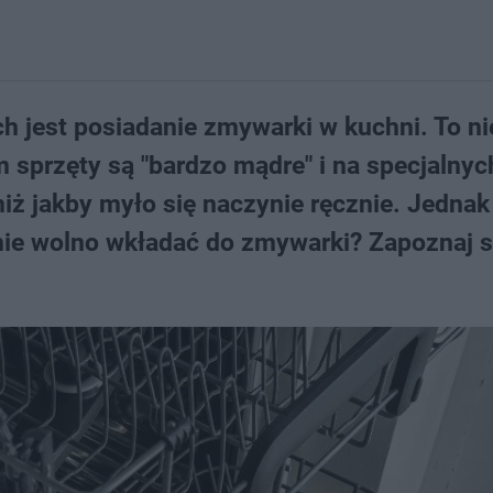
ch jest posiadanie zmywarki w kuchni. To ni
 sprzęty są "bardzo mądre" i na specjalnyc
niż jakby myło się naczynie ręcznie. Jednak
 nie wolno wkładać do zmywarki? Zapoznaj si