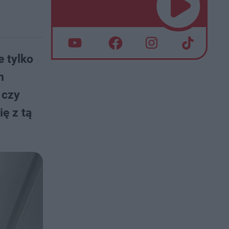
e tylko
h
 czy
ę z tą