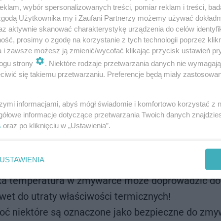
klam, wybór spersonalizowanych treści, pomiar reklam i treści, bad
 zgodą Użytkownika my i Zaufani Partnerzy możemy używać dokład
a zakazanych produktów
az aktywnie skanować charakterystykę urządzenia do celów identyfi
ść, prosimy o zgodę na korzystanie z tych technologii poprzez klikn
a i zawsze możesz ją zmienić/wycofać klikając przycisk ustawień pr
, do zmywarki nie należy wkładać patelni teflonowych i
ogu strony
. Niektóre rodzaje przetwarzania danych nie wymagaj
ą, ponieważ w niektóre "zakamarki" wchodzi woda i późni
iwić się takiemu przetwarzaniu. Preferencje będą miały zastosowanie
eczy, których nie powinno myć się w zmywarce:
szymi informacjami, abyś mógł świadomie i komfortowo korzystać z
gółowe informacje dotyczące przetwarzania Twoich danych znajdzi
yżki i inne narzędzia kuchenne z drewna mogą ulec
s
oraz po kliknięciu w „Ustawienia”.
cej wody i detergentów.
owane malowidła na kubkach:
Antyczne naczynia, krys
USTAWIENIA
one lub stracić swój blask w zmywarce.
a temperatura w zmywarce może doprowadzić do
wet do utraty właściwości termicznych!
ć niektóre są oznaczone jako bezpieczne do zmy