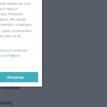
anie odbiorców oraz
nych danych
kacji. Ponieważ
ięcie „Akceptuję”.
ywatności znajdujący
 żeliwnych.
ą zgody użytkownika,
ej trzeba
 tylko na tej
 naszych serwisów
esz w
Polityce
ztały i
Akceptuję
 trwałego
warek,