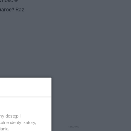
ywność w
warce?
Raz
y dostęp i
lne identyfikatory,
iania