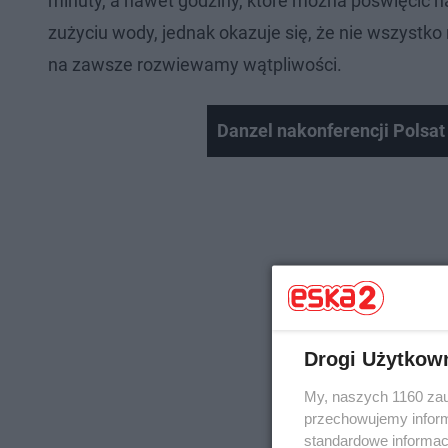
minuty, a nawet godziny, które można poświęcić 
zużyciu wody, jednak okazuje się, że nie wszyst
na zawsze rozwiewamy wątpliwości.
Danzel nakonferencji Polsat 
Drogi Użytkow
My, naszych 1160 zau
przechowujemy informa
standardowe informac