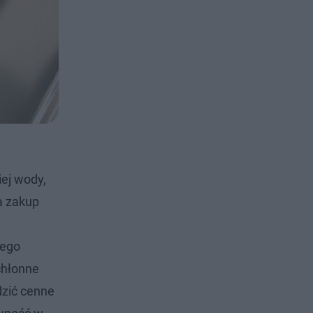
iej wody,
a zakup
zego
chłonne
dzić cenne