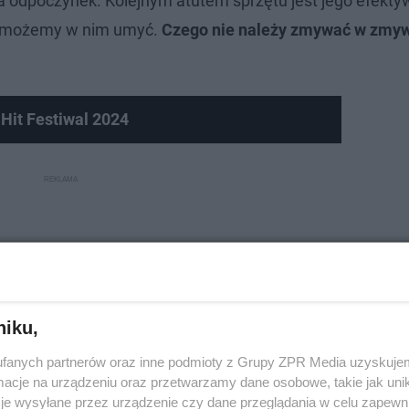
na odpoczynek. Kolejnym atutem sprzętu jest jego efekt
ko możemy w nim umyć.
Czego nie należy zmywać w zmy
Hit Festiwal 2024
niku,
fanych partnerów oraz inne podmioty z Grupy ZPR Media uzyskujem
cje na urządzeniu oraz przetwarzamy dane osobowe, takie jak unika
je wysyłane przez urządzenie czy dane przeglądania w celu zapewn