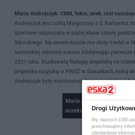
Maria Andrejczyk: CKM, Tokio, wiek, rzut oszczep
Andrejczyk jest córką Małgorzaty z d. Karłowicz, k
sportowe rozpoczęła w piątej klasie szkoły pods
Sikorskiego. Na swoim koncie ma złoty medal w M
seniorskiej odniosła sukces zdobywając pierwsze 
2021 roku. Studiowałą filologię angielską na Uniwe
angielsko-rosyjską w PWSZ w Suwałkach, którą s
Andrejczyk były mistrzostwa świata juniorów młods
Maria Andrejczyk przed Toki
Drogi Użytkow
oczekuję najlepszego
My, naszych 1160 zau
przechowujemy informa
standardowe informac