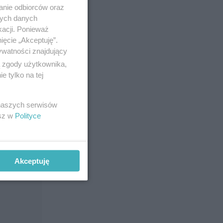
anie odbiorców oraz
nych danych
kacji. Ponieważ
ięcie „Akceptuję”.
ywatności znajdujący
ą zgody użytkownika,
 tylko na tej
 naszych serwisów
esz w
Polityce
Akceptuję