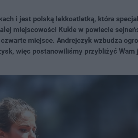
ch i jest polską lekkoatletką, która specjal
ałej miejscowości Kukle w powiecie sejneń
ła czwarte miejsce. Andrejczyk wzbudza og
zysk, więc postanowiliśmy przybliżyć Wam j