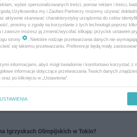
klam, wybór spersonalizowanych treści, pomiar reklam i treści, bad
 zgodą Użytkownika my i Zaufani Partnerzy możemy używać dokład
az aktywnie skanować charakterystykę urządzenia do celów identyfi
ść, prosimy o zgodę na korzystanie z tych technologii poprzez klikn
a i zawsze możesz ją zmienić/wycofać klikając przycisk ustawień pr
ogu strony
. Niektóre rodzaje przetwarzania danych nie wymagaj
iwić się takiemu przetwarzaniu. Preferencje będą miały zastosowanie
szymi informacjami, abyś mógł świadomie i komfortowo korzystać z
gółowe informacje dotyczące przetwarzania Twoich danych znajdzi
s
oraz po kliknięciu w „Ustawienia”.
rnego wokalisty?
USTAWIENIA
a Igrzyskach Olimpijskich w Tokio?