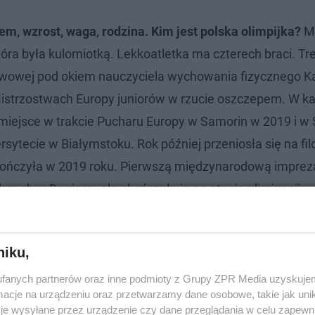
em, wzrost, waga, rodzina. Kim jest polska olimpijka?
M
tóra była kulomiotką. Lekkoatletka ma czterech braci. Tr
tawowej pod okiem nauczyciela wychowania fizycznego K
istrzostwach Europy juniorów w rzucie oszczepem. W ka
miejsce w trakcie Pucharu Europy w Samorin w 2019 i w 
rsytecie w Białymstoku. Rok później przeniosła się na fil
kończyła w 2019 roku. Pierwszą międzynarodową imprez
zych w Doniecu, ale ukończyła je na etapie eliminacji.
o 2020: Jestem gotowa na najgorsze,
niku,
fanych partnerów oraz inne podmioty z Grupy ZPR Media uzyskujem
cje na urządzeniu oraz przetwarzamy dane osobowe, takie jak unika
je wysyłane przez urządzenie czy dane przeglądania w celu zapewn