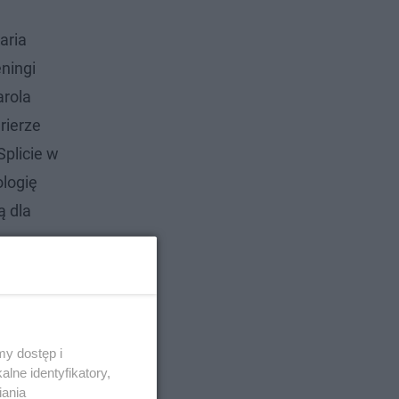
aria
eningi
arola
rierze
Splicie w
ologię
ą dla
y dostęp i
lne identyfikatory,
iania