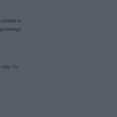
o medale w
 ogromnego
 roku. To