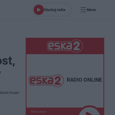
Słuchaj radia
Menu
st,
?
RADIO ONLINE
daj do Google
TERAZ GRAMY