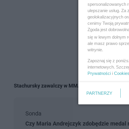
spersonalizowanych re
ulepszanie usług. Za
geolokalizacyjnych or
cenimy Twoją prywatno
Zgoda jest dobrowoln
się w lewym dolnym r
ale masz prawo sprzec
witrynie.
Zapoznaj się z poniż
internetowych. Szcze
Prywatności
i
Cookie
Stachursky zawalczy w MMA. Kiedy walka popula
PARTNERZY
Sonda
Czy Maria Andrejczyk zdobędzie medal n