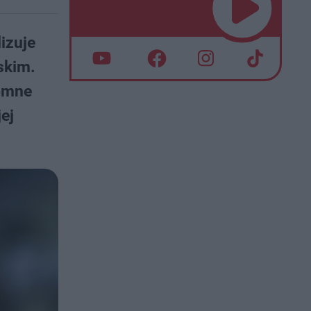
izuje
skim.
romne
ej