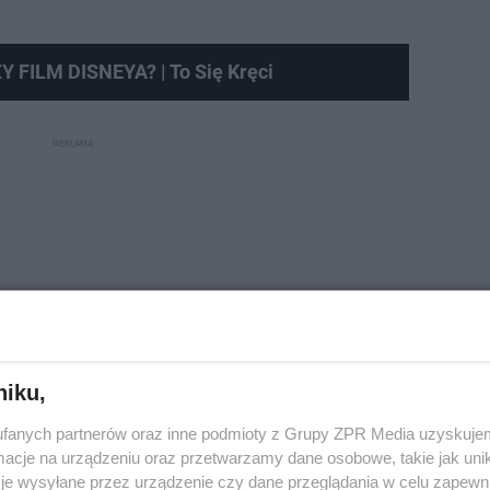
FILM DISNEYA? | To Się Kręci
niku,
fanych partnerów oraz inne podmioty z Grupy ZPR Media uzyskujem
cje na urządzeniu oraz przetwarzamy dane osobowe, takie jak unika
je wysyłane przez urządzenie czy dane przeglądania w celu zapewn