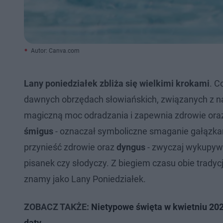
Autor: Canva.com
Lany poniedziałek
zbliża się wielkimi krokami
. C
dawnych obrzędach słowiańskich, związanych z n
magiczną moc odradzania i zapewnia zdrowie oraz
śmigus
- oznaczał symboliczne smaganie gałązkam
przynieść zdrowie oraz
dyngus
- zwyczaj wykupyw
pisanek czy słodyczy. Z biegiem czasu obie tradyc
znamy jako Lany Poniedziałek.
ZOBACZ TAKŻE:
Nietypowe święta w kwietniu 2025
daty