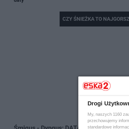
CZY ŚNIEŻKA TO NAJGORSZY 
Drogi Użytkow
My, naszych 1160 zau
przechowujemy informa
standardowe informac
Śmigus - Dyngus: DATA