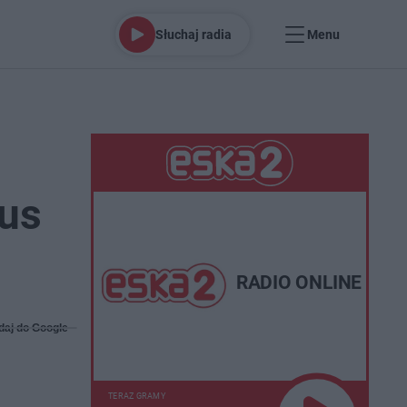
Słuchaj radia
Menu
gus
RADIO ONLINE
daj do Google
TERAZ GRAMY