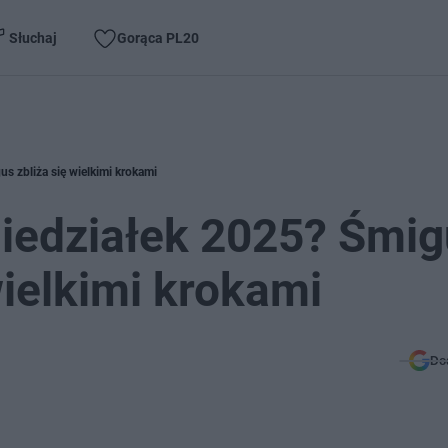
Słuchaj
Gorąca PL20
s zbliża się wielkimi krokami
niedziałek 2025? Śmi
wielkimi krokami
Do