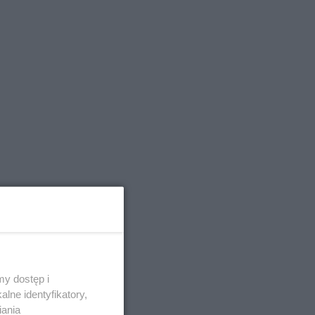
y dostęp i
lne identyfikatory,
iania