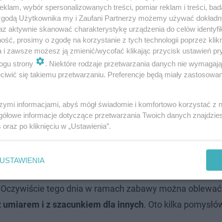
klam, wybór spersonalizowanych treści, pomiar reklam i treści, bad
 zgodą Użytkownika my i Zaufani Partnerzy możemy używać dokład
niedziałkiem? Data tego święta jest ruchoma, bowiem
az aktywnie skanować charakterystykę urządzenia do celów identyfi
ść, prosimy o zgodę na korzystanie z tych technologii poprzez klikn
est to dokładnie
21 kwietnia 2025
. Tego dnia spotkamy s
a i zawsze możesz ją zmienić/wycofać klikając przycisk ustawień pr
ę pooblewać się wodą! Wiele osób zastanawia się
czego 
ogu strony
. Niektóre rodzaje przetwarzania danych nie wymagaj
akter obrzędowy, związany z oczyszczeniem i odnową życ
iwić się takiemu przetwarzaniu. Preferencje będą miały zastosowanie
ie siebie wodą z różnych "sikawek", ale na wsiach nawet 
szymi informacjami, abyś mógł świadomie i komfortowo korzystać z
gółowe informacje dotyczące przetwarzania Twoich danych znajdzi
s
oraz po kliknięciu w „Ustawienia”.
 żurku? Ta zupa powinna pojawić się na wielkanocnym st
USTAWIENIA
?
Oczywiście tego dnia w ramach zabawy można oblewać 
 z umiarem i z szacunkiem dla innych
. Oto kilka pomysłów