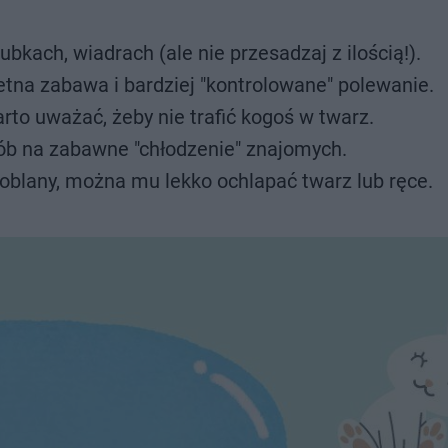
ubkach, wiadrach (ale nie przesadzaj z ilością!).
wietna zabawa i bardziej "kontrolowane" polewanie.
rto uważać, żeby nie trafić kogoś w twarz.
ób na zabawne "chłodzenie" znajomych.
ły oblany, można mu lekko ochlapać twarz lub ręce.