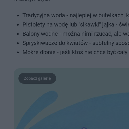
Tradycyjna woda - najlepiej w butelkach, k
Pistolety na wodę lub "sikawki" jajka - ś
Balony wodne - można nimi rzucać, ale wa
Spryskiwacze do kwiatów - subtelny spos
Mokre dłonie - jeśli ktoś nie chce być ca