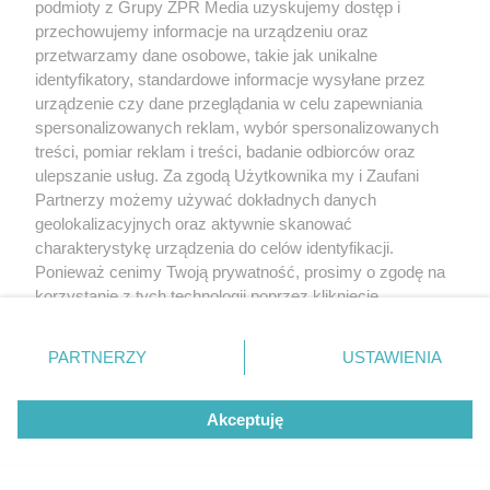
podmioty z Grupy ZPR Media uzyskujemy dostęp i
przechowujemy informacje na urządzeniu oraz
przetwarzamy dane osobowe, takie jak unikalne
identyfikatory, standardowe informacje wysyłane przez
urządzenie czy dane przeglądania w celu zapewniania
spersonalizowanych reklam, wybór spersonalizowanych
treści, pomiar reklam i treści, badanie odbiorców oraz
ulepszanie usług. Za zgodą Użytkownika my i Zaufani
Partnerzy możemy używać dokładnych danych
geolokalizacyjnych oraz aktywnie skanować
charakterystykę urządzenia do celów identyfikacji.
Ponieważ cenimy Twoją prywatność, prosimy o zgodę na
korzystanie z tych technologii poprzez kliknięcie
„Akceptuję”. Zgoda jest dobrowolna i zawsze możesz ją
zmienić/wycofać klikając przycisk ustawień prywatności
PARTNERZY
USTAWIENIA
znajdujący się w lewym dolnym rogu strony
. Niektóre
rodzaje przetwarzania danych nie wymagają zgody
Akceptuję
użytkownika, ale masz prawo sprzeciwić się takiemu
przetwarzaniu. Preferencje będą miały zastosowanie tylko
na tej witrynie.